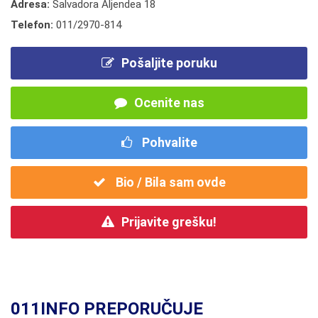
Adresa:
Salvadora Aljendea 18
Telefon:
011/2970-814
Pošaljite poruku
Ocenite nas
Pohvalite
Bio / Bila sam ovde
Prijavite grešku!
011INFO PREPORUČUJE