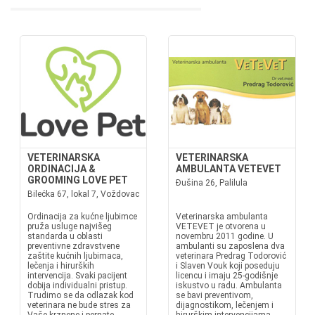
VETERINARSKA
VETERINARSKA
ORDINACIJA &
AMBULANTA VETEVET
GROOMING LOVE PET
Đušina 26, Palilula
Bilećka 67, lokal 7, Voždovac
Ordinacija za kućne ljubimce
Veterinarska ambulanta
pruža usluge najvišeg
VETEVET je otvorena u
standarda u oblasti
novembru 2011 godine. U
preventivne zdravstvene
ambulanti su zaposlena dva
zaštite kućnih ljubimaca,
veterinara Predrag Todorović
lečenja i hirurških
i Slaven Vouk koji poseduju
intervencija. Svaki pacijent
licencu i imaju 25-godišnje
dobija individualni pristup.
iskustvo u radu. Ambulanta
Trudimo se da odlazak kod
se bavi preventivom,
veterinara ne bude stres za
dijagnostikom, lečenjem i