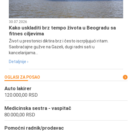
30.07.2026
Kako uskladiti brz tempo života u Beogradu sa
fitnes ciljevima
Život u prestonici diktira brz i često iscrpljujući ritam.
Saobraćajne gužve na Gazeli, dugi radni sati u
kancelarijama...
Detaljnije ›
OGLASI ZA POSAO
Auto lakirer
120.000,00 RSD
Medicinska sestra - vaspitač
80.000,00 RSD
Pomoćni radnik/prodavac