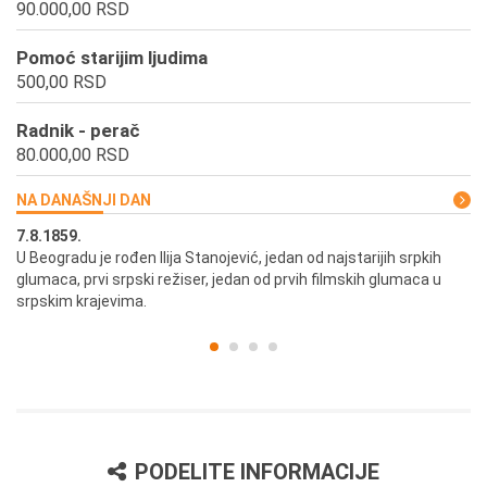
90.000,00 RSD
Pomoć starijim ljudima
500,00 RSD
Radnik - perač
80.000,00 RSD
NA DANAŠNJI DAN
7.8.1859.
7.
U Beogradu je rođen Ilija Stanojević, jedan od najstarijih srpkih
U 
glumaca, prvi srpski režiser, jedan od prvih filmskih glumaca u
re
srpskim krajevima.
PODELITE INFORMACIJE