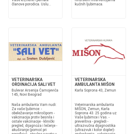
Vaše krznene i pernate
hirurškim intervencijama
članove porodica. Uslu...
kućnih ljubimaca.
VETERINARSKA
VETERINARSKA
ORDINACIJA SALI VET
AMBULANTA MIŠON
Bulevar Arsenija Čarnojevića
Karla Soprona 43, Zemun
145, Novi Beograd
Naša ambulanta Vam nudi:
Veterinarska ambulanta
Za vaše ljubimce: -
MIŠON, Zemun, Karla
obeležavanje mikročipom -
Soprona 43. 25 godina uz
vakcinacija protiv besnila i
Vaše ljubimce i Vas. -
ostale vakcinacije - klinički
preventiva - pregledi -
pregled, dijagnoza i lečenje -
ultrazvučna dijagnostika
akuširanje (pomoć pri
(ultrazvuk i kolor dopler)-