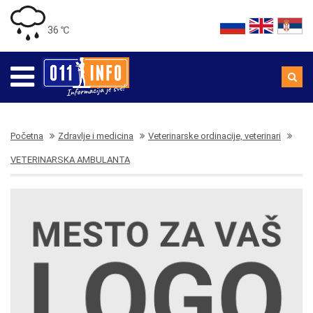
36 ℃
Početna
Zdravlje i medicina
Veterinarske ordinacije, veterinari
VETERINARSKA AMBULANTA