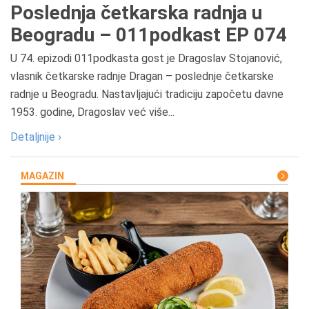
Poslednja četkarska radnja u
Beogradu – 011podkast EP 074
U 74. epizodi 011podkasta gost je Dragoslav Stojanović,
vlasnik četkarske radnje Dragan – poslednje četkarske
radnje u Beogradu. Nastavljajući tradiciju započetu davne
1953. godine, Dragoslav već više...
Detaljnije ›
MAGAZIN