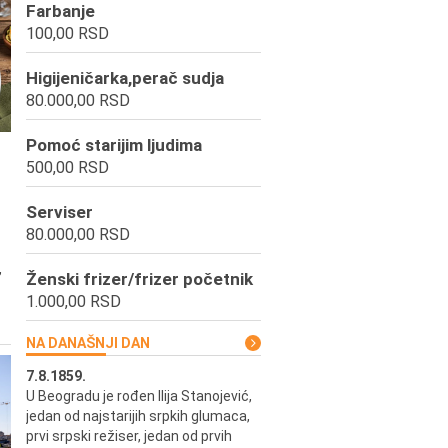
Farbanje
100,00 RSD
Higijeničarka,perač sudja
80.000,00 RSD
Pomoć starijim ljudima
500,00 RSD
Serviser
80.000,00 RSD
,
Ženski frizer/frizer početnik
1.000,00 RSD
NA DANAŠNJI DAN
7.8.1859.
7.8.1855.
U Beogradu je rođen Ilija Stanojević,
U Beogradu je rođen Svetisla
jedan od najstarijih srpkih glumaca,
Dinulović, pozorišni glumac i r
prvi srpski režiser, jedan od prvih