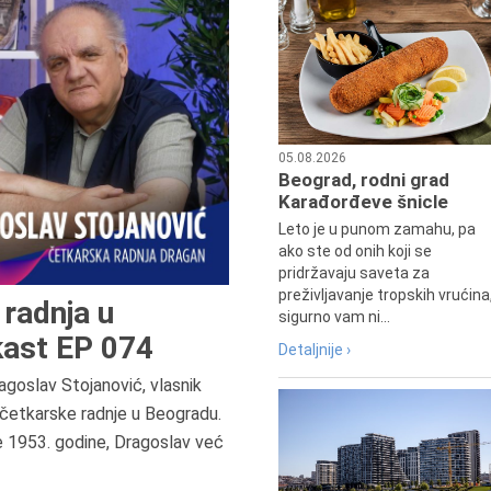
05.08.2026
Beograd, rodni grad
Karađorđeve šnicle
Leto je u punom zamahu, pa
ako ste od onih koji se
pridržavaju saveta za
preživljavanje tropskih vrućina
radnja u
sigurno vam ni...
ast EP 074
Detaljnije ›
agoslav Stojanović, vlasnik
7.8.2015.
četkarske radnje u Beogradu.
Preminula je Đurđija Cvetić,
e 1953. godine, Dragoslav već
pozorišna, filmska i TV glumica.