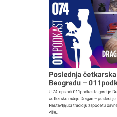
Poslednja četkarska 
Beogradu – 011podk
U 74. epizodi 011podkasta gost je Dr
četkarske radnje Dragan – poslednje 
Nastavljajući tradiciju započetu davn
više...