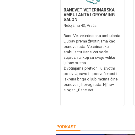
BANEVET VETERINARSKA
AMBULANTA I GROOMING
SALON
Nebojšina 43, Vračar
Bane Vet veterinarska ambulanta
Ljubav prema životinjama kao
osnova rada. Veterinarsku
ambulantu Bane Vet vode
supružnici koji su svoju veliku
ljubav prema
životinjama pretvorili u životni
poziv. Upravo ta posvećenost i
iskrena briga o ljubimcima čine
osnovu njihovog rada. Njihov
slogan „Bane Vet...
PODKAST