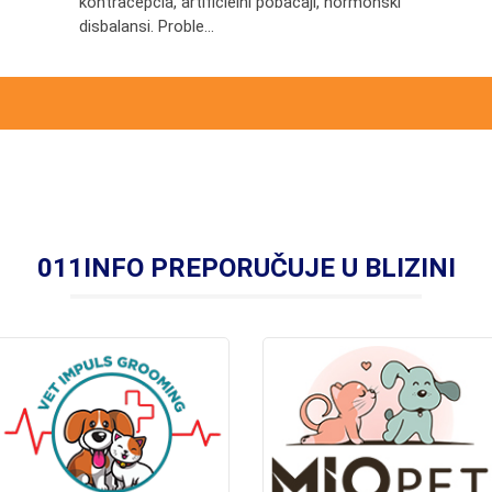
kontracepcia, artificielni pobačaji, hormonski
disbalansi. Proble...
011INFO PREPORUČUJE U BLIZINI