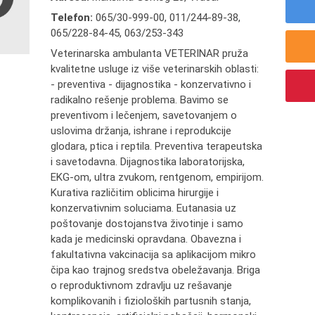
Telefon:
065/30-999-00
,
011/244-89-38
,
065/228-84-45
,
063/253-343
Veterinarska ambulanta VETERINAR pruža
kvalitetne usluge iz više veterinarskih oblasti:
- preventiva - dijagnostika - konzervativno i
radikalno rešenje problema. Bavimo se
preventivom i lečenjem, savetovanjem o
uslovima držanja, ishrane i reprodukcije
glodara, ptica i reptila. Preventiva terapeutska
i savetodavna. Dijagnostika laboratorijska,
EKG-om, ultra zvukom, rentgenom, empirijom.
Kurativa različitim oblicima hirurgije i
konzervativnim soluciama. Eutanasia uz
poštovanje dostojanstva životinje i samo
kada je medicinski opravdana. Obavezna i
fakultativna vakcinacija sa aplikacijom mikro
čipa kao trajnog sredstva obeležavanja. Briga
o reproduktivnom zdravlju uz rešavanje
komplikovanih i fizioloških partusnih stanja,