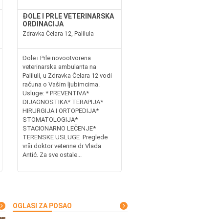
ĐOLE I PRLE VETERINARSKA
ORDINACIJA
Zdravka Čelara 12, Palilula
Đole i Prle novootvorena
veterinarska ambulanta na
Paliluli, u Zdravka Čelara 12 vodi
računa o Vašim ljubimcima.
Usluge: * PREVENTIVA*
DIJAGNOSTIKA* TERAPIJA*
HIRURGIJA I ORTOPEDIJA*
STOMATOLOGIJA*
STACIONARNO LEČENJE*
TERENSKE USLUGE Preglede
vrši doktor veterine dr Vlada
Antić. Za sve ostale...
OGLASI ZA POSAO