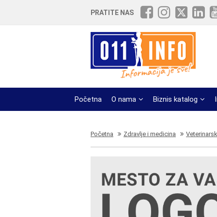
PRATITE NAS
Početna
O nama
Biznis katalog
Početna
Zdravlje i medicina
Veterinarsk