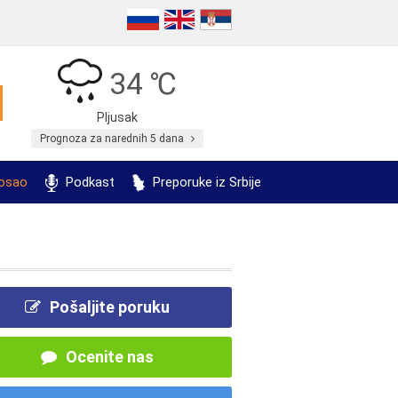
34 ℃
Pljusak
Prognoza za narednih 5 dana
posao
Podkast
Preporuke iz Srbije
Pošaljite poruku
Ocenite nas