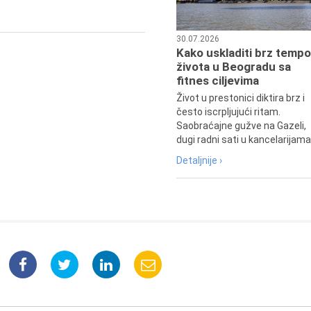
30.07.2026
Kako uskladiti brz tempo
života u Beogradu sa
fitnes ciljevima
Život u prestonici diktira brz i
često iscrpljujući ritam.
Saobraćajne gužve na Gazeli,
dugi radni sati u kancelarijama.
Detaljnije ›