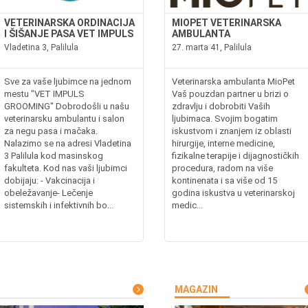
VETERINARSKA ORDINACIJA
MIOPET VETERINARSKA
I ŠIŠANJE PASA VET IMPULS
AMBULANTA
Vladetina 3, Palilula
27. marta 41, Palilula
Sve za vaše ljubimce na jednom
Veterinarska ambulanta MioPet
mestu "VET IMPULS
Vaš pouzdan partner u brizi o
GROOMING" Dobrodošli u našu
zdravlju i dobrobiti Vaših
veterinarsku ambulantu i salon
ljubimaca. Svojim bogatim
za negu pasa i mačaka.
iskustvom i znanjem iz oblasti
Nalazimo se na adresi Vladetina
hirurgije, interne medicine,
3 Palilula kod masinskog
fizikalne terapije i dijagnostičkih
fakulteta. Kod nas vaši ljubimci
procedura, radom na više
dobijaju: - Vakcinacija i
kontinenata i sa više od 15
obeležavanje- Lečenje
godina iskustva u veterinarskoj
sistemskih i infektivnih bo...
medic...
MAGAZIN