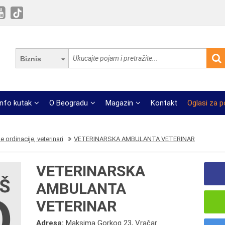
Biznis
Info kutak
O Beogradu
Magazin
Kontakt
Oglasi za 
e ordinacije, veterinari
VETERINARSKA AMBULANTA VETERINAR
VETERINARSKA
AMBULANTA
VETERINAR
Adresa:
Maksima Gorkog 23, Vračar