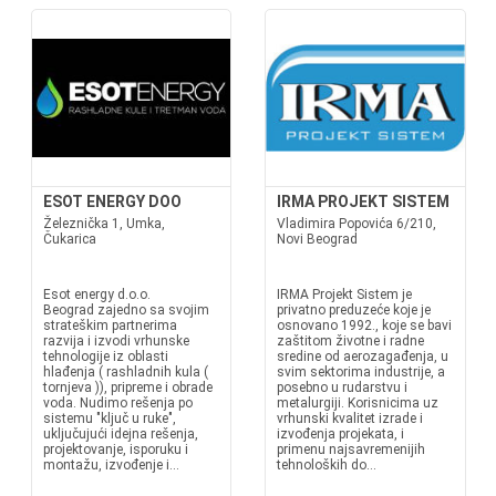
ESOT ENERGY DOO
IRMA PROJEKT SISTEM
Železnička 1, Umka,
Vladimira Popovića 6/210,
Čukarica
Novi Beograd
Esot energy d.o.o.
IRMA Projekt Sistem je
Beograd zajedno sa svojim
privatno preduzeće koje je
strateškim partnerima
osnovano 1992., koje se bavi
razvija i izvodi vrhunske
zaštitom životne i radne
tehnologije iz oblasti
sredine od aerozagađenja, u
hlađenja ( rashladnih kula (
svim sektorima industrije, a
tornjeva )), pripreme i obrade
posebno u rudarstvu i
voda. Nudimo rešenja po
metalurgiji. Korisnicima uz
sistemu "ključ u ruke",
vrhunski kvalitet izrade i
uključujući idejna rešenja,
izvođenja projekata, i
projektovanje, isporuku i
primenu najsavremenijih
montažu, izvođenje i...
tehnoloških do...