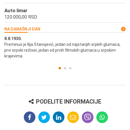
Auto limar
120.000,00 RSD
NA DANAŠNJI DAN
8.8.1930.
8.
Preminuo je Ilija Stanojević, jedan od najstarijih srpkih glumaca,
U 
prvi srpski režiser, jedan od prvih filmskih glumaca u srpskim
krajevima.
PODELITE INFORMACIJE