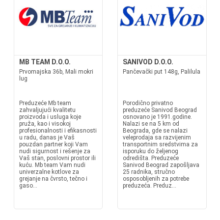
MB TEAM D.O.O.
SANIVOD D.O.O.
Prvomajska 36b, Mali mokri
Pančevački put 148g, Palilula
lug
Preduzeće Mb team
Porodično privatno
zahvaljujući kvalitetu
preduzeće Sanivod Beograd
proizvoda i usluga koje
osnovano je 1991.godine.
pruža, kao i visokoj
Nalazi se na 5 km od
profesionalnosti i efikasnosti
Beograda, gde se nalazi
u radu, danas je Vaš
veleprodaja sa razvijenim
pouzdan partner koji Vam
transportnim sredstvima za
nudi sigurnost i rešenje za
isporuku do željenog
Vaš stan, poslovni prostor ili
odredišta. Preduzeće
kuću. Mb team Vam nudi
Sanivod Beograd zapošljava
univerzalne kotlove za
25 radnika, stručno
grejanje na čvrsto, tečno i
osposobljenih za potrebe
gaso...
preduzeća. Preduz...