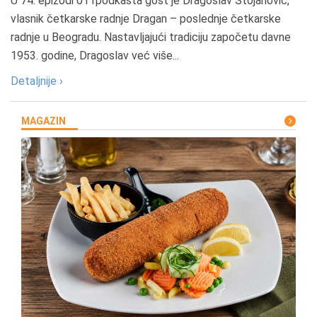
U 74. epizodi 011podkasta gost je Dragoslav Stojanović,
vlasnik četkarske radnje Dragan – poslednje četkarske
radnje u Beogradu. Nastavljajući tradiciju započetu davne
1953. godine, Dragoslav već više...
Detaljnije ›
MAGAZIN