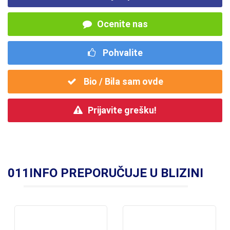
Ocenite nas
Pohvalite
Bio / Bila sam ovde
Prijavite grešku!
011INFO PREPORUČUJE U BLIZINI