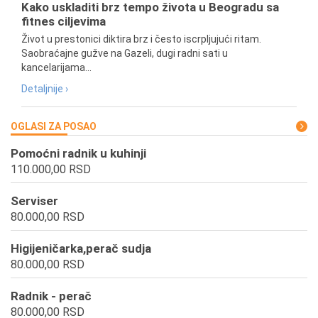
Kako uskladiti brz tempo života u Beogradu sa
fitnes ciljevima
Život u prestonici diktira brz i često iscrpljujući ritam.
Saobraćajne gužve na Gazeli, dugi radni sati u
kancelarijama...
Detaljnije ›
OGLASI ZA POSAO
Pomoćni radnik u kuhinji
110.000,00 RSD
Serviser
80.000,00 RSD
Higijeničarka,perač sudja
80.000,00 RSD
Radnik - perač
80.000,00 RSD