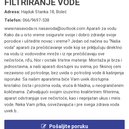
FILTRIRANJE VODE
Adresa:
Hajduk Stanka 18, Boleč
Telefon:
066/9697-538
www.nasavoda.rs nasavoda@outlook.com Aparati za vodu
Kako da u isto vreme osigurate svoje i dobro zdravlje svoje
porodice i uštedite novac i vreme? Jedan od načina su “Naša
voda” aparati za prečišćavanje vode koji se priključuju direktno
na vodu iz vodovodne mreže i iz nje prečišćavaju sve
nečistoće, rđu, hlor i ostale štetne materije. Montaža je brza i
jednostavna, a naši aparati dostupni su svima, po fiksnoj ceni
nezavisno od potrošnje, bez uvida o potrošnji vode ili kašnjenja
isporuke. Sa našim aparatima biće Vam uvek dostupna
kristalno čista i prozirna voda, vruća ili hladna, u neograničenim
količinama. Zahvaljujući svojim izuzetno kvalitetnim filterima,
aparat odstranjuje sve nečistoće, kao i neprijatan ukus i miris
vode. Neka Vam pitka, osvežavajuća i pre svega zdrava voda
uvek b...
Pošaljite poruku