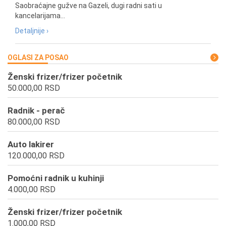
Saobraćajne gužve na Gazeli, dugi radni sati u
kancelarijama...
Detaljnije ›
OGLASI ZA POSAO
Ženski frizer/frizer početnik
50.000,00 RSD
Radnik - perač
80.000,00 RSD
Auto lakirer
120.000,00 RSD
Pomoćni radnik u kuhinji
4.000,00 RSD
Ženski frizer/frizer početnik
1.000,00 RSD