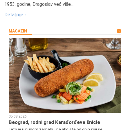
1953. godine, Dragoslav već više...
Detaljnije ›
MAGAZIN
05.08.2026
Beograd, rodni grad Karađorđeve šnicle
Leto je u punom zamahu, pa ako ste od onih koji se