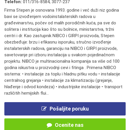
Telefon:
011/316-8584
,
3077-237
Firma Stepen je osnovana 1993. godine i već duži niz godina
bavi se izvođenjem vodoinstalaterskih radova u
građevinarstvu, počev od malih porodičnih kuća, pa sve do
solitera i institucija kao što su bolnice, ministarstva, tržni
centri i dr. Kao zastupnik NIBCO i GIRPI proizvoda, Stepen
obezbeđuje: brzu i efikasnu isporuku, stručno izvođenje
instalaterskih radova, garanciju na NIBCO i GIRPI proizvode,
savetovanje pri izboru instalacija u svakom pojedinačnom
projektu. NIBCO je multinacionalna kompanija sa više od 100
godina iskustva u proizvodnji cevi i fitinga . Primena NIBCO
sistema: • instalacije za toplu i hladnu pitku vodu • instalacije
centralnog grejanja • instalacije za klimatizaciju (grejanje,
hlađenje i odvod kondeza) • industrijske instalacije • transport
različitih hemijskih flui...
Pošaljite poruku
Ocenite nas