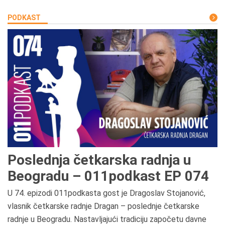
PODKAST
Poslednja četkarska radnja u
Beogradu – 011podkast EP 074
U 74. epizodi 011podkasta gost je Dragoslav Stojanović,
vlasnik četkarske radnje Dragan – poslednje četkarske
radnje u Beogradu. Nastavljajući tradiciju započetu davne