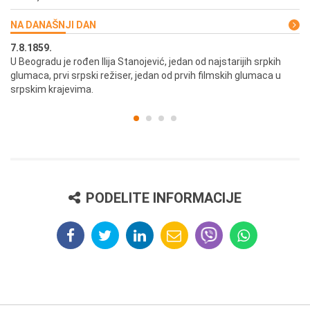
NA DANAŠNJI DAN
7.8.1859.
7.
U Beogradu je rođen Ilija Stanojević, jedan od najstarijih srpkih
U 
glumaca, prvi srpski režiser, jedan od prvih filmskih glumaca u
re
srpskim krajevima.
PODELITE INFORMACIJE