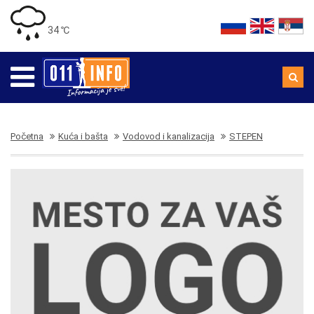
34 ℃
Početna
Kuća i bašta
Vodovod i kanalizacija
STEPEN