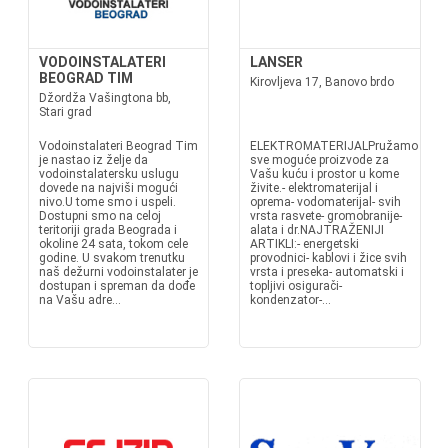
VODOINSTALATERI
LANSER
BEOGRAD TIM
Kirovljeva 17, Banovo brdo
Džordža Vašingtona bb,
Stari grad
Vodoinstalateri Beograd Tim
ELEKTROMATERIJALPružamo
je nastao iz želje da
sve moguće proizvode za
vodoinstalatersku uslugu
Vašu kuću i prostor u kome
dovede na najviši mogući
živite.- elektromaterijal i
nivo.U tome smo i uspeli.
oprema- vodomaterijal- svih
Dostupni smo na celoj
vrsta rasvete- gromobranije-
teritoriji grada Beograda i
alata i dr.NAJTRAŽENIJI
okoline 24 sata, tokom cele
ARTIKLI:- energetski
godine. U svakom trenutku
provodnici- kablovi i žice svih
naš dežurni vodoinstalater je
vrsta i preseka- automatski i
dostupan i spreman da dođe
topljivi osigurači-
na Vašu adre...
kondenzator-...