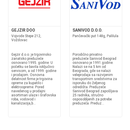
GEJZIR DOO
SANIVOD D.O.O.
Vojvode Stepe 212,
Pančevački put 148g, Palilula
Voždovac
Gejzir d.o.o. je trgovinsko
Porodično privatno
zanatsko preduzeće
preduzeće Sanivod Beograd
osnovano 1995. godine. U
osnovano je 1991.godine.
početku se bavila isključivo
Nalazi se na 5 km od
servisom, a od 1999. godine
Beograda, gde se nalazi
i prodajom. Osnovna
veleprodaja sa razvijenim
delatnost firme je trgovina
transportnim sredstvima za
opreme za kupatilo i
isporuku do željenog
elektroopreme. Pored
odredišta. Preduzeće
navedenog u prodajni
Sanivod Beograd zapošljava
asortiman ulaze i šrafovska
25 radnika, stručno
roba, vodovod i
osposobljenih za potrebe
kanalizacija,b...
preduzeća. Preduz...