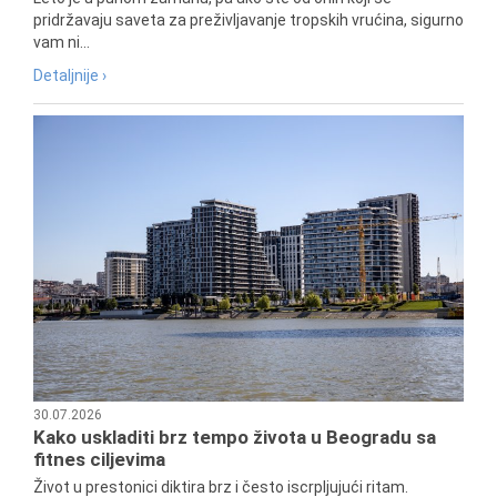
pridržavaju saveta za preživljavanje tropskih vrućina, sigurno
vam ni...
Detaljnije ›
30.07.2026
Kako uskladiti brz tempo života u Beogradu sa
fitnes ciljevima
Život u prestonici diktira brz i često iscrpljujući ritam.