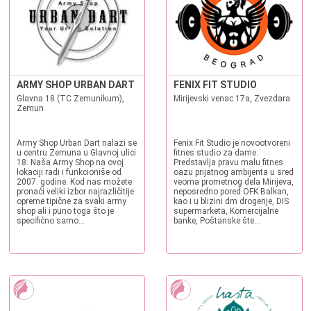
ARMY SHOP URBAN DART
FENIX FIT STUDIO
Glavna 18 (TC Zemunikum),
Mirijevski venac 17a, Zvezdara
Zemun
Army Shop Urban Dart nalazi se
Fenix Fit Studio je novootvoreni
u centru Zemuna u Glavnoj ulici
fitnes studio za dame.
18. Naša Army Shop na ovoj
Predstavlja pravu malu fitnes
lokaciji radi i funkcioniše od
oazu prijatnog ambijenta u sred
2007. godine. Kod nas možete
veoma prometnog dela Mirijeva,
pronaći veliki izbor najrazličitije
neposredno pored OFK Balkan,
opreme tipične za svaki army
kao i u blizini dm drogerije, DIS
shop ali i puno toga što je
supermarketa, Komercijalne
specifično samo...
banke, Poštanske šte...