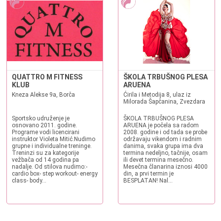
QUATTRO M FITNESS
ŠKOLA TRBUŠNOG PLESA
KLUB
ARUENA
Kneza Alekse 9a, Borča
Ćirila i Metodija 8, ulaz iz
Milorada Šapčanina, Zvezdara
Sportsko udruženje je
ŠKOLA TRBUŠNOG PLESA
osnovano 2011. godine.
ARUENA je počela sa radom
Programe vodi licencirani
2008. godine i od tada se probe
instruktor Violeta Mitić.Nudimo
održavaju vikendom i radnim
grupne i individualne treninge.
danima, svaka grupa ima dva
Treninzi su za kategorije
termina nedeljno, tačnije, osam
vežbača od 14 godina pa
ili devet termina mesečno.
nadalje. Od stilova nudimo:-
Mesečna članarina iznosi 4000
cardio box- step workout- energy
din, a prvi termin je
class- body...
BESPLATAN! Nal...