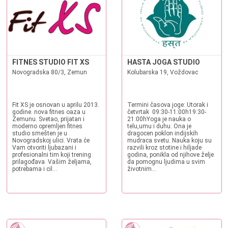
FITNES STUDIO FIT XS
HASTA JOGA STUDIO
Novogradska 80/3, Zemun
Kolubarska 19, Voždovac
Fit XS je osnovan u aprilu 2013.
Termini časova joge: Utorak i
godine. nova fitnes oaza u
četvrtak 09:30-11:00h19:30-
Zemunu. Svetao, prijatan i
21:00hYoga je nauka o
moderno opremljen fitnes
telu,umu i duhu. Ona je
studio smešten je u
dragocen poklon indijskih
Novogradskoj ulici. Vrata će
mudraca svetu. Nauka koju su
Vam otvoriti ljubazani i
razvili kroz stotine i hiljade
profesionalni tim koji trening
godina, ponikla od njihove želje
prilagođava Vašim željama,
da pomognu ljudima u svim
potrebama i cil...
životnim...