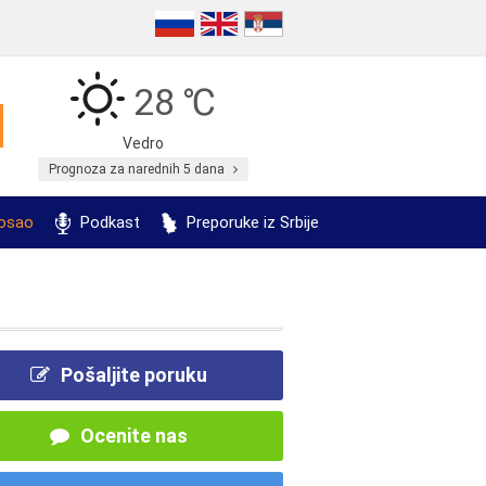
28 ℃
Vedro
Prognoza za narednih 5 dana
posao
Podkast
Preporuke iz Srbije
Pošaljite poruku
Ocenite nas