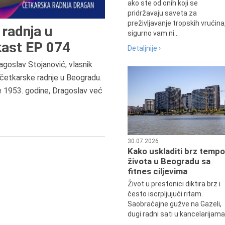
ako ste od onih koji se
pridržavaju saveta za
preživljavanje tropskih vrućina
radnja u
sigurno vam ni...
ast EP 074
Detaljnije ›
agoslav Stojanović, vlasnik
9.8.1807.
četkarske radnje u Beogradu.
Dositej Obradović je došao u Srbij
e 1953. godine, Dragoslav već
u Beograd, gde je nastavio književ
prosvetni rad, čime je simboličn
najavljen povratak glavnih tokov
srpske kulture južno od Save i
Dunava.
30.07.2026
Kako uskladiti brz tempo
života u Beogradu sa
fitnes ciljevima
Život u prestonici diktira brz i
često iscrpljujući ritam.
Saobraćajne gužve na Gazeli,
dugi radni sati u kancelarijama.