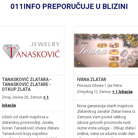
011INFO PREPORUČUJE U BLIZINI
TANASKOVIĆ ZLATARA -
IVANA ZLATAR
TANASKOVIĆ ZLATARE -
Princeze Olivere 1 (ex Petra
OTKUP ZLATA
Zrinjskog 1), Zemun
+ 1 lokacija
Zmaj Jovina 20, Zemun
+ 1
lokacija
Nova generacija starih majstora
zlatarskog zanata! Zlatar Ivana iz
Učeći od starih majstora u
Zemuna Vam pored velikog
zlatarskoj proizvodnji Juvela,
izbora gotovih proizvoda nudi
Goran Tanasković otvara zlataru
razne vrste usluga: - Otkup zlata i
Tanasković koja uspešno
srebra, cena se ažurira svaki dan