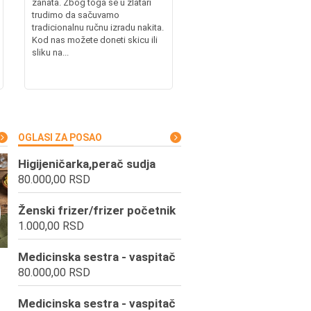
zanata. Zbog toga se u zlatari
trudimo da sačuvamo
tradicionalnu ručnu izradu nakita.
Kod nas možete doneti skicu ili
sliku na...
OGLASI ZA POSAO
Higijeničarka,perač sudja
80.000,00 RSD
Ženski frizer/frizer početnik
1.000,00 RSD
Medicinska sestra - vaspitač
80.000,00 RSD
Medicinska sestra - vaspitač