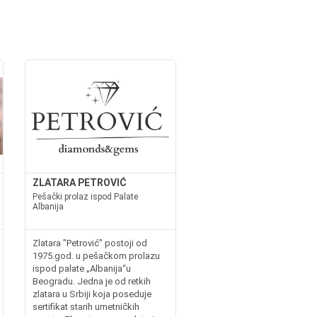
ZLATARA PETROVIĆ
Pešački prolaz ispod Palate
Albanija
Zlatara "Petrović" postoji od
1975.god. u pešačkom prolazu
ispod palate „Albanija“u
Beogradu. Jedna je od retkih
zlatara u Srbiji koja poseduje
sertifikat starih umetničkih