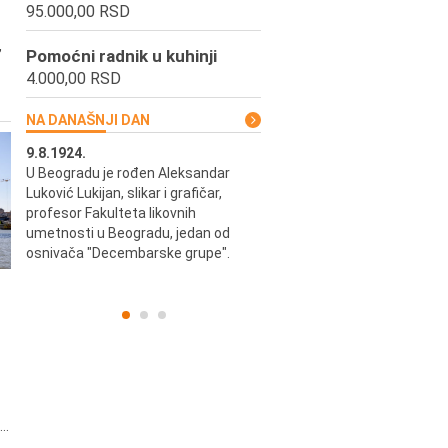
95.000,00 RSD
,
Pomoćni radnik u kuhinji
4.000,00 RSD
NA DANAŠNJI DAN
9.8.1924.
9.8.2013.
u i
U Beogradu je rođen Aleksandar
Preminuo je Vladimir Šams,
ni i
Luković Lukijan, slikar i grafičar,
mašinski inženjer, pilot, kape
o
profesor Fakulteta likovnih
JAT-a, počasni predsednik Ae
a
umetnosti u Beogradu, jedan od
kluba "Naša krila".
osnivača "Decembarske grupe".
..