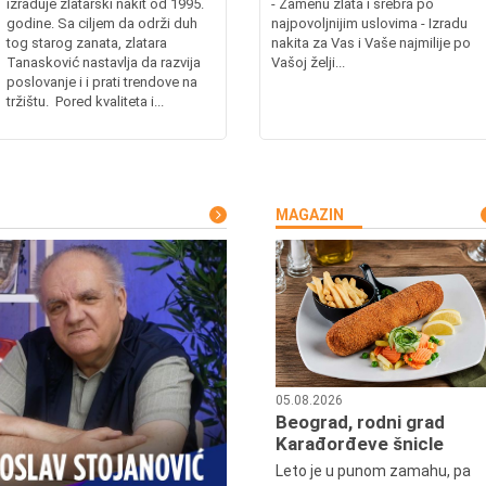
izrađuje zlatarski nakit od 1995.
- Zamenu zlata i srebra po
godine. Sa ciljem da održi duh
najpovoljnijim uslovima - Izradu
tog starog zanata, zlatara
nakita za Vas i Vaše najmilije po
Tanasković nastavlja da razvija
Vašoj želji...
poslovanje i i prati trendove na
tržištu. Pored kvaliteta i...
MAGAZIN
05.08.2026
Beograd, rodni grad
Karađorđeve šnicle
Leto je u punom zamahu, pa