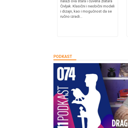
nalazi ova stara i čuvena zlatara
Čivljak. Klasični i neobični modeli
i dizajn, kao i mogućnost da se
ručno izradi...
PODKAST