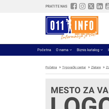
PRATITE NAS
Početna
O nama
Biznis katalog
Početna
Trgovački centar
Zlatare
Z