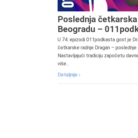
Poslednja četkarska 
Beogradu – 011podk
U 74. epizodi 011podkasta gost je Dr
četkarske radnje Dragan – poslednje 
Nastavljajući tradiciju započetu davn
više...
Detaljnije ›