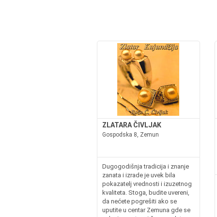
ZLATARA ČIVLJAK
Gospodska 8, Zemun
Dugogodišnja tradicija i znanje
zanata i izrade je uvek bila
pokazatelj vrednosti i izuzetnog
kvaliteta. Stoga, budite uvereni,
da nećete pogrešiti ako se
uputite u centar Zemuna gde se