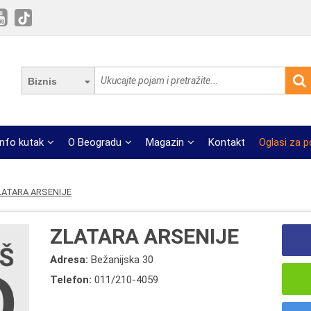
Biznis
Info kutak
O Beogradu
Magazin
Kontakt
Oglasi za 
LATARA ARSENIJE
ZLATARA ARSENIJE
Adresa:
Bežanijska 30
Telefon:
011/210-4059