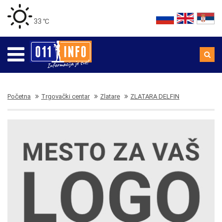
33 ℃
Početna
Trgovački centar
Zlatare
ZLATARA DELFIN