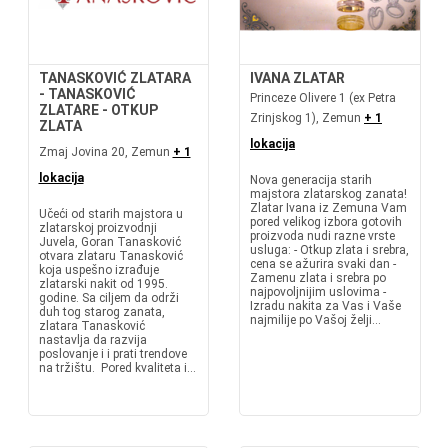
TANASKOVIĆ ZLATARA
IVANA ZLATAR
- TANASKOVIĆ
Princeze Olivere 1 (ex Petra
ZLATARE - OTKUP
Zrinjskog 1), Zemun
+ 1
ZLATA
lokacija
Zmaj Jovina 20, Zemun
+ 1
lokacija
Nova generacija starih
majstora zlatarskog zanata!
Zlatar Ivana iz Zemuna Vam
Učeći od starih majstora u
pored velikog izbora gotovih
zlatarskoj proizvodnji
proizvoda nudi razne vrste
Juvela, Goran Tanasković
usluga: - Otkup zlata i srebra,
otvara zlataru Tanasković
cena se ažurira svaki dan -
koja uspešno izrađuje
Zamenu zlata i srebra po
zlatarski nakit od 1995.
najpovoljnijim uslovima -
godine. Sa ciljem da održi
Izradu nakita za Vas i Vaše
duh tog starog zanata,
najmilije po Vašoj želji...
zlatara Tanasković
nastavlja da razvija
poslovanje i i prati trendove
na tržištu. Pored kvaliteta i...