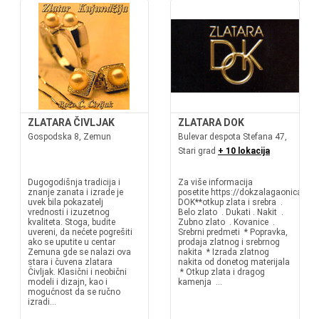
ZLATARA ČIVLJAK
ZLATARA DOK
Gospodska 8, Zemun
Bulevar despota Stefana 47,
Stari grad
+ 10 lokacija
Dugogodišnja tradicija i
Za više informacija
znanje zanata i izrade je
posetite https://dokzalagaonica.r
uvek bila pokazatelj
DOK**otkup zlata i srebra .
vrednosti i izuzetnog
Belo zlato . Dukati . Nakit .
kvaliteta. Stoga, budite
Zubno zlato . Kovanice .
uvereni, da nećete pogrešiti
Srebrni predmeti * Popravka,
ako se uputite u centar
prodaja zlatnog i srebrnog
Zemuna gde se nalazi ova
nakita * Izrada zlatnog
stara i čuvena zlatara
nakita od donetog materijala
Čivljak. Klasični i neobični
* Otkup zlata i dragog
modeli i dizajn, kao i
kamenja ...
mogućnost da se ručno
izradi...