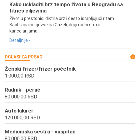
Kako uskladiti brz tempo života u Beogradu sa
fitnes ciljevima
Život u prestonici diktira brz i često iscrpljujući ritam.
Saobraćajne gužve na Gazeli, dugi radni sati u
kancelarijama...
Detaljnije ›
OGLASI ZA POSAO
Ženski frizer/frizer početnik
1.000,00 RSD
Radnik - perač
80.000,00 RSD
Auto lakirer
120.000,00 RSD
Medicinska sestra - vaspitač
80.000,00 RSD