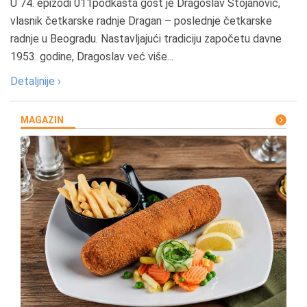
U 74. epizodi 011podkasta gost je Dragoslav Stojanović,
vlasnik četkarske radnje Dragan – poslednje četkarske
radnje u Beogradu. Nastavljajući tradiciju započetu davne
1953. godine, Dragoslav već više...
Detaljnije ›
MAGAZIN