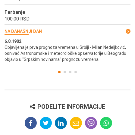
Farbanje
100,00 RSD
NA DANAŠNJI DAN
6.8.1902.
6.
ik
Objavljena je prva prognoza vremena u Srbiji - Milan Nedeljković,
Od
osnivač Astronomske i meteorološke opservatorije u Beogradu
Be
objavio u "Srpskim novinama" prognozu vremena.
PODELITE INFORMACIJE