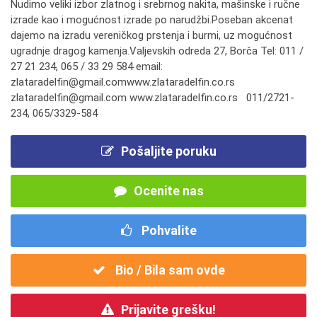
Nudimo veliki izbor zlatnog i srebrnog nakita, mašinske i ručne
izrade kao i mogućnost izrade po narudžbi.Poseban akcenat
dajemo na izradu vereničkog prstenja i burmi, uz mogućnost
ugradnje dragog kamenja.Valjevskih odreda 27, Borča Tel: 011 /
27 21 234, 065 / 33 29 584 email:
zlataradelfin@gmail.comwww.zlataradelfin.co.rs
zlataradelfin@gmail.com www.zlataradelfin.co.rs 011/2721-
234, 065/3329-584
Pošaljite poruku
Ocenite nas
Pohvalite
Bio / Bila sam ovde
Prijavite grešku!