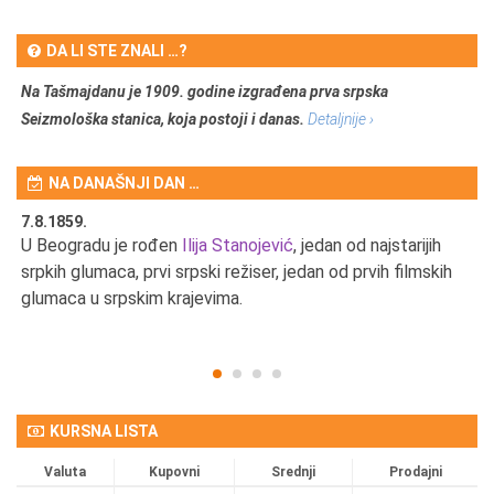
DA LI STE ZNALI …?
Na Tašmajdanu je 1909. godine izgrađena prva srpska
Seizmološka stanica, koja postoji i danas.
Detaljnije ›
NA DANAŠNJI DAN …
7.8.1859.
7.
U Beogradu je rođen
Ilija Stanojević
, jedan od najstarijih
U 
srpkih glumaca, prvi srpski režiser, jedan od prvih filmskih
red
glumaca u srpskim krajevima.
KURSNA LISTA
Valuta
Kupovni
Srednji
Prodajni