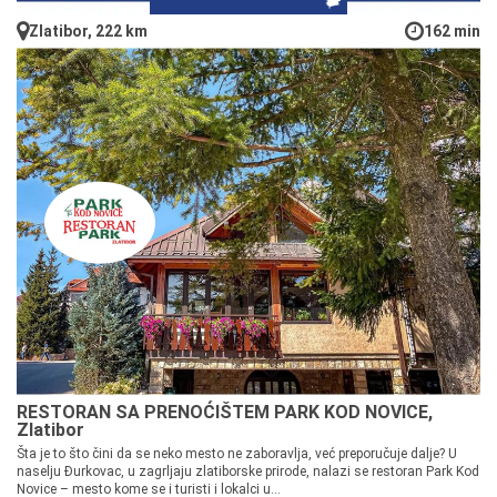
Zlatibor, 222 km
162 min
RESTORAN SA PRENOĆIŠTEM PARK KOD NOVICE,
Zlatibor
Šta je to što čini da se neko mesto ne zaboravlja, već preporučuje dalje? U
naselju Đurkovac, u zagrljaju zlatiborske prirode, nalazi se restoran Park Kod
Novice – mesto kome se i turisti i lokalci u...