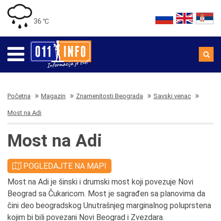
36 ℃
Početna
Magazin
Znamenitosti Beograda
Savski venac
Most na Adi
Most na Adi
POGLEDAJTE NA MAPI
Most na Adi je šinski i drumski most koji povezuje Novi
Beograd sa Čukaricom. Most je sagrađen sa planovima da
čini deo beogradskog Unutrašnjeg marginalnog poluprstena
kojim bi bili povezani Novi Beograd i Zvezdara.