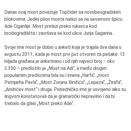
Danas ovaj most povezuje Topčider sa novobeogradskim
blokovima. Jedini pilon mosta nalazi se na severnom špicu
Ade Ciganlije. Most prelazi preko rukavca kod
brodogradilišta i završava se kod ulice Jurija Gagarina.
Svoje ime most je dobio u anketi koja je trajala dva dana u
avgustu 2011., kada je most prvi put otvoren za pešake. 13
hiljada građana je anketirano i od njih najveći broj – oko
3.350 – predložilo je „Most na Adi“, a među drugim
popularnim predlozima bila su i imena „Harfa“, „most
Patrijarha Pavla“, „Most Zorana Đinđića“, „Lepeza“, „Žirafa“,
„Andrićev most“ i druga. Pobedničko ime je usvojeno iako su
lingvisti konstatovali da je gramatički nepravilno i da bi
trebalo da glasi „Most preko Ade“.