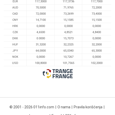
EUR
117,3000
117,3736
117,7000
AUD
70,5000
71,9765
72,2000
CAD
72,0000
73,2699
73,4000
CNY
14,7100
15,1585
15,1500
HRK
0,0000
0,0000
0,0000
CZK
4,6500
4,8521
4,8400
DKK
0.0000
15,7073
0,0000
HUF
31,3200
32,2325
32,2000
JPY
64,0000
65,0340
65,3000
NOK
0,0000
10,7267
0,0000
USD
100,8000
101,7565
102,2000
© 2001 - 2026 011info.com
O nama
Pravila korišćenja