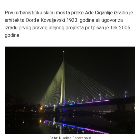
Prvu urbanističku skicu mosta preko Ade Ciganlije izradio je
arhitekta Đorđe Kovaljevski 1923. godine ali ugovor za
izradu prvog pravog idejnog projekta potpisan je tek 2005.
godine.
Foto:
Nikolina Radovanović