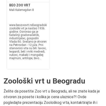
BEO ZOO VRT
Mali Kalemegdan 8
www.beozoovrt.rsBeogradski
zoološki vrt je nastao 1936.
godine. Osnovao ga je
tadašnji gradonačelnik,
industrijalac, gospodin
Vlada Ilić. Svečano je otvoren
na Petrovdan - 12.jula. Prvi
stanovnici vrta su bili: lavovi,
leopardi, beli i mrki medvedi,
vukovi, makaki i mangabej
majmuni, antilope, bivo...
Zoološki vrt u Beogradu
Želite da posetite Zoo vrt u Beogradu, ali ne znate kada je
otvoren za posete i kolika je cena ulaznice?! Ovde
pogledajte prezentaciju Zoološkog vrta, kontaktirajte ih i