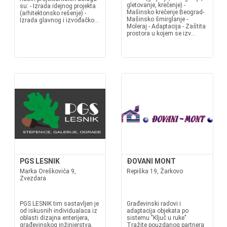
gletovanje, krečenje) -
su: - Izrada idejnog projekta
Mašinsko krečenje Beograd-
(arhitektonsko rešenje) -
Mašinsko šmirglanje -
Izrada glavnog i izvođačko...
Moleraj - Adaptacija - Zaštita
prostora u kojem se izv...
PGS LESNIK
ĐOVANI MONT
Marka Oreškovića 9,
Repiška 19, Žarkovo
Zvezdara
PGS LESNIK tim sastavljen je
Građevinski radovi i
od iskusnih individualaca iz
adaptacija objekata po
oblasti dizajna enterijera,
sistemu "Ključ u ruke"
građevinskog inžinjerstva,
Tražite pouzdanog partnera