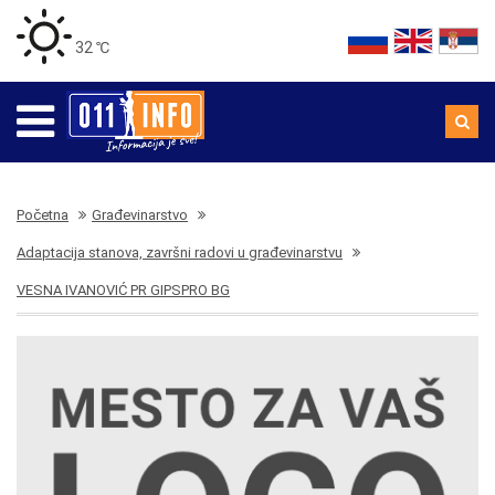
32 ℃
Početna
Građevinarstvo
Adaptacija stanova, završni radovi u građevinarstvu
VESNA IVANOVIĆ PR GIPSPRO BG