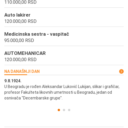
110.000,00 RSD
Auto lakirer
120.000,00 RSD
Medicinska sestra - vaspitač
95.000,00 RSD
AUTOMEHANICAR
120.000,00 RSD
NA DANAŠNJI DAN
9.8.1924.
9.
U Beogradu je rođen Aleksandar Luković Lukijan, slikar i grafičar,
Pr
profesor Fakulteta likovnih umetnosti u Beogradu, jedan od
a,
osnivača "Decembarske grupe".