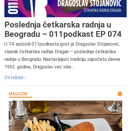
Poslednja četkarska radnja u
Beogradu – 011podkast EP 074
U 74. epizodi 011podkasta gost je Dragoslav Stojanović,
vlasnik četkarske radnje Dragan – poslednje četkarske
radnje u Beogradu. Nastavljajući tradiciju započetu davne
1953. godine, Dragoslav već više...
Detaljnije ›
MAGAZIN