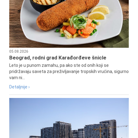
05.08.2026
Beograd, rodni grad Karađorđeve šnicle
Leto je u punom zamahu, pa ako ste od onih koji se
pridržavaju saveta za preživljavanje tropskih vrućina, sigurno
vam ni...
Detaljnije ›