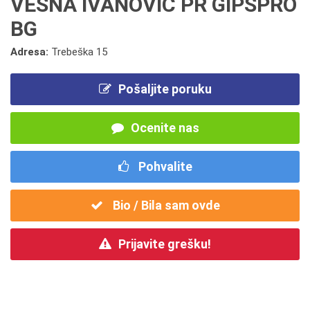
VESNA IVANOVIĆ PR GIPSPRO
BG
Adresa:
Trebeška 15
Pošaljite poruku
Ocenite nas
Pohvalite
Bio / Bila sam ovde
Prijavite grešku!