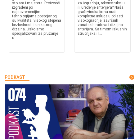
stolara i majstora. Proizvodi
za izgradnju, rekonstrukciju
izgrađeni po
ili uređenje enterijera? Naša
najsavremenijim
građevinska firma nudi
tehnologijama postojanog
kompletne usluge u oblasti
su kvaliteta, visokog stepena
visokogradnje, završnih
bezbednosti i unikatnog
zanatskih radova i dizajna
dizajna. Usko smo
enterijera. Sa timom iskusnih
specijalizovani za pružanje
stručnjaka i l...
u...
PODKAST