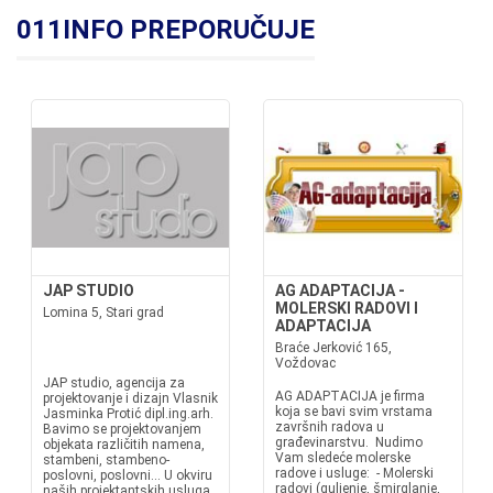
011INFO PREPORUČUJE
JAP STUDIO
AG ADAPTACIJA -
MOLERSKI RADOVI I
Lomina 5, Stari grad
ADAPTACIJA
Braće Jerković 165,
Voždovac
JAP studio, agencija za
AG ADAPTACIJA je firma
projektovanje i dizajn Vlasnik
koja se bavi svim vrstama
Jasminka Protić dipl.ing.arh.
završnih radova u
Bavimo se projektovanjem
građevinarstvu. Nudimo
objekata različitih namena,
Vam sledeće molerske
stambeni, stambeno-
radove i usluge: - Molerski
poslovni, poslovni... U okviru
radovi (guljenje, šmirglanje,
naših projektantskih usluga