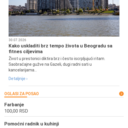
30.07.2026
Kako uskladiti brz tempo života u Beogradu sa
fitnes ciljevima
Život u prestonici diktira brz i često iscrpljujući ritam.
Saobraćajne gužve na Gazeli, dugi radni sati u
kancelarijama...
Detaljnije ›
OGLASI ZA POSAO
Farbanje
100,00 RSD
Pomoćni radnik u kuhinji