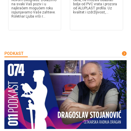
Novom Beogradu. Dolazimo
cena, ne možete odabrati
na svaki Vaš poziv i u
bolje od PVC vrata i prozora
najkraćem mogućem roku
od ALUPLAST profila. Uz
ispunjavamo Vaše zahteve.
kvalitet i izdržljivost,...
Roletnar Ljuba vrši r...
PODKAST