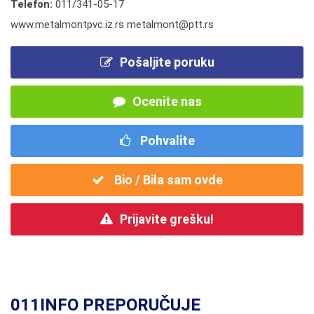
Telefon:
011/341-05-17
www.metalmontpvc.iz.rs metalmont@ptt.rs
Pošaljite poruku
Ocenite nas
Pohvalite
Bio / Bila sam ovde
Prijavite grešku!
011INFO PREPORUČUJE