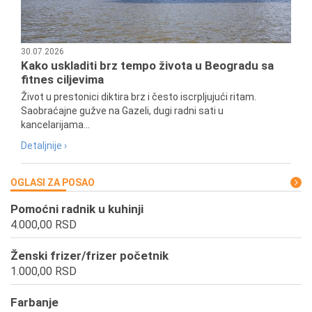
30.07.2026
Kako uskladiti brz tempo života u Beogradu sa
fitnes ciljevima
Život u prestonici diktira brz i često iscrpljujući ritam.
Saobraćajne gužve na Gazeli, dugi radni sati u
kancelarijama...
Detaljnije ›
OGLASI ZA POSAO
Pomoćni radnik u kuhinji
4.000,00 RSD
Ženski frizer/frizer početnik
1.000,00 RSD
Farbanje