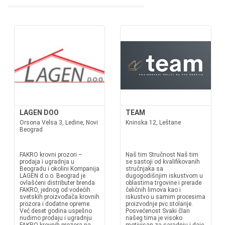
LAGEN DOO
TEAM
Orsona Velsa 3, Ledine, Novi
Kninska 12, Leštane
Beograd
FAKRO krovni prozori –
Naš tim Stručnost Naš tim
prodaja i ugradnja u
se sastoji od kvalifikovanih
Beogradu i okolini Kompanija
stručnjaka sa
LAGEN d.o.o. Beograd je
dugogodišnjim iskustvom u
ovlašćeni distributer brenda
oblastima trgovine i prerade
FAKRO, jednog od vodećih
čeličnih limova kao i
svetskih proizvođača krovnih
iskustvo u samim procesima
prozora i dodatne opreme.
proizvodnje pvc stolarije.
Već deset godina uspešno
Posvećenost Svaki član
nudimo prodaju i ugradnju
našeg tima je visoko