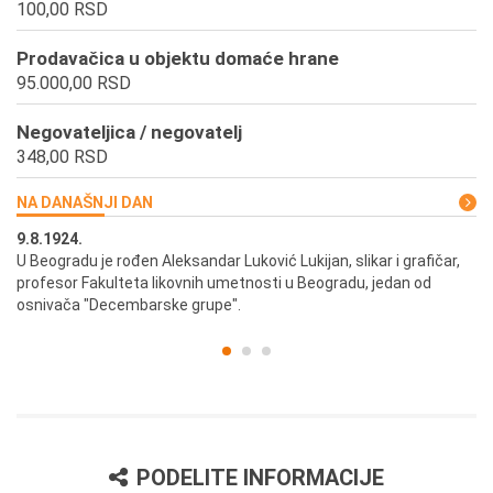
100,00 RSD
Prodavačica u objektu domaće hrane
95.000,00 RSD
Negovateljica / negovatelj
348,00 RSD
NA DANAŠNJI DAN
9.8.1924.
9.
U Beogradu je rođen Aleksandar Luković Lukijan, slikar i grafičar,
Pr
profesor Fakulteta likovnih umetnosti u Beogradu, jedan od
a,
osnivača "Decembarske grupe".
PODELITE INFORMACIJE