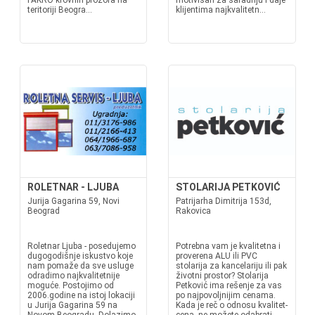
FAKRO krovnih prozora na
motivisan za saradnju i daje
teritoriji Beogra...
klijentima najkvalitetn...
ROLETNAR - LJUBA
STOLARIJA PETKOVIĆ
Jurija Gagarina 59, Novi
Patrijarha Dimitrija 153d,
Beograd
Rakovica
Roletnar Ljuba - posedujemo
Potrebna vam je kvalitetna i
dugogodišnje iskustvo koje
proverena ALU ili PVC
nam pomaže da sve usluge
stolarija za kancelariju ili pak
odradimo najkvalitetnije
životni prostor? Stolarija
moguće. Postojimo od
Petković ima rešenje za vas
2006.godine na istoj lokaciji
po najpovoljnijim cenama.
u Jurija Gagarina 59 na
Kada je reč o odnosu kvalitet-