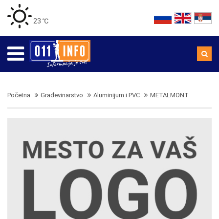
23 ℃
Početna
Građevinarstvo
Aluminijum i PVC
METALMONT