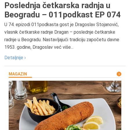
Poslednja četkarska radnja u
Beogradu – 011podkast EP 074
U 74. epizodi 011podkasta gost je Dragoslav Stojanović,
vlasnik četkarske radnje Dragan – poslednje četkarske
radnje u Beogradu. Nastavljajući tradiciju započetu davne
1953. godine, Dragoslav već više...
Detaljnije ›
MAGAZIN