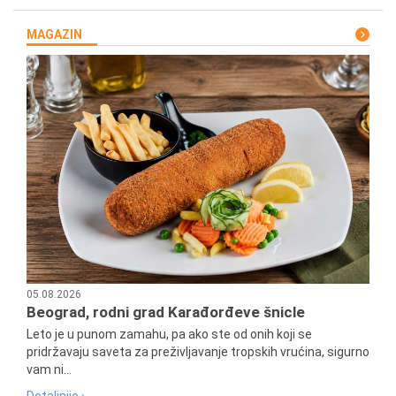
MAGAZIN
05.08.2026
Beograd, rodni grad Karađorđeve šnicle
Leto je u punom zamahu, pa ako ste od onih koji se
pridržavaju saveta za preživljavanje tropskih vrućina, sigurno
vam ni...
Detaljnije ›