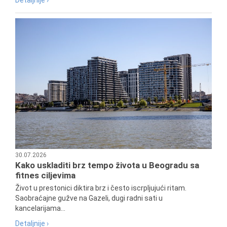
30.07.2026
Kako uskladiti brz tempo života u Beogradu sa
fitnes ciljevima
Život u prestonici diktira brz i često iscrpljujući ritam.
Saobraćajne gužve na Gazeli, dugi radni sati u
kancelarijama...
Detaljnije ›