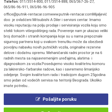
Telefon:
011/3514-800
,
011/3514-888
,
065/367-26-27
,
065/86-96-911
,
065/86-96-905
office@putnik-rentacar.comwww.putnik-rentacar.comMijaljević
doo je ovlašćeni Mitsubishi A Diler i servisni centar. Imamo
visoku reputaciju na polju prodaje i servisiranja vozila koju smo
stekli tokom višegodišnjeg rada. Poverenje nam je ukazao veliki
broj domaćih i stranih kompanija koje su u nama prepoznale
sigurnog partnera koji u svakom trenutku može da obezbedi
povoljnu nabavku novih putničkih vozila, originalne rezervne
delove i dodatnu opremu. Mehaničarski radni prostor je na 6
radnih mesta sa najsavremenijim uređajima, alatima i
dijagnosikom za vozila.Posedujemo visoko kvalitetnu komoru
za lakirersko-farbarske radove, kao i savremeno limarijsko
odeljenje. Svojim kvalitetom rada i tradicijom dugom 25godina
smo jedan od vodećih servisa na teritoriji Beograda. Ukoliko
imate potrebu...
Pošaljite poruku