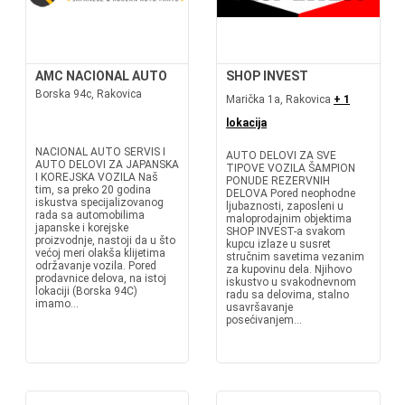
AMC NACIONAL AUTO
SHOP INVEST
Borska 94c, Rakovica
Marička 1a, Rakovica
+ 1
lokacija
NACIONAL AUTO SERVIS I
AUTO DELOVI ZA SVE
AUTO DELOVI ZA JAPANSKA
TIPOVE VOZILA ŠAMPION
I KOREJSKA VOZILA Naš
PONUDE REZERVNIH
tim, sa preko 20 godina
DELOVA Pored neophodne
iskustva specijalizovanog
ljubaznosti, zaposleni u
rada sa automobilima
maloprodajnim objektima
japanske i korejske
SHOP INVEST-a svakom
proizvodnje, nastoji da u što
kupcu izlaze u susret
većoj meri olakša klijetima
stručnim savetima vezanim
održavanje vozila. Pored
za kupovinu dela. Njihovo
prodavnice delova, na istoj
iskustvo u svakodnevnom
lokaciji (Borska 94C)
radu sa delovima, stalno
imamo...
usavršavanje
posećivanjem...