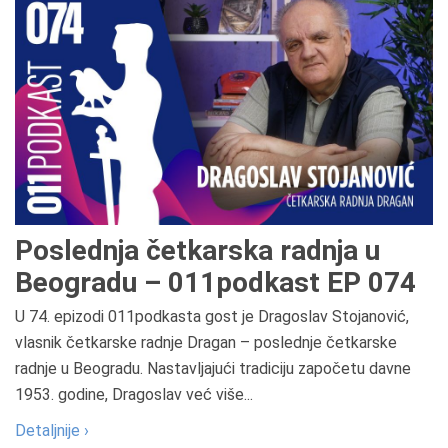
Poslednja četkarska radnja u
Beogradu – 011podkast EP 074
U 74. epizodi 011podkasta gost je Dragoslav Stojanović,
vlasnik četkarske radnje Dragan – poslednje četkarske
radnje u Beogradu. Nastavljajući tradiciju započetu davne
1953. godine, Dragoslav već više...
Detaljnije ›