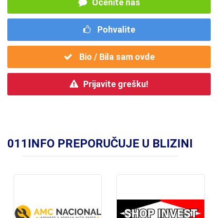
Ocenite nas
Pohvalite
Bio / Bila sam ovde
Prijavite grešku!
011INFO PREPORUČUJE U BLIZINI