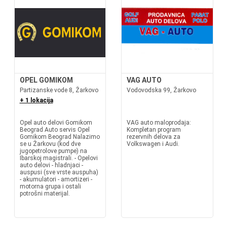
OPEL GOMIKOM
VAG AUTO
Partizanske vode 8, Žarkovo
Vodovodska 99, Žarkovo
+ 1 lokacija
Opel auto delovi Gomikom
VAG auto maloprodaja:
Beograd Auto servis Opel
Kompletan program
Gomikom Beograd Nalazimo
rezervnih delova za
se u Žarkovu (kod dve
Volkswagen i Audi.
jugopetrolove pumpe) na
Ibarskoj magistrali. - Opelovi
auto delovi - hladnjaci -
auspusi (sve vrste auspuha)
- akumulatori - amortizeri -
motorna grupa i ostali
potrošni materijal.