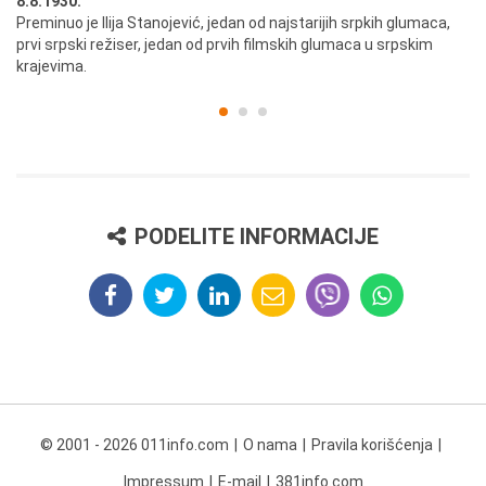
8.8.1930.
8.
Preminuo je Ilija Stanojević, jedan od najstarijih srpkih glumaca,
U 
prvi srpski režiser, jedan od prvih filmskih glumaca u srpskim
krajevima.
PODELITE INFORMACIJE
© 2001 - 2026 011info.com
O nama
Pravila korišćenja
Impressum
E-mail
381info.com