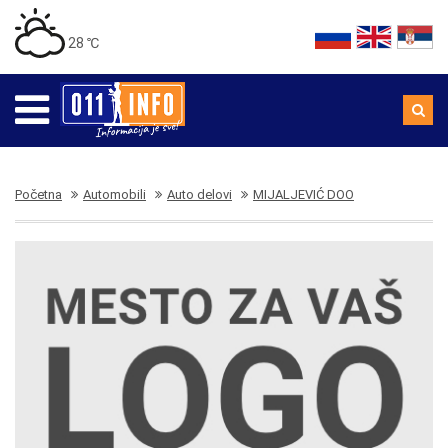
28 ℃
Početna
Automobili
Auto delovi
MIJALJEVIĆ DOO