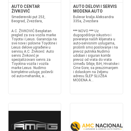
AUTO CENTAR
AUTO DELOVI I SERVIS
ŽIVKOVIĆ
MODENA AUTO
Smederevski put 25ž,
Bulevar kralja Aleksandra
Beograd, Zvezdara,
335a, Zvezdara
A.C. ŽIVKOVIĆ Besplatan
*** NOVO *** Uz
pregled za sva vozila marke
dugogodišnje iskustvo i
Toyota i Lexus. Garancija na
poverenje naših klijenata u
sve nove i polovne Toyotine i
auto-servisnim uslugama,
Lexus delove ugrađene u
proširili smo poslovanje i na
servisu A.C. Živković Auto
prevoz putnika.Nudimo
servis Živković je
udoban i siguran kombi
specijalizovani servis za
prevoz od vrata do vrata
Toyotina vozila i vozila
između Srbije, BiH, Hrvatske i
marke Lexus. Nudimo
Crne Gore, sa preuzimanjem
kompletne usluge, počevši
i dolaskom na željenu
od auto-mehanike, a...
adresu.ŠLEP SLUŽBA
MODENA A...