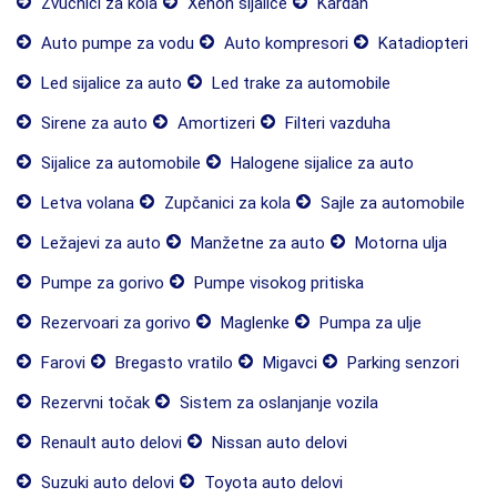
Zvučnici za kola
Xenon sijalice
Kardan
Auto pumpe za vodu
Auto kompresori
Katadiopteri
Led sijalice za auto
Led trake za automobile
Sirene za auto
Amortizeri
Filteri vazduha
Sijalice za automobile
Halogene sijalice za auto
Letva volana
Zupčanici za kola
Sajle za automobile
Ležajevi za auto
Manžetne za auto
Motorna ulja
Pumpe za gorivo
Pumpe visokog pritiska
Rezervoari za gorivo
Maglenke
Pumpa za ulje
Farovi
Bregasto vratilo
Migavci
Parking senzori
Rezervni točak
Sistem za oslanjanje vozila
Renault auto delovi
Nissan auto delovi
Suzuki auto delovi
Toyota auto delovi