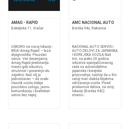
AMAG - RAPID
AMC NACIONAL AUTO
Bokeljska 11, Vračar
Borska 94c, Rakovica
USKORO na novoj lokaciji -
NACIONAL AUTO SERVIS I
IKEA! Amag Rapid — brza
AUTO DELOVI ZA JAPANSKA
dijagnostika. Pouzdan
I KOREJSKA VOZILA Naš
servis. Već decenijama,
tim, sa preko 20 godina
Amag Rapid predstavlja
iskustva specijalizovanog
mesto gde iskustvo,
rada sa automobilima
stručnost i poverenje idu
japanske i korejske
zajedno. Naš cilj je
proizvodnje, nastoji da u što
jednostavan — da svaki
većoj meri olakša klijetima
vlasnik vozila dobije
održavanje vozila. Pored
pouzdanu uslugu, jasnu
prodavnice delova, na istoj
komunikaciju i kvalitetan
lokaciji (Borska 94C)
servis bez neprij...
imamo...