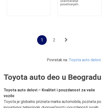
usavršavanje
posećivanjem...
1
2
Povratak na:
Toyota auto delovi
Toyota auto deo u Beogradu
Toyota auto delovi – Kvalitet i pouzdanost za vaše
vozilo
Toyota je globalno priznata marka automobila, poznata po
inovativnoj tehnologiji, dugovečnosti i pouzdanosti svojih