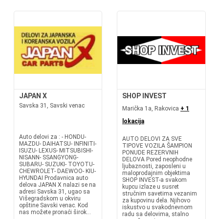
JAPAN X
SHOP INVEST
Savska 31, Savski venac
Marička 1a, Rakovica
+ 1
lokacija
Auto delovi za : - HONDU-
AUTO DELOVI ZA SVE
MAZDU- DAIHATSU- INFINITI-
TIPOVE VOZILA ŠAMPION
ISUZU- LEXUS- MITSUBISHI-
PONUDE REZERVNIH
NISANN- SSANGYONG-
DELOVA Pored neophodne
SUBARU- SUZUKI- TOYOTU-
ljubaznosti, zaposleni u
CHEWROLET- DAEWOO- KIU-
maloprodajnim objektima
HYUNDAI Prodavnica auto
SHOP INVEST-a svakom
delova JAPAN X nalazi se na
kupcu izlaze u susret
adresi Savska 31, ugao sa
stručnim savetima vezanim
Višegradskom u okviru
za kupovinu dela. Njihovo
opštine Savski venac. Kod
iskustvo u svakodnevnom
nas možete pronaći širok...
radu sa delovima, stalno