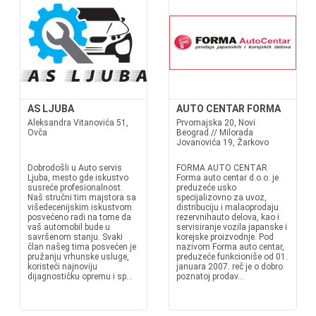
AS LJUBA
AUTO CENTAR FORMA
Aleksandra Vitanovića 51,
Prvomajska 20, Novi
Ovča
Beograd // Milorada
Jovanovića 19, Žarkovo
Dobrodošli u Auto servis
FORMA AUTO CENTAR
Ljuba, mesto gde iskustvo
Forma auto centar d.o.o. je
susreće profesionalnost.
preduzeće usko
Naš stručni tim majstora sa
specijalizovno za uvoz,
višedecenijskim iskustvom
distribuciju i malaoprodaju
posvećeno radi na tome da
rezervnihauto delova, kao i
vaš automobil bude u
servisiranje vozila japanske i
savršenom stanju. Svaki
korejske proizvodnje. Pod
član našeg tima posvećen je
nazivom Forma auto centar,
pružanju vrhunske usluge,
preduzeće funkcioniše od 01.
koristeći najnoviju
januara 2007. reč je o dobro
dijagnostičku opremu i sp...
poznatoj prodav...