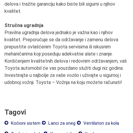
delova i tražite garanciju kako biste bili sigurni u njihov
kvalitet.
Stručna ugradnja
Pravilna ugradnja delova jednako je važna kao i njihov
kvalitet. Preporučuje se da održavanje i zamenu delova
prepustite ovlašćenim Toyota servisima ili iskusnim
mehaničarima koji poseduju adekvatne alate i znanje.
Korišćenjem kvalitetnih delova i redovnim održavanjem, vaš
Toyota automobil će vas pouzdano služiti dugi niz godina.
Investirajte u najbolje za vaše vozilo i uživajte u sigurnoj i
udobnoj vožnji. Toyota – Vožnja na koju možete računati!
Tagovi
Kočioni sistem
Lanci za sneg
Ventilatori za kola