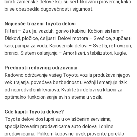
birati zamenske delove koji su sertifikovani i provereni, kako
bi se obezbedila dugovečnost i sigurnost.
Najčešće traženi Toyota delovi
Filteri – Za ulje, vazduh, gorivo i kabinu. Kočioni sistem –
Diskovi, pločice, čeljusti. Delovi motora – Svećice, zupčasti
kaiš, pumpa za vodu. Karoserijski delovi – Svetla, retrovizori,
branici. Sistem oslanjanja – Amortizeri, stabilizatori, kugle.
Prednosti redovnog održavanja
Redovno održavanje vašeg Toyota vozila produžava njegov
vek trajanja, povećava bezbednost u vožnji i smanjuje rizik
od nepredviđenih kvarova. Kvalitetni delovi su ključni za
optimalno funkcionisanje svih sistema u vozilu.
Gde kupiti Toyota delove?
Toyota delovi dostupni su u ovlašćenim servisima,
specijalizovanim prodavnicama auto delova, i online
prodavnicama. Prilikom kupovine, uvek proverite poreklo