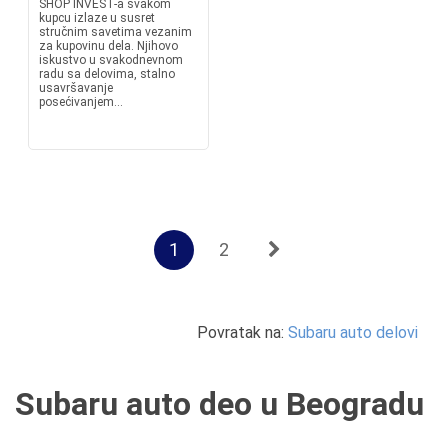
SHOP INVEST-a svakom
kupcu izlaze u susret
stručnim savetima vezanim
za kupovinu dela. Njihovo
iskustvo u svakodnevnom
radu sa delovima, stalno
usavršavanje
posećivanjem...
1
2
Povratak na:
Subaru auto delovi
Subaru auto deo u Beogradu