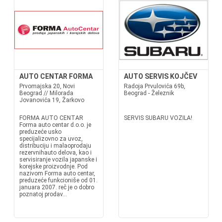
AUTO CENTAR FORMA
AUTO SERVIS KOJČEV
Prvomajska 20, Novi
Radoja Prvulovića 69b,
Beograd // Milorada
Beograd - Železnik
Jovanovića 19, Žarkovo
FORMA AUTO CENTAR
SERVIS SUBARU VOZILA!
Forma auto centar d.o.o. je
preduzeće usko
specijalizovno za uvoz,
distribuciju i malaoprodaju
rezervnihauto delova, kao i
servisiranje vozila japanske i
korejske proizvodnje. Pod
nazivom Forma auto centar,
preduzeće funkcioniše od 01.
januara 2007. reč je o dobro
poznatoj prodav...