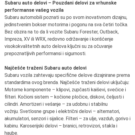
Subaru auto delovi – Pouzdani delovi za vrhunske
performanse vašeg vozila
Subaru automobili poznati su po svom inovativnom dizajnu,
jedinstvenim bokser motorima i pogonu na sva četiri točka.
Bez obzira na to da li vozite Subaru Forester, Outback,
Impreza, XV ili WRX, redovno održavanje i korišćenje
visokokvalitetnih auto delova ključni su za očuvanje
prepoznatljivih performansi i sigurnosti.
Najčešće traženi Subaru auto delovi
Subaru vozila zahtevaju specifične delove dizajnirane prema
standardima ovog brenda. Najčešće traženi delovi uključuju:
Motorne komponente – klipovi, zupčasti kaiševi, svećice i
filteri. Kočioni sistem – kočione pločice, diskovi, čeljusti i
cilindri. Amortizeri i vešanje – za udobnu i stabilnu
vožnju. Svetlosne grupe i električni delovi – alternatori,
akumulatori, senzori i sijalice. Filteri – za ulje, vazduh, gorivo i
kabinu. Karoserijski delovi – branici, retrovizori, stakla i
haube.