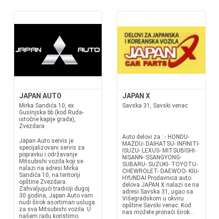
JAPAN AUTO
JAPAN X
Mirka Sandića 10, ex
Savska 31, Savski venac
Gusinjska bb (kod Ruda-
istočne kapije grada),
Zvezdara
Auto delovi za : - HONDU-
Japan Auto servis je
MAZDU- DAIHATSU- INFINITI-
specijalizovani servis za
ISUZU- LEXUS- MITSUBISHI-
popravku i održavanje
NISANN- SSANGYONG-
Mitsubishi vozila koji se
SUBARU- SUZUKI- TOYOTU-
nalazi na adresi Mirka
CHEWROLET- DAEWOO- KIU-
Sandića 10, na teritoriji
HYUNDAI Prodavnica auto
opštine Zvezdara.
delova JAPAN X nalazi se na
Zahvaljujući tradiciji dugoj
adresi Savska 31, ugao sa
30 godina, Japan Auto vam
Višegradskom u okviru
nudi širok asortiman usluga
opštine Savski venac. Kod
za sva Mitsubishi vozila. U
nas možete pronaći širok...
našem radu koristimo