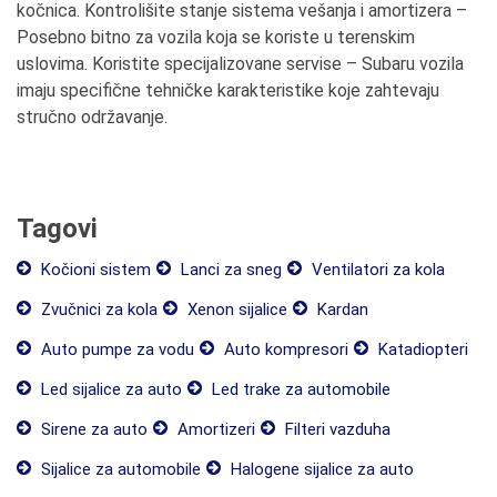
kočnica. Kontrolišite stanje sistema vešanja i amortizera –
Posebno bitno za vozila koja se koriste u terenskim
uslovima. Koristite specijalizovane servise – Subaru vozila
imaju specifične tehničke karakteristike koje zahtevaju
stručno održavanje.
Tagovi
Kočioni sistem
Lanci za sneg
Ventilatori za kola
Zvučnici za kola
Xenon sijalice
Kardan
Auto pumpe za vodu
Auto kompresori
Katadiopteri
Led sijalice za auto
Led trake za automobile
Sirene za auto
Amortizeri
Filteri vazduha
Sijalice za automobile
Halogene sijalice za auto