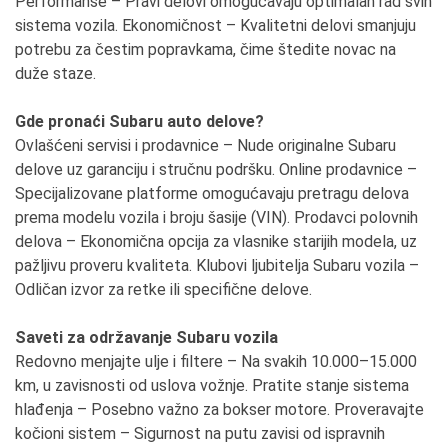
Performanse – Pravi delovi omogućavaju optimalan rad svih
sistema vozila. Ekonomičnost – Kvalitetni delovi smanjuju
potrebu za čestim popravkama, čime štedite novac na
duže staze.
Gde pronaći Subaru auto delove?
Ovlašćeni servisi i prodavnice – Nude originalne Subaru
delove uz garanciju i stručnu podršku. Online prodavnice –
Specijalizovane platforme omogućavaju pretragu delova
prema modelu vozila i broju šasije (VIN). Prodavci polovnih
delova – Ekonomična opcija za vlasnike starijih modela, uz
pažljivu proveru kvaliteta. Klubovi ljubitelja Subaru vozila –
Odličan izvor za retke ili specifične delove.
Saveti za održavanje Subaru vozila
Redovno menjajte ulje i filtere – Na svakih 10.000–15.000
km, u zavisnosti od uslova vožnje. Pratite stanje sistema
hlađenja – Posebno važno za bokser motore. Proveravajte
kočioni sistem – Sigurnost na putu zavisi od ispravnih