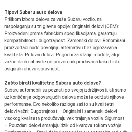
Tipovi Subaru auto delova
Prilikom izbora delova za vaše Subaru vozilo, na
raspolaganju su tri glavne opcije: Originalni delovi (OEM):
Proizvedeni prema fabričkim specifikacijama, garantuju
kompatibilnost i dugotrajnost. Zamenski delovi: Renomirani
proizvođači nude povoljniju alternativu bez ugrožavanja
kvaliteta. Polovni delovi: Pogodni za starije modele, ali je
važno da ih nabavite od proverenih prodavaca kako biste
osigurali njihovu ispravnost.
Zašto birati kvalitetne Subaru auto delove?
Subaru automobili su poznati po svojoj izdržljivosti, ali samo
uz korišćenje odgovarajućih delova možete održati njihove
performanse. Evo nekoliko razloga zašto su kvalitetni
delovi važni: Dugotrajnost – Originalni i zamenski delovi
visokog kvaliteta produžavaju vek trajanja vozila. Sigurnost
– Pouzdani delovi smanjuju rizik od kvarova tokom vožnje.