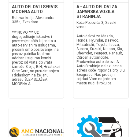
AUTO DELOVI I SERVIS
A - AUTO DELOVI ZA
MODENA AUTO
JAPANSKA VOZILA
STRAHINJA
Bulevar kralja Aleksandra
335a, Zvezdara
Koče Popovića 3, Savski
venac
*** NOVO *** Uz
Auto delovi za Mazda,
dugogodišnje iskustvo i
Honda, Hyundai, Daewoo,
poverenje naših klijenata u
Mitsubishi, Toyota, Isuzu,
auto-servisnim uslugama,
Subaru, Suzuki, Nissan, Kia,
proširili smo poslovanje i na
Chevrolet, Peugeot, Renault,
prevoz putnika.Nudimo
Citroen automobile.
udoban i siguran kombi
Prodavnica auto delova A-
prevoz od vrata do vrata
Auto Strahinja nalazi se na
između Srbije, BiH, Hrvatske i
adresi Koče Popovića broj 3 u
Crne Gore, sa preuzimanjem
Beogradu. Naš prodajni
i dolaskom na željenu
objekat Vam na jednom
adresu.ŠLEP SLUŽBA
mestu nudi široku pa...
MODENA A...