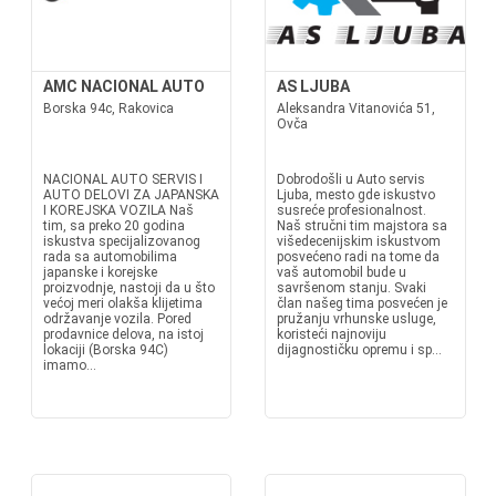
AMC NACIONAL AUTO
AS LJUBA
Borska 94c, Rakovica
Aleksandra Vitanovića 51,
Ovča
NACIONAL AUTO SERVIS I
Dobrodošli u Auto servis
AUTO DELOVI ZA JAPANSKA
Ljuba, mesto gde iskustvo
I KOREJSKA VOZILA Naš
susreće profesionalnost.
tim, sa preko 20 godina
Naš stručni tim majstora sa
iskustva specijalizovanog
višedecenijskim iskustvom
rada sa automobilima
posvećeno radi na tome da
japanske i korejske
vaš automobil bude u
proizvodnje, nastoji da u što
savršenom stanju. Svaki
većoj meri olakša klijetima
član našeg tima posvećen je
održavanje vozila. Pored
pružanju vrhunske usluge,
prodavnice delova, na istoj
koristeći najnoviju
lokaciji (Borska 94C)
dijagnostičku opremu i sp...
imamo...