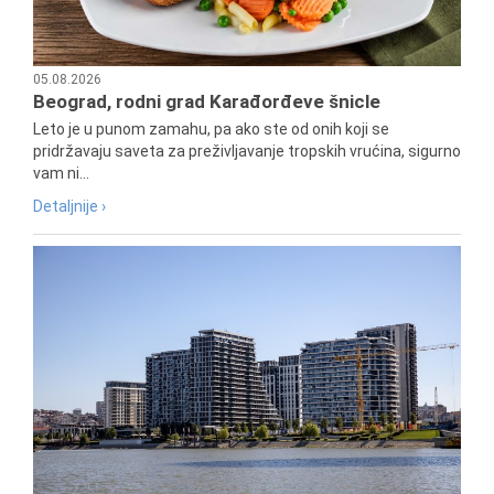
05.08.2026
Beograd, rodni grad Karađorđeve šnicle
Leto je u punom zamahu, pa ako ste od onih koji se
pridržavaju saveta za preživljavanje tropskih vrućina, sigurno
vam ni...
Detaljnije ›