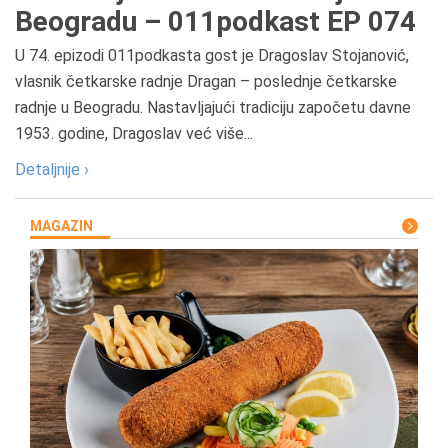
Beogradu – 011podkast EP 074
U 74. epizodi 011podkasta gost je Dragoslav Stojanović,
vlasnik četkarske radnje Dragan – poslednje četkarske
radnje u Beogradu. Nastavljajući tradiciju započetu davne
1953. godine, Dragoslav već više...
Detaljnije ›
MAGAZIN