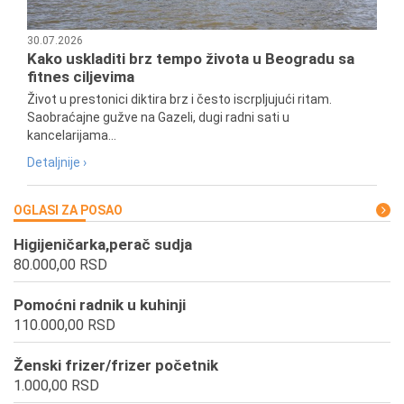
30.07.2026
Kako uskladiti brz tempo života u Beogradu sa
fitnes ciljevima
Život u prestonici diktira brz i često iscrpljujući ritam.
Saobraćajne gužve na Gazeli, dugi radni sati u
kancelarijama...
Detaljnije ›
OGLASI ZA POSAO
Higijeničarka,perač sudja
80.000,00 RSD
Pomoćni radnik u kuhinji
110.000,00 RSD
Ženski frizer/frizer početnik
1.000,00 RSD