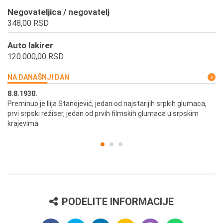
Negovateljica / negovatelj
348,00 RSD
Auto lakirer
120.000,00 RSD
NA DANAŠNJI DAN
8.8.1930.
8.
Preminuo je Ilija Stanojević, jedan od najstarijih srpkih glumaca,
U 
prvi srpski režiser, jedan od prvih filmskih glumaca u srpskim
krajevima.
PODELITE INFORMACIJE