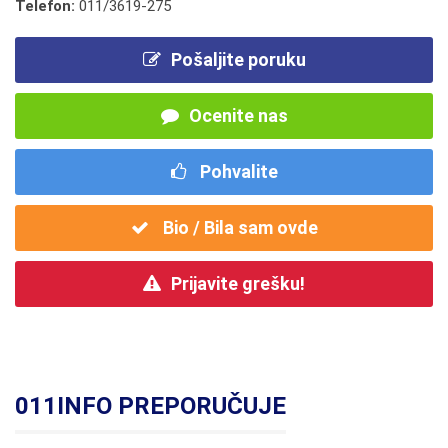
Telefon:
011/3619-275
Pošaljite poruku
Ocenite nas
Pohvalite
Bio / Bila sam ovde
Prijavite grešku!
011INFO PREPORUČUJE