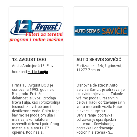
13. AVGUST DOO
AUTO SERVIS SAVIČIĆ
Anete Andrejević 18, Plavi
Partizanska 64v, Ugrinovci,
11277 Zemun
horizonti
+ 1 lokacija
Firma 13. Avgust DOO je
Osnovna delatnost Auto
osnovana 1993. godine u
servisa Savičić je održavanje
Beogradu. Pretežna
i servisiranje vozila. Takođe
delatnost je uvoz i prodaja
vršimo prodaju rezervnih
filtera I ulja, kao i proizvodnja
delova, kao i održavanje svih
tečnosti za vetrobrane i
vrsta motornih vozila.Naše
destilovane vode. Osim toga
glavne usluge su:-
bavimo se prodajom ulja i
Servisiranje, popravka i
maziva, akumulatora,
održavanje upravljačkih
rezervnih delova i potrošnog
sistema - Servisiranje,
materijala, alata i HTZ
popravka i održavanje
opreme. Kod nas s...
kočionih sistema - S...