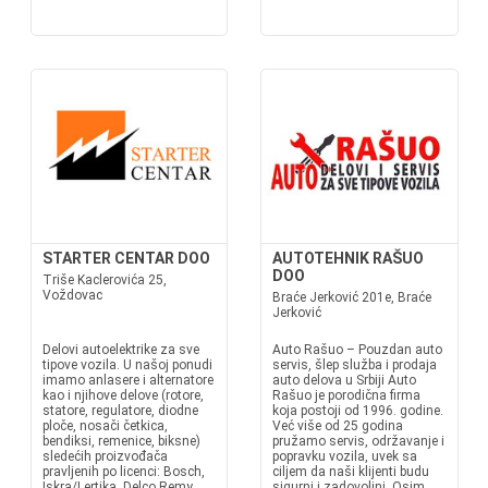
STARTER CENTAR DOO
AUTOTEHNIK RAŠUO
DOO
Triše Kaclerovića 25,
Voždovac
Braće Jerković 201e, Braće
Jerković
Delovi autoelektrike za sve
Auto Rašuo – Pouzdan auto
tipove vozila. U našoj ponudi
servis, šlep služba i prodaja
imamo anlasere i alternatore
auto delova u Srbiji Auto
kao i njihove delove (rotore,
Rašuo je porodična firma
statore, regulatore, diodne
koja postoji od 1996. godine.
ploče, nosači četkica,
Već više od 25 godina
bendiksi, remenice, biksne)
pružamo servis, održavanje i
sledećih proizvođača
popravku vozila, uvek sa
pravljenih po licenci: Bosch,
ciljem da naši klijenti budu
Iskra/Lertika, Delco Remy,
sigurni i zadovoljni. Osim