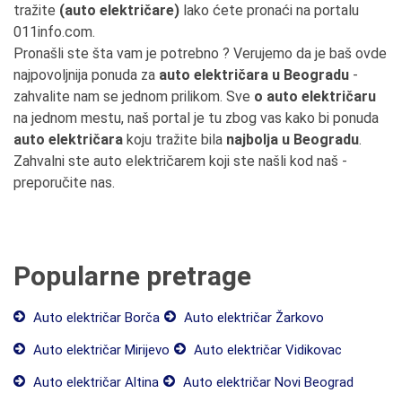
tražite
(auto električare)
lako ćete pronaći na portalu
011info.com.
Pronašli ste šta vam je potrebno ? Verujemo da je baš ovde
najpovoljnija ponuda za
auto električara u Beogradu
-
zahvalite nam se jednom prilikom. Sve
o auto električaru
na jednom mestu, naš portal je tu zbog vas kako bi ponuda
auto električara
koju tražite bila
najbolja u Beogradu
.
Zahvalni ste auto električarem koji ste našli kod naš -
preporučite nas.
Popularne pretrage
Auto električar Borča
Auto električar Žarkovo
Auto električar Mirijevo
Auto električar Vidikovac
Auto električar Altina
Auto električar Novi Beograd