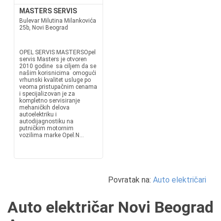
MASTERS SERVIS
Bulevar Milutina Milankovića
25b, Novi Beograd
OPEL SERVIS MASTERSOpel
servis Masters je otvoren
2010 godine sa ciljem da se
našim korisnicima omogući
vrhunski kvalitet usluge po
veoma pristupačnim cenama
i specijalizovan je za
kompletno servisiranje
mehaničkih delova
autoelektriku i
autodijagnostiku na
putničkim motornim
vozilima marke Opel.N...
Povratak na:
Auto električari
Auto električar Novi Beograd