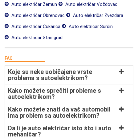
Auto električar Zemun
Auto električar Voždovac
Auto električar Obrenovac
Auto električar Zvezdara
Auto električar Čukarica
Auto električar Surčin
Auto električar Stari grad
FAQ
Koje su neke uobičajene vrste
problema s autoelektrikom?
Kako možete sprečiti probleme s
autoelektrikom?
Kako možete znati da vaš automobil
ima problem sa autoelektrikom?
Da li je auto električar isto što i auto
mehaničar?