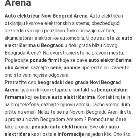
Arena
Auto električar Novi Beograd Arena
. Auto električari
otklanjaju kvarove elektronskih sistema, obezbeđujući
bezbednu vožnju i pouzdano funkcionisanje svetala,
akumulatora i elektronike automobila. U potrazi ste za
auto
električarima u Beogradu
u delu grada blizu Novog
Beograda Arene? Na ovoj stranici ste na pravom mestu.
Pogledajte
ponude firmi
koje se bave
auto električarima
oko Arene
, saznajte
cene
,
ponude
uporedite ih i izaberite
ono što vam najviše odgovara.
Pretražite ceo
beogradski deo grada Novi Beograd
Arenu
i jednim klikom stupite u kontakt sa
beogradskim
firmama
koji se bave
auto električarima
. Kontaktirajte ih
na broj telefona, saznajte njihovu adresu, radno vreme ili im
pišite na email. Nalazite se na Novom Beogradu Areni ili ste
u prolazu Novim Beogradom Arenom ? Pomoću nas ćete
lako pronaći
ponudu auto električara
. Sve oko
auto
električara
kao i ostale
informacije
na jedan klik. Ono što