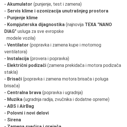
- Akumulator
(punjenje, test i zamena)
- Servis klime i ozonizacija unutrašnjeg prostora
- Punjenje klime
- Kompjuterska dijagnostika
(najnovija
TEXA "NANO
DIAG"
usluga za sve evropske
modele vozila)
- Ventilator
(popravka i zamena kupe i motornog
ventilatora)
- Instalacija
(provera i popravka)
- Električni podizači
(zamena prekidača i motora podizača
stakla)
- Brisači
(popravka i zamena motora brisača i poluga
brisača)
- Centralna brava
(popravka i ugradnja)
- Muzika
(ugradnja radija, zvučnika i dodatne opreme)
- ABS i AirBag
- Polovni i novi delovi
- Sirena
- Zamena svećica i grejača