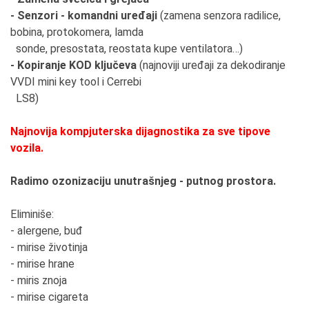
- Senzori - komandni uređaji
(zamena senzora radilice,
bobina, protokomera, lamda
sonde, presostata, reostata kupe ventilatora…)
- Kopiranje KOD ključeva
(najnoviji uređaji za dekodiranje
VVDI mini key tool i Cerrebi
LS8)
Najnovija kompjuterska dijagnostika za sve tipove
vozila.
Radimo ozonizaciju unutrašnjeg - putnog prostora.
Eliminiše:
- alergene, buđ
- mirise životinja
- mirise hrane
- miris znoja
- mirise cigareta