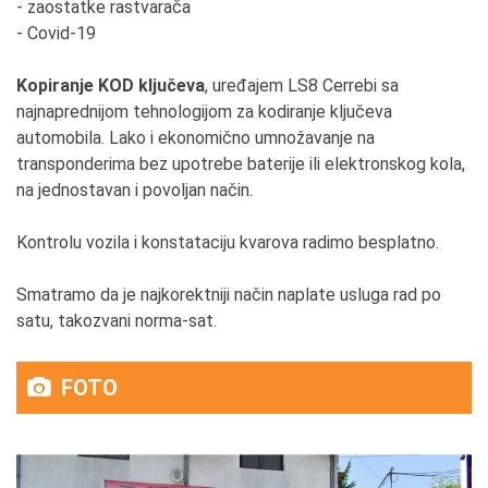
- zaostatke rastvarača
- Covid-19
Kopiranje KOD ključeva
, uređajem LS8 Cerrebi sa
najnaprednijom tehnologijom za kodiranje ključeva
automobila. Lako i ekonomično umnožavanje na
transponderima bez upotrebe baterije ili elektronskog kola,
na jednostavan i povoljan način.
Kontrolu vozila i konstataciju kvarova radimo besplatno.
Smatramo da je najkorektniji način naplate usluga rad po
satu, takozvani norma-sat.
FOTO