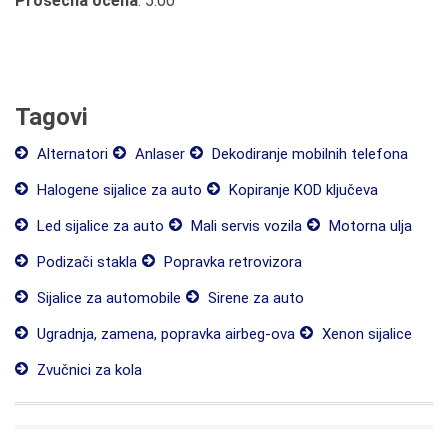
Prosečna ocena
: 5.00
Tagovi
Alternatori
Anlaser
Dekodiranje mobilnih telefona
Halogene sijalice za auto
Kopiranje KOD ključeva
Led sijalice za auto
Mali servis vozila
Motorna ulja
Podizači stakla
Popravka retrovizora
Sijalice za automobile
Sirene za auto
Ugradnja, zamena, popravka airbeg-ova
Xenon sijalice
Zvučnici za kola