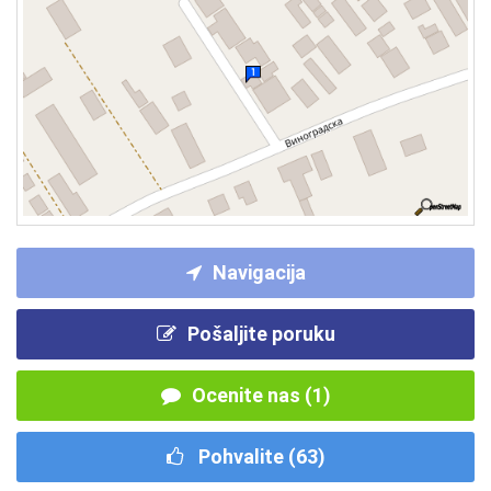
Navigacija
Pošaljite poruku
Ocenite nas (1)
Pohvalite (
63
)