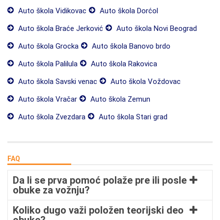
Auto škola Vidikovac
Auto škola Dorćol
Auto škola Braće Jerković
Auto škola Novi Beograd
Auto škola Grocka
Auto škola Banovo brdo
Auto škola Palilula
Auto škola Rakovica
Auto škola Savski venac
Auto škola Voždovac
Auto škola Vračar
Auto škola Zemun
Auto škola Zvezdara
Auto škola Stari grad
FAQ
Da li se prva pomoć polaže pre ili posle
obuke za vožnju?
Koliko dugo važi položen teorijski deo