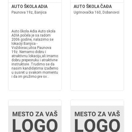
AUTO ŠKOLA ADIA
AUTO ŠKOLA ČAĐA
Paunova 19z, Banjica
Ugrinovačka 160, Dobanovci
Auto škola Adia Auto skola
ADIA počela je sa radom
2006.godine, nalazimo se
lokaciji Banjica -
Voždovac,ulica Paunova
19z. Nemamo dobru i
atraktivnu lokaciju,ali imamo
dobru prepeoruku i atraktivne
instruktore .Trudimo se da
nasim kandidatima izađemo
u susret u svakom momentu
i da im pružimo pre sv...