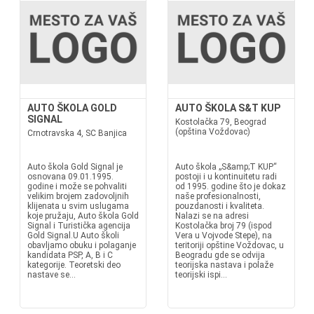
AUTO ŠKOLA GOLD
AUTO ŠKOLA S&T KUP
SIGNAL
Kostolačka 79, Beograd
(opština Voždovac)
Crnotravska 4, SC Banjica
Auto škola Gold Signal je
Auto škola „S&amp;T KUP“
osnovana 09.01.1995.
postoji i u kontinuitetu radi
godine i može se pohvaliti
od 1995. godine što je dokaz
velikim brojem zadovoljnih
naše profesionalnosti,
klijenata u svim uslugama
pouzdanosti i kvaliteta.
koje pružaju, Auto škola Gold
Nalazi se na adresi
Signal i Turistička agencija
Kostolačka broj 79 (ispod
Gold Signal.U Auto školi
Vera u Vojvode Stepe), na
obavljamo obuku i polaganje
teritoriji opštine Voždovac, u
kandidata PSP, A, B i C
Beogradu gde se odvija
kategorije. Teoretski deo
teorijska nastava i polaže
nastave se...
teorijski ispi...