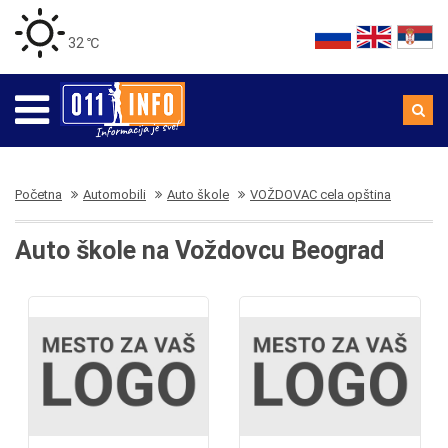
32 ℃
Početna
Automobili
Auto škole
VOŽDOVAC cela opština
Auto škole na Voždovcu Beograd