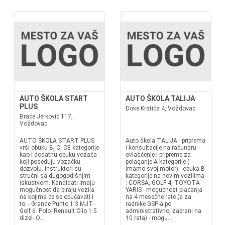
AUTO ŠKOLA START
AUTO ŠKOLA TALIJA
PLUS
Đoke Krstića 4, Voždovac
Braće Jerković 117,
Voždovac
AUTO ŠKOLA START PLUS
Auto škola TALIJA - priprema
vrši obuku B, C, CE kategorije
i konsultacije na računaru -
kao i dodatnu obuku vozača
ovlašćenje i pripreme za
koji poseduju vozačku
polaganje A kategorije (
dozvolu. Instruktori su
imamo svoj motor) - obuka B
stručni sa dugogodišnjim
kategorije na novim vozilima
iskustvom. Kandidati imaju
: CORSA, GOLF 4, TOYOTA
mogućnost da biraju vozila
YARIS - mogućnost plaćanja
na kojima će se obučavati i
na 4 mesečne rate (a za
to: - Grande Punto 1.3 MJT-
radnike GSP-a po
Golf 6- Polo- Renault Clio 1.5
administrativnoj zabrani na
dizel- O...
10 rata) - mogu...