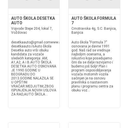
AUTO ŠKOLA DESETKA
AUTO ŠKOLA FORMULA
AUTO
7
Vojvode Stepe 204, lokal 7,
Crnotravska 4g, S.C. Banjica,
Voždovac
Banjica
desetkaauto@gmail.comwww.autoskola-
Auto škola "Formula 7"
desetkaauto.rsAuto škola
osnovana je davne 1991
Desetka auto vrši obuku
god. Naš rad se vrednuje
kandidata za vozače
najboljim ocenama, a
sledećih kategorija: AM,
iskustvo koje posedujemo
A1,A2, A i B.AUTO ŠKOLA
čini da se dalje razvijamo i
DESETKA AUTO OSNOVANA
budemo još bolji! Plan i
JE 1990.GODINE U
program osposobljavanja
BEOGRADU.DO
vozača motornih vozila
2013.GODINE NALAZILA SE
sačinjen je na osnovu
U OPŠTINI
pravilnika o nastavnom
VRAČAR.MEDJUTIM,ZBOG
planu i programu centra za
ISPUNJENJA NOVIH USLOVA
obuku voz...
ZA RAD,AUTO ŠKOLA...