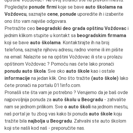
Pogledajte
ponude firmi
koje se bave
auto školama na
Voždovcu
, saznajte
cene
,
ponude
uporedite ih i izaberite
ono što vam najviše odgovara.
Pretražite ceo
beogradski deo grada opštinu Voždovac
i
jednim klikom stupite u kontakt sa
beogradskim firmama
koji se bave
auto školama
. Kontaktirajte ih na broj
telefona, saznajte njihovu adresu, radno vreme ili im pišite
na email. Nalazite se na opštini Voždovac ili ste u prolazu
opštinom Voždovac ? Pomoću nas ćete lako pronaći
ponudu auto škola
. Sve oko
auto škole
kao i ostale
informacije
na jedan klik. Ono što tražite
(auto škole)
lako
ćete pronaći na portalu 011info.com.
Pronašli ste šta vam je potrebno ? Verujemo da je baš ovde
najpovoljnija ponuda za
auto školu u Beogradu
- zahvalite
nam se jednom prilikom. Sve
o auto školi
na jednom mestu,
naš portal je tu zbog vas kako bi ponuda
auto škole
koju
tražite bila
najbolja u Beogradu
. Zahvalni ste auto školom
koji ste našli kod naš - preporučite nas.