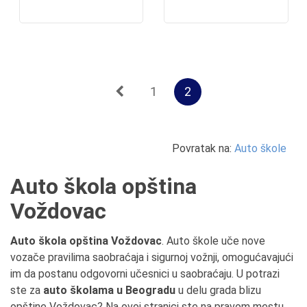
1
2
Povratak na:
Auto škole
Auto škola opština
Voždovac
Auto škola opština Voždovac
. Auto škole uče nove
vozače pravilima saobraćaja i sigurnoj vožnji, omogućavajući
im da postanu odgovorni učesnici u saobraćaju. U potrazi
ste za
auto školama u Beogradu
u delu grada blizu
opštine Voždovac? Na ovoj stranici ste na pravom mestu.