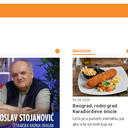
MAGAZIN
05.08.2026
Beograd, rodni grad
Karađorđeve šnicle
Leto je u punom zamahu, pa
ako ste od onih koji se