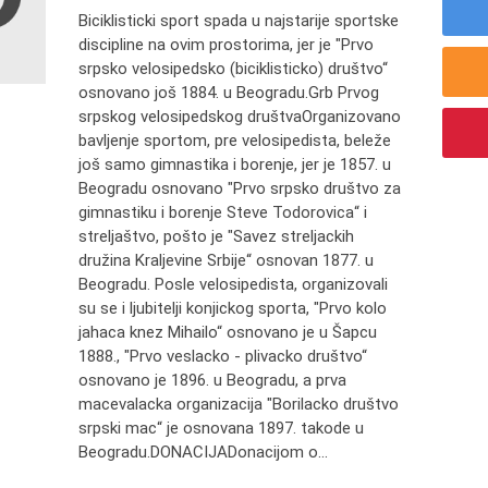
Biciklisticki sport spada u najstarije sportske
discipline na ovim prostorima, jer je "Prvo
srpsko velosipedsko (biciklisticko) društvo“
osnovano još 1884. u Beogradu.Grb Prvog
srpskog velosipedskog društvaOrganizovano
bavljenje sportom, pre velosipedista, beleže
još samo gimnastika i borenje, jer je 1857. u
Beogradu osnovano "Prvo srpsko društvo za
gimnastiku i borenje Steve Todorovica“ i
streljaštvo, pošto je "Savez streljackih
družina Kraljevine Srbije“ osnovan 1877. u
Beogradu. Posle velosipedista, organizovali
su se i ljubitelji konjickog sporta, "Prvo kolo
jahaca knez Mihailo“ osnovano je u Šapcu
1888., "Prvo veslacko - plivacko društvo“
osnovano je 1896. u Beogradu, a prva
macevalacka organizacija "Borilacko društvo
srpski mac“ je osnovana 1897. takode u
Beogradu.DONACIJADonacijom o...