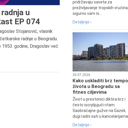
pridržavaju saveta za
preživljavanje tropskih vrućina
radnja u
sigurno vam ni...
ast EP 074
Detaljnije ›
agoslav Stojanović, vlasnik
7.8.2015.
četkarske radnje u Beogradu.
Preminula je Đurđija Cvetić,
e 1953. godine, Dragoslav već
pozorišna, filmska i TV glumica.
30.07.2026
Kako uskladiti brz tempo
života u Beogradu sa
fitnes ciljevima
Život u prestonici diktira brz i
često iscrpljujući ritam.
Saobraćajne gužve na Gazeli,
dugi radni sati u kancelarijama.
Detaljnije ›