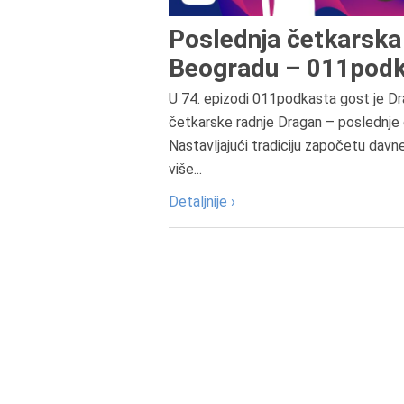
Poslednja četkarska 
Beogradu – 011podk
U 74. epizodi 011podkasta gost je Dr
četkarske radnje Dragan – poslednje 
Nastavljajući tradiciju započetu davn
više...
Detaljnije ›