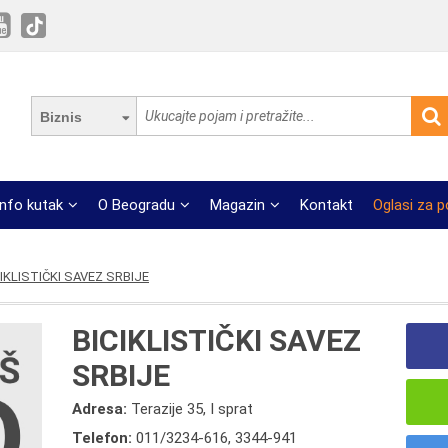
Biznis
Info kutak
O Beogradu
Magazin
Kontakt
Oglasi za 
CIKLISTIČKI SAVEZ SRBIJE
BICIKLISTIČKI SAVEZ
SRBIJE
Adresa:
Terazije 35, I sprat
Telefon:
011/3234-616
,
3344-941