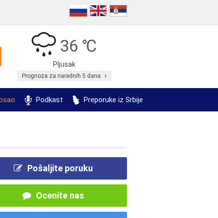
36 ℃
Pljusak
Prognoza za narednih 5 dana
posao
Podkast
Preporuke iz Srbije
Pošaljite poruku
Ocenite nas