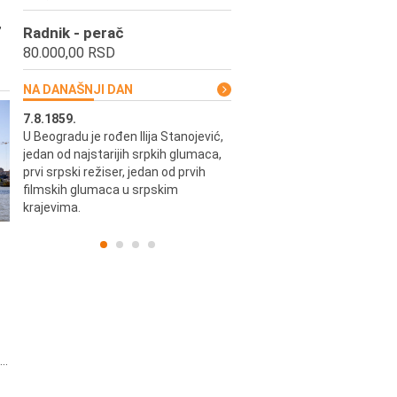
,
Radnik - perač
80.000,00 RSD
NA DANAŠNJI DAN
7.8.1859.
7.8.1855.
U Beogradu je rođen Ilija Stanojević,
U Beogradu je rođen Svetisla
jedan od najstarijih srpkih glumaca,
Dinulović, pozorišni glumac i r
prvi srpski režiser, jedan od prvih
filmskih glumaca u srpskim
krajevima.
..