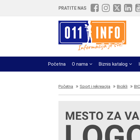
PRATITE NAS
Početna
O nama
Biznis katalog
Početna
Sport i rekreacija
Bicikli
BI