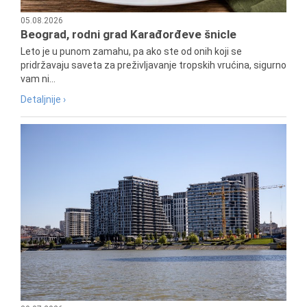
05.08.2026
Beograd, rodni grad Karađorđeve šnicle
Leto je u punom zamahu, pa ako ste od onih koji se
pridržavaju saveta za preživljavanje tropskih vrućina, sigurno
vam ni...
Detaljnije ›