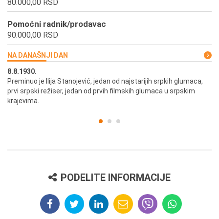
80.000,00 RSD
Pomoćni radnik/prodavac
90.000,00 RSD
NA DANAŠNJI DAN
8.8.1930.
8.
Preminuo je Ilija Stanojević, jedan od najstarijih srpkih glumaca,
U 
prvi srpski režiser, jedan od prvih filmskih glumaca u srpskim
krajevima.
PODELITE INFORMACIJE