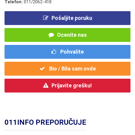
Telefon:
011/2062-418
Pošaljite poruku
Ocenite nas
Pohvalite
Bio / Bila sam ovde
Prijavite grešku!
011INFO PREPORUČUJE