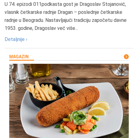
U 74. epizodi 011podkasta gost je Dragoslav Stojanović,
vlasnik četkarske radnje Dragan – poslednje četkarske
radnje u Beogradu. Nastavljajući tradiciju započetu davne
1953. godine, Dragoslav već više...
Detaljnije ›
MAGAZIN