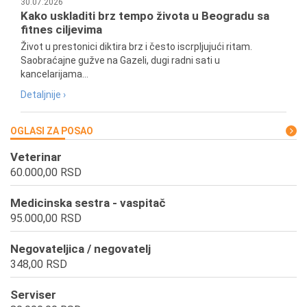
30.07.2026
Kako uskladiti brz tempo života u Beogradu sa
fitnes ciljevima
Život u prestonici diktira brz i često iscrpljujući ritam.
Saobraćajne gužve na Gazeli, dugi radni sati u
kancelarijama...
Detaljnije ›
OGLASI ZA POSAO
Veterinar
60.000,00 RSD
Medicinska sestra - vaspitač
95.000,00 RSD
Negovateljica / negovatelj
348,00 RSD
Serviser