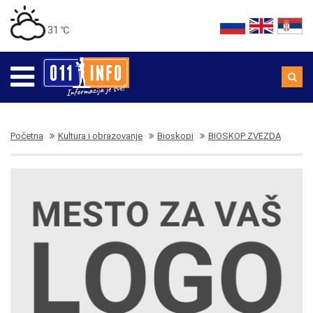
31 ℃
Početna
Kultura i obrazovanje
Bioskopi
BIOSKOP ZVEZDA