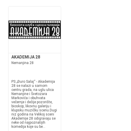
AKADEMIJA 28
Nemanjina 28
PS „Đuro Salaj“ - Akademija
28 se nalazi u samom
centru grada, na uglu ulica
Nemanjine i Svetozara
Markovića i obuhvata
večernje i dečije pozorište,
bioskop, likovnu galeriju i
klupsku muzičku scenu.Dugi
niz godina na Velikoj sceni
Akademije 28 odigravaju se
neke od najpoznatijih
komedija koje su be...