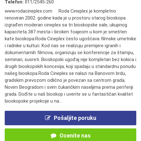
Telefon:
011/2545-260
www.rodacineplex.com Roda Cineplex je kompletno
renoviran 2002. godine kada je u prostoru starog bioskopa
izgrađen moderan cineplex sa tri bioskopske sale, ukupnog
kapaciteta 387 mesta i širokim foajeom u kom je smešten
kafe bioskopa.Roda Cineplex često ugošćava filmske umetnike
i radnike u kulturi. Kod nas se realizuju premijere igranih i
dokumentarnih filmova, organizuju se konferencije za štampu,
seminari, susreti. Bioskopski ugođaj nije kompletan bez kokica i
drugih bioskopskih koncesija, koji spadaju u standardnu ponudu
našeg bioskopa.Roda Cineplex se nalazi na Banovom brdu,
gradskim prevozom odlično je povezan sa centrom grada,
Novim Beogradom i svim čukaričkim naseljima prema periferiji
grada. Dođite u naš bioskop i uverite se u fantastičan kvalitet
bioskopske projekcije u na...
Pošaljite poruku
Ocenite nas