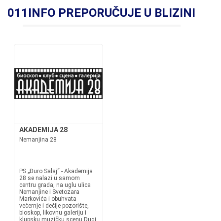
011INFO PREPORUČUJE U BLIZINI
AKADEMIJA 28
Nemanjina 28
PS „Đuro Salaj“ - Akademija
28 se nalazi u samom
centru grada, na uglu ulica
Nemanjine i Svetozara
Markovića i obuhvata
večernje i dečije pozorište,
bioskop, likovnu galeriju i
klupsku muzičku scenu.Dugi