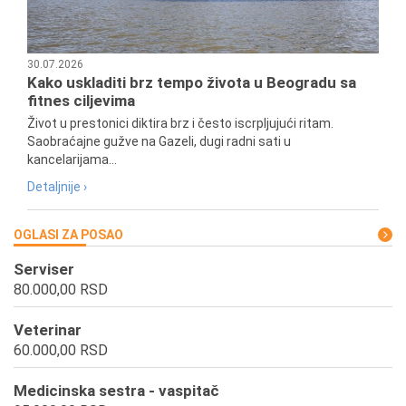
30.07.2026
Kako uskladiti brz tempo života u Beogradu sa
fitnes ciljevima
Život u prestonici diktira brz i često iscrpljujući ritam.
Saobraćajne gužve na Gazeli, dugi radni sati u
kancelarijama...
Detaljnije ›
OGLASI ZA POSAO
Serviser
80.000,00 RSD
Veterinar
60.000,00 RSD
Medicinska sestra - vaspitač