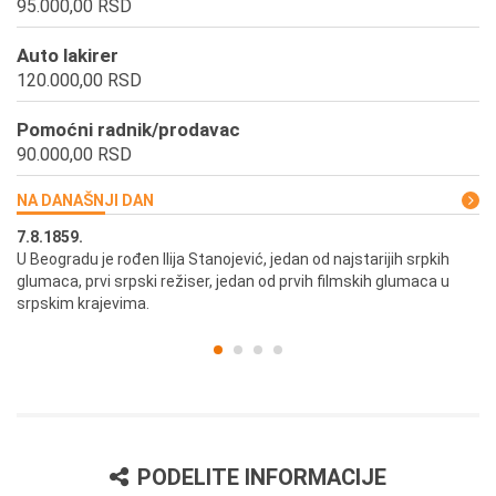
95.000,00 RSD
Auto lakirer
120.000,00 RSD
Pomoćni radnik/prodavac
90.000,00 RSD
NA DANAŠNJI DAN
7.8.1859.
7.
U Beogradu je rođen Ilija Stanojević, jedan od najstarijih srpkih
U 
glumaca, prvi srpski režiser, jedan od prvih filmskih glumaca u
re
srpskim krajevima.
PODELITE INFORMACIJE