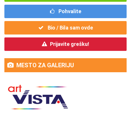
Pohvalite
Bio / Bila sam ovde
Prijavite grešku!
MESTO ZA GALERIJU