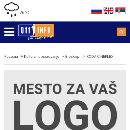
26 ℃
Početna
Kultura i obrazovanje
Bioskopi
RODA CINEPLEX