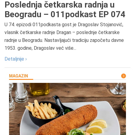
Poslednja četkarska radnja u
Beogradu – 011podkast EP 074
U 74. epizodi 011podkasta gost je Dragoslav Stojanović,
vlasnik četkarske radnje Dragan – poslednje četkarske
radnje u Beogradu. Nastavljajući tradiciju započetu davne
1953. godine, Dragoslav već više...
Detaljnije ›
MAGAZIN