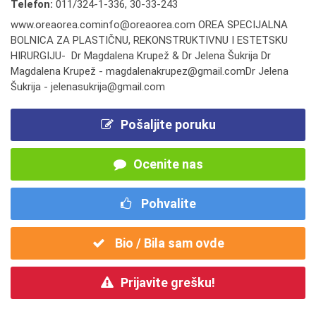
Telefon:
011/324-1-336
,
30-33-243
www.oreaorea.cominfo@oreaorea.com OREA SPECIJALNA
BOLNICA ZA PLASTIČNU, REKONSTRUKTIVNU I ESTETSKU
HIRURGIJU- Dr Magdalena Krupež & Dr Jelena Šukrija Dr
Magdalena Krupež - magdalenakrupez@gmail.comDr Jelena
Šukrija - jelenasukrija@gmail.com
Pošaljite poruku
Ocenite nas
Pohvalite
Bio / Bila sam ovde
Prijavite grešku!