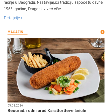
radnje u Beogradu. Nastavljajući tradiciju započetu davne
1953. godine, Dragoslav već više...
Detaljnije ›
MAGAZIN
05.08.2026
Beograd, rodni grad Karađorđeve šnicle