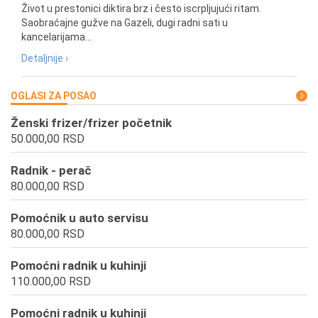
Život u prestonici diktira brz i često iscrpljujući ritam.
Saobraćajne gužve na Gazeli, dugi radni sati u
kancelarijama...
Detaljnije ›
OGLASI ZA POSAO
Ženski frizer/frizer početnik
50.000,00 RSD
Radnik - perač
80.000,00 RSD
Pomoćnik u auto servisu
80.000,00 RSD
Pomoćni radnik u kuhinji
110.000,00 RSD
Pomoćni radnik u kuhinji