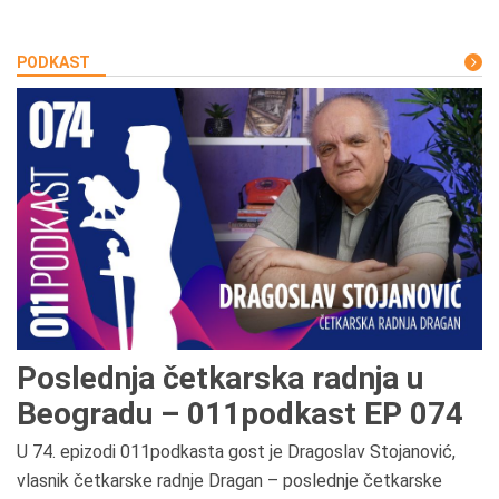
PODKAST
Poslednja četkarska radnja u
Beogradu – 011podkast EP 074
U 74. epizodi 011podkasta gost je Dragoslav Stojanović,
vlasnik četkarske radnje Dragan – poslednje četkarske