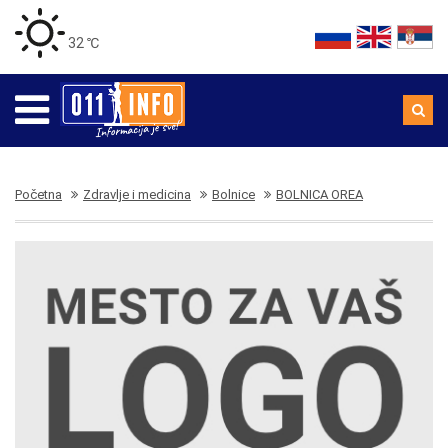
32 ℃
Početna
Zdravlje i medicina
Bolnice
BOLNICA OREA