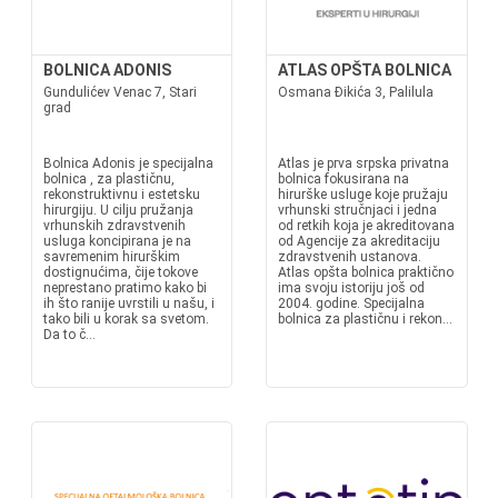
BOLNICA ADONIS
ATLAS OPŠTA BOLNICA
Gundulićev Venac 7, Stari
Osmana Đikića 3, Palilula
grad
Bolnica Adonis je specijalna
Atlas je prva srpska privatna
bolnica , za plastičnu,
bolnica fokusirana na
rekonstruktivnu i estetsku
hirurške usluge koje pružaju
hirurgiju. U cilju pružanja
vrhunski stručnjaci i jedna
vrhunskih zdravstvenih
od retkih koja je akreditovana
usluga koncipirana je na
od Agencije za akreditaciju
savremenim hirurškim
zdravstvenih ustanova.
dostignućima, čije tokove
Atlas opšta bolnica praktično
neprestano pratimo kako bi
ima svoju istoriju još od
ih što ranije uvrstili u našu, i
2004. godine. Specijalna
tako bili u korak sa svetom.
bolnica za plastičnu i rekon...
Da to č...