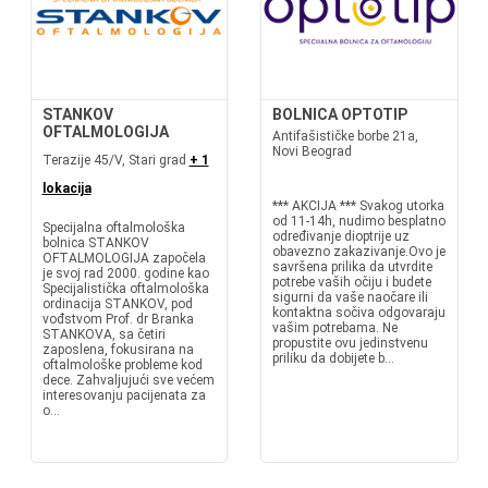
STANKOV
BOLNICA OPTOTIP
OFTALMOLOGIJA
Antifašističke borbe 21a,
Novi Beograd
Terazije 45/V, Stari grad
+ 1
lokacija
*** AKCIJA *** Svakog utorka
od 11-14h, nudimo besplatno
Specijalna oftalmološka
određivanje dioptrije uz
bolnica STANKOV
obavezno zakazivanje.Ovo je
OFTALMOLOGIJA započela
savršena prilika da utvrdite
je svoj rad 2000. godine kao
potrebe vaših očiju i budete
Specijalistička oftalmološka
sigurni da vaše naočare ili
ordinacija STANKOV, pod
kontaktna sočiva odgovaraju
vođstvom Prof. dr Branka
vašim potrebama. Ne
STANKOVA, sa četiri
propustite ovu jedinstvenu
zaposlena, fokusirana na
priliku da dobijete b...
oftalmološke probleme kod
dece. Zahvaljujući sve većem
interesovanju pacijenata za
o...