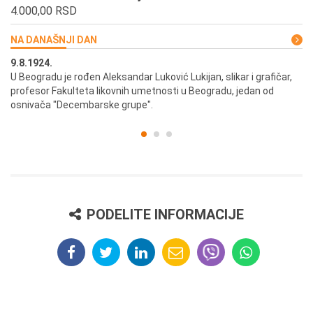
4.000,00 RSD
NA DANAŠNJI DAN
9.8.1924.
9.
U Beogradu je rođen Aleksandar Luković Lukijan, slikar i grafičar,
Pr
profesor Fakulteta likovnih umetnosti u Beogradu, jedan od
a,
osnivača "Decembarske grupe".
PODELITE INFORMACIJE