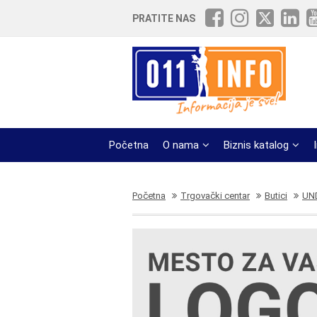
PRATITE NAS
Početna
O nama
Biznis katalog
Početna
Trgovački centar
Butici
UN