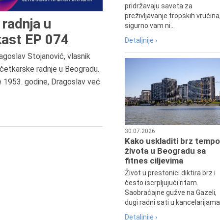
pridržavaju saveta za
preživljavanje tropskih vrućina
radnja u
sigurno vam ni...
ast EP 074
Detaljnije ›
agoslav Stojanović, vlasnik
7.8.2015.
četkarske radnje u Beogradu.
Preminula je Đurđija Cvetić,
e 1953. godine, Dragoslav već
pozorišna, filmska i TV glumica.
30.07.2026
Kako uskladiti brz tempo
života u Beogradu sa
fitnes ciljevima
Život u prestonici diktira brz i
često iscrpljujući ritam.
Saobraćajne gužve na Gazeli,
dugi radni sati u kancelarijama.
Detaljnije ›