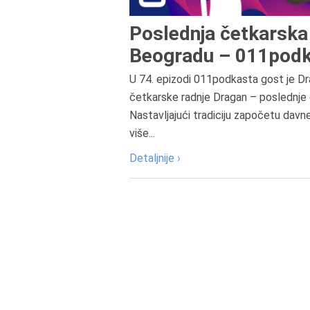
Poslednja četkarska 
Beogradu – 011podk
U 74. epizodi 011podkasta gost je Dr
četkarske radnje Dragan – poslednje 
Nastavljajući tradiciju započetu davn
više...
Detaljnije ›