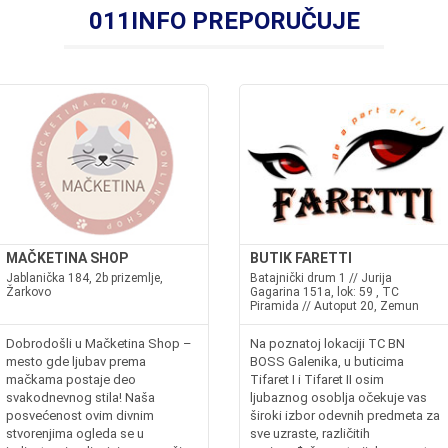
011INFO PREPORUČUJE
MAČKETINA SHOP
BUTIK FARETTI
Jablanička 184, 2b prizemlje,
Batajnički drum 1 // Jurija
Žarkovo
Gagarina 151a, lok: 59 , TC
Piramida // Autoput 20, Zemun
Dobrodošli u Mačketina Shop –
Na poznatoj lokaciji TC BN
mesto gde ljubav prema
BOSS Galenika, u buticima
mačkama postaje deo
Tifaret I i Tifaret II osim
svakodnevnog stila! Naša
ljubaznog osoblja očekuje vas
posvećenost ovim divnim
široki izbor odevnih predmeta za
stvorenjima ogleda se u
sve uzraste, različitih