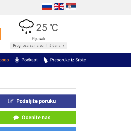
25 ℃
Pljusak
Prognoza za narednih 5 dana
posao
Podkast
Preporuke iz Srbije
Pošaljite poruku
Ocenite nas