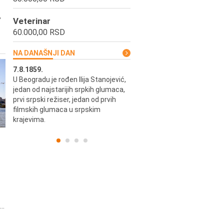
,
Veterinar
60.000,00 RSD
NA DANAŠNJI DAN
7.8.1859.
7.8.1855.
U Beogradu je rođen Ilija Stanojević,
U Beogradu je rođen Svetisla
jedan od najstarijih srpkih glumaca,
Dinulović, pozorišni glumac i r
prvi srpski režiser, jedan od prvih
filmskih glumaca u srpskim
krajevima.
..