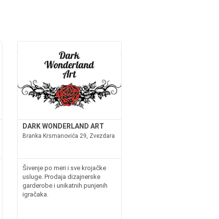
DARK WONDERLAND ART
Branka Krsmanovića 29, Zvezdara
Šivenje po meri i sve krojačke
usluge. Prodaja dizajnerske
garderobe i unikatnih punjenih
igračaka.