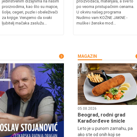
jedinstvenim dizajnima na našim
proizvođača, materijala, a sve to
proizvodima, kao što su majice,
po veoma pristupačnim cenama.
šolje, cegeri, puzle i obeleživači
U okviru našeg programa
za knjige. Verujemo da svaki
Nudimo vam KOŽNE JAKNE -
ljubitelj mačaka zaslužu...
muške i ženske mod...
MAGAZIN
05.08.2026
Beograd, rodni grad
Karađorđeve šnicle
Leto je u punom zamahu, pa
ako ste od onih koji se