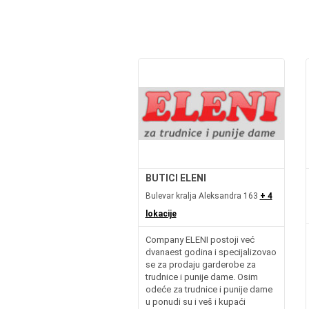
BUTICI ELENI
Bulevar kralja Aleksandra 163
+ 4
lokacije
Company ELENI postoji već
dvanaest godina i specijalizovao
se za prodaju garderobe za
trudnice i punije dame. Osim
odeće za trudnice i punije dame
u ponudi su i veš i kupaći