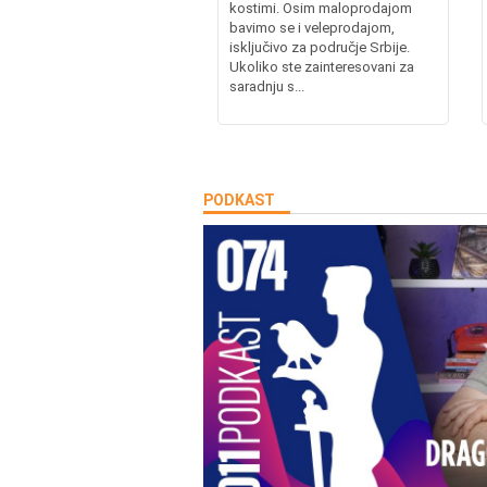
kostimi. Osim maloprodajom
bavimo se i veleprodajom,
isključivo za područje Srbije.
Ukoliko ste zainteresovani za
saradnju s...
PODKAST