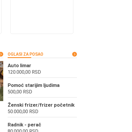
OGLASI ZA POSAO
Auto limar
120.000,00 RSD
Pomoć starijim ljudima
500,00 RSD
Ženski frizer/frizer početnik
50.000,00 RSD
Radnik - perač
80.000,00 RSD