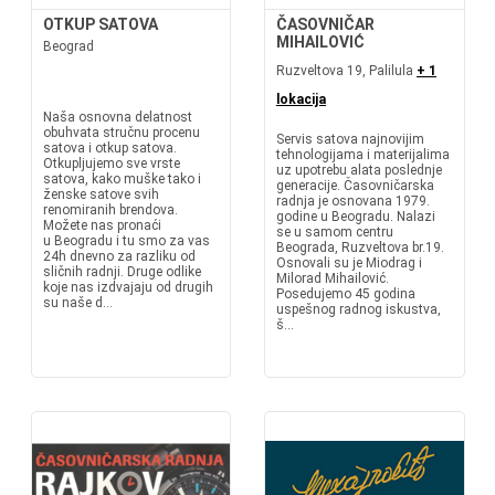
OTKUP SATOVA
ČASOVNIČAR
MIHAILOVIĆ
Beograd
Ruzveltova 19, Palilula
+ 1
lokacija
Naša osnovna delatnost
obuhvata stručnu procenu
Servis satova najnovijim
satova i otkup satova.
tehnologijama i materijalima
Otkupljujemo sve vrste
uz upotrebu alata poslednje
satova, kako muške tako i
generacije. Časovničarska
ženske satove svih
radnja je osnovana 1979.
renomiranih brendova.
godine u Beogradu. Nalazi
Možete nas pronaći
se u samom centru
u Beogradu i tu smo za vas
Beograda, Ruzveltova br.19.
24h dnevno za razliku od
Osnovali su je Miodrag i
sličnih radnji. Druge odlike
Milorad Mihailović.
koje nas izdvajaju od drugih
Posedujemo 45 godina
su naše d...
uspešnog radnog iskustva,
š...