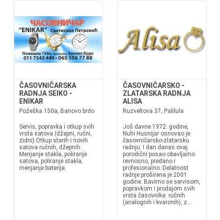
ČASOVNIČARSKA
ČASOVNIČARSKO -
RADNJA SEIKO -
ZLATARSKA RADNJA
ENIKAR
ALISA
Požeška 150a, Banovo brdo
Ruzveltova 37, Palilula
Servis, popravka i otkup svih
Još davne 1972. godine,
vrsta satova (džepni, ručni,
Nuhi Husnijar osnovao je
zidni).Otkup starih i novih
časovničarsko-zlatarsku
satova ručnih, džepnih.
radnju. I dan danas ovaj
Menjanje stakla, poliranje
porodični posao obavljamo
satova, poliranje stakla,
revnosno, predano i
menjanje baterija.
profesionalno. Delatnost
radnje proširena je 2001.
godine. Bavimo se servisom,
popravkom i prodajom svih
vrsta časovnika: ručnih
(analognih i kvarcnih), z...