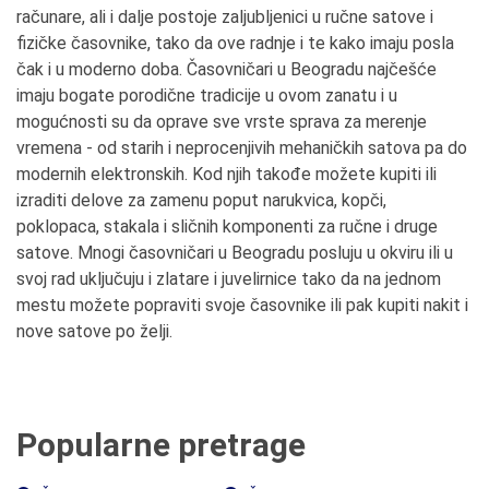
računare, ali i dalje postoje zaljubljenici u ručne satove i
fizičke časovnike, tako da ove radnje i te kako imaju posla
čak i u moderno doba. Časovničari u Beogradu najčešće
imaju bogate porodične tradicije u ovom zanatu i u
mogućnosti su da oprave sve vrste sprava za merenje
vremena - od starih i neprocenjivih mehaničkih satova pa do
modernih elektronskih. Kod njih takođe možete kupiti ili
izraditi delove za zamenu poput narukvica, kopči,
poklopaca, stakala i sličnih komponenti za ručne i druge
satove. Mnogi časovničari u Beogradu posluju u okviru ili u
svoj rad uključuju i zlatare i juvelirnice tako da na jednom
mestu možete popraviti svoje časovnike ili pak kupiti nakit i
nove satove po želji.
Popularne pretrage