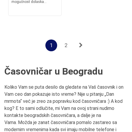
mogućnost dolaska...
1
2
Časovničar u Beogradu
Koliko Vam se puta desilo da gledate na Vaš časovnik i on
Vam ceo dan pokazuje isto vreme? Nije u pitanju „Dan
mrmota“ već je zreo za popravku kod časovničara :) A kod
kog? E to sami odlučite, mi Vam na ovoj strani nudimo
kontakte beogradskih časovničara, a dalje je na
Vama. Možda je zanat časovničara pomalo zastareo sa
modernim vremenima kada svi imaju mobilne telefone i