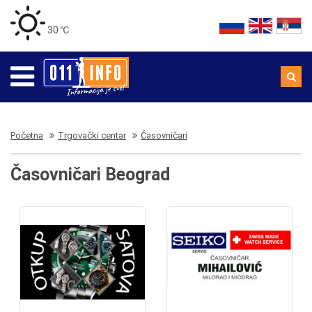
30 ℃
Početna
Trgovački centar
Časovničari
Časovničari Beograd