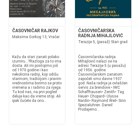
ČASOVNIČAR RAJKOV
ČASOVNIČARSKA
RADNJA MIHAJLOVIĆ
Maksima Gorkog 13, Vračar
Terazije 5, (pasaž) Stari grad
Kažu da stari zanati polako
Časovničarska radnja
izumiru...?Razloga za to ima
Mihajlović nalazi se na
dosta. Ali mi postojimo još
adresi Terazije 5 (u pasažu)
od 1970.godine i kao
od 1956. godine.
nekolicina radnji, koji odišu
Časovničarskim zanatom
starinom, tradicijom i pravim
započeli smo davne 1937
vrednostima borimo se protiv
god. Naša radnja je ovlašćen
vremena a i radimo za njega.
servis za brendove:• IWC
Tu kod nas, na prvi pogled
Schaffhausen• Zenith• Tag
deluje kao da vreme stoji. Ali
Heuer• Chopard• Ulysse
ipak čućete da ono...
Nardin• Raymond Weil• Sinn
Spezialuhren. Darwil
Prodajemo...