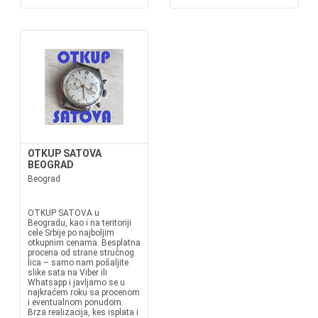
OTKUP SATOVA
BEOGRAD
Beograd
OTKUP SATOVA u
Beogradu, kao i na teritoriji
cele Srbije po najboljim
otkupnim cenama. Besplatna
procena od strane stručnog
lica – samo nam pošaljite
slike sata na Viber ili
Whatsapp i javljamo se u
najkraćem roku sa procenom
i eventualnom ponudom.
Brza realizacija, kes isplata i