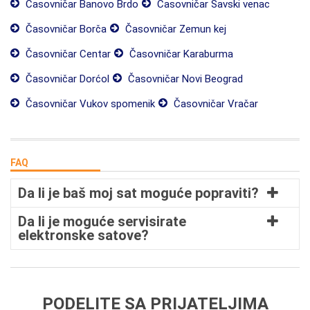
Časovničar Banovo Brdo
Časovničar Savski venac
Časovničar Borča
Časovničar Zemun kej
Časovničar Centar
Časovničar Karaburma
Časovničar Dorćol
Časovničar Novi Beograd
Časovničar Vukov spomenik
Časovničar Vračar
FAQ
Da li je baš moj sat moguće popraviti?
Da li je moguće servisirate
elektronske satove?
PODELITE SA PRIJATELJIMA