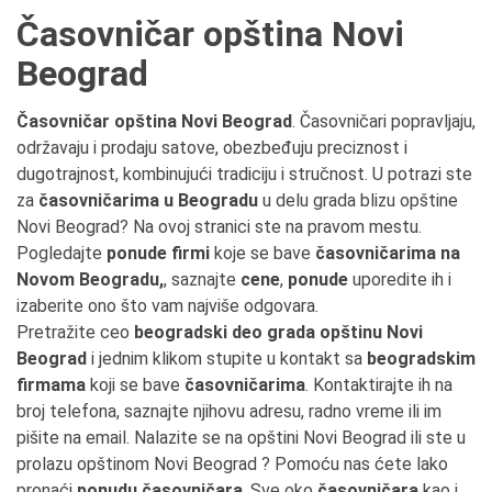
Časovničar opština Novi
Beograd
Časovničar opština Novi Beograd
. Časovničari popravljaju,
održavaju i prodaju satove, obezbeđuju preciznost i
dugotrajnost, kombinujući tradiciju i stručnost. U potrazi ste
za
časovničarima u Beogradu
u delu grada blizu opštine
Novi Beograd? Na ovoj stranici ste na pravom mestu.
Pogledajte
ponude firmi
koje se bave
časovničarima na
Novom Beogradu,
, saznajte
cene
,
ponude
uporedite ih i
izaberite ono što vam najviše odgovara.
Pretražite ceo
beogradski deo grada opštinu Novi
Beograd
i jednim klikom stupite u kontakt sa
beogradskim
firmama
koji se bave
časovničarima
. Kontaktirajte ih na
broj telefona, saznajte njihovu adresu, radno vreme ili im
pišite na email. Nalazite se na opštini Novi Beograd ili ste u
prolazu opštinom Novi Beograd ? Pomoću nas ćete lako
pronaći
ponudu časovničara
. Sve oko
časovničara
kao i