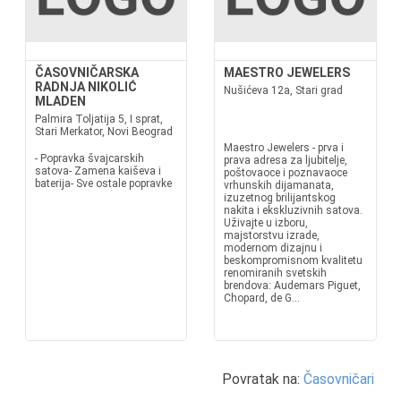
ČASOVNIČARSKA
MAESTRO JEWELERS
RADNJA NIKOLIĆ
Nušićeva 12a, Stari grad
MLADEN
Palmira Toljatija 5, I sprat,
Stari Merkator, Novi Beograd
Maestro Jewelers - prva i
- Popravka švajcarskih
prava adresa za ljubitelje,
satova- Zamena kaiševa i
poštovaoce i poznavaoce
baterija- Sve ostale popravke
vrhunskih dijamanata,
izuzetnog brilijantskog
nakita i ekskluzivnih satova.
Uživajte u izboru,
majstorstvu izrade,
modernom dizajnu i
beskompromisnom kvalitetu
renomiranih svetskih
brendova: Audemars Piguet,
Chopard, de G...
Povratak na:
Časovničari