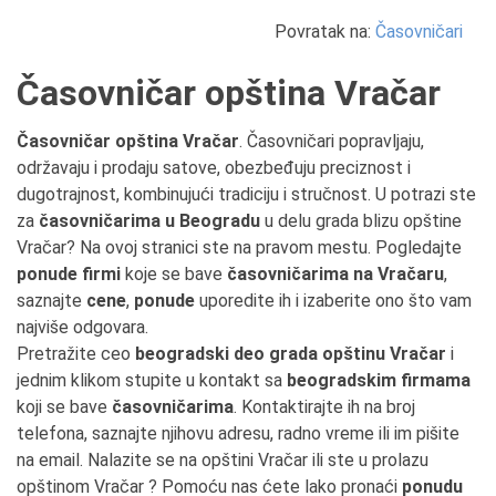
Povratak na:
Časovničari
Časovničar opština Vračar
Časovničar opština Vračar
. Časovničari popravljaju,
održavaju i prodaju satove, obezbeđuju preciznost i
dugotrajnost, kombinujući tradiciju i stručnost. U potrazi ste
za
časovničarima u Beogradu
u delu grada blizu opštine
Vračar? Na ovoj stranici ste na pravom mestu. Pogledajte
ponude firmi
koje se bave
časovničarima na Vračaru
,
saznajte
cene
,
ponude
uporedite ih i izaberite ono što vam
najviše odgovara.
Pretražite ceo
beogradski deo grada opštinu Vračar
i
jednim klikom stupite u kontakt sa
beogradskim firmama
koji se bave
časovničarima
. Kontaktirajte ih na broj
telefona, saznajte njihovu adresu, radno vreme ili im pišite
na email. Nalazite se na opštini Vračar ili ste u prolazu
opštinom Vračar ? Pomoću nas ćete lako pronaći
ponudu