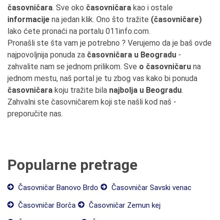
časovničara
. Sve oko
časovničara
kao i ostale
informacije
na jedan klik. Ono što tražite
(časovničare)
lako ćete pronaći na portalu 011info.com.
Pronašli ste šta vam je potrebno ? Verujemo da je baš ovde
najpovoljnija ponuda za
časovničara u Beogradu
-
zahvalite nam se jednom prilikom. Sve
o časovničaru
na
jednom mestu, naš portal je tu zbog vas kako bi ponuda
časovničara
koju tražite bila
najbolja u Beogradu
.
Zahvalni ste časovničarem koji ste našli kod naš -
preporučite nas.
Popularne pretrage
Časovničar Banovo Brdo
Časovničar Savski venac
Časovničar Borča
Časovničar Zemun kej