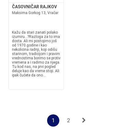
ČASOVNIČAR RAJKOV
Maksima Gorkog 13, Vračar
Kažu da stari zanati polako
izumiru...?Razloga za to ima
dosta. Ali mi postojimo još
od 1970.godine i kao
nekolicina radnji, koji odišu
starinom, tradicijom i pravim
vrednostima borimo se protiv
vremena a i radimo za njega.
Tu kod nas, na prvi pogled
deluje kao da vreme stoji. Ali
ipak čućete da ono...
1
2