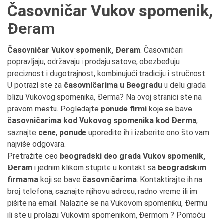
Časovničar Vukov spomenik,
Đeram
Časovničar Vukov spomenik, Đeram
. Časovničari
popravljaju, održavaju i prodaju satove, obezbeđuju
preciznost i dugotrajnost, kombinujući tradiciju i stručnost.
U potrazi ste za
časovničarima u Beogradu
u delu grada
blizu Vukovog spomenika, Đerma? Na ovoj stranici ste na
pravom mestu. Pogledajte
ponude firmi
koje se bave
časovničarima kod Vukovog spomenika kod Đerma
,
saznajte
cene
,
ponude
uporedite ih i izaberite ono što vam
najviše odgovara.
Pretražite ceo
beogradski deo grada Vukov spomenik,
Đeram
i jednim klikom stupite u kontakt sa
beogradskim
firmama
koji se bave
časovničarima
. Kontaktirajte ih na
broj telefona, saznajte njihovu adresu, radno vreme ili im
pišite na email. Nalazite se na Vukovom spomeniku, Đermu
ili ste u prolazu Vukovim spomenikom, Đermom ? Pomoću