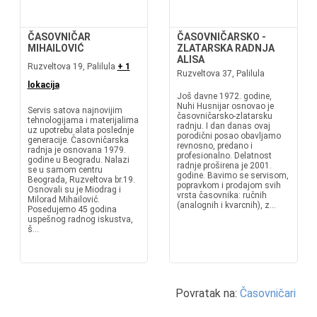
ČASOVNIČAR
ČASOVNIČARSKO -
MIHAILOVIĆ
ZLATARSKA RADNJA
ALISA
Ruzveltova 19, Palilula
+ 1
Ruzveltova 37, Palilula
lokacija
Još davne 1972. godine,
Nuhi Husnijar osnovao je
Servis satova najnovijim
časovničarsko-zlatarsku
tehnologijama i materijalima
radnju. I dan danas ovaj
uz upotrebu alata poslednje
porodični posao obavljamo
generacije. Časovničarska
revnosno, predano i
radnja je osnovana 1979.
profesionalno. Delatnost
godine u Beogradu. Nalazi
radnje proširena je 2001.
se u samom centru
godine. Bavimo se servisom,
Beograda, Ruzveltova br.19.
popravkom i prodajom svih
Osnovali su je Miodrag i
vrsta časovnika: ručnih
Milorad Mihailović.
(analognih i kvarcnih), z...
Posedujemo 45 godina
uspešnog radnog iskustva,
š...
Povratak na:
Časovničari