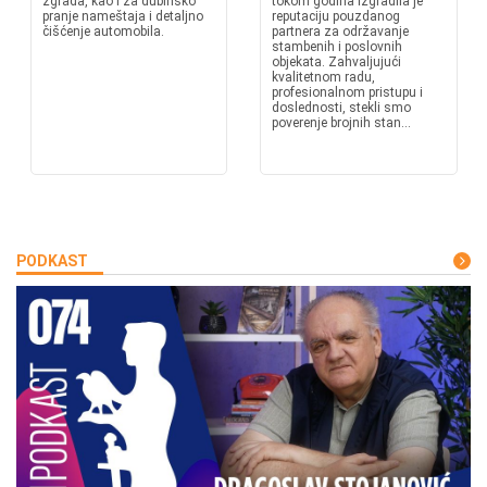
zgrada, kao i za dubinsko
tokom godina izgradila je
pranje nameštaja i detaljno
reputaciju pouzdanog
čišćenje automobila.
partnera za održavanje
stambenih i poslovnih
objekata. Zahvaljujući
kvalitetnom radu,
profesionalnom pristupu i
doslednosti, stekli smo
poverenje brojnih stan...
PODKAST