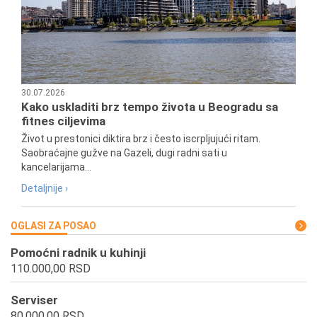
30.07.2026
Kako uskladiti brz tempo života u Beogradu sa
fitnes ciljevima
Život u prestonici diktira brz i često iscrpljujući ritam.
Saobraćajne gužve na Gazeli, dugi radni sati u
kancelarijama...
Detaljnije ›
OGLASI ZA POSAO
Pomoćni radnik u kuhinji
110.000,00 RSD
Serviser
80.000,00 RSD