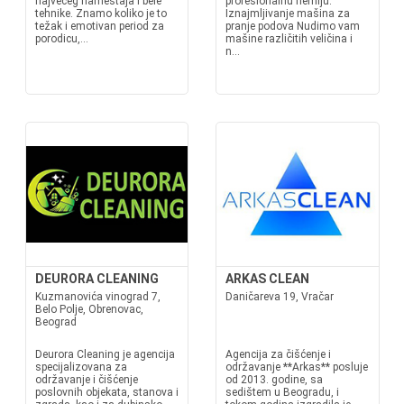
najvećeg nameštaja i bele
profesionalnu hemiju.
tehnike. Znamo koliko je to
Iznajmljivanje mašina za
težak i emotivan period za
pranje podova Nudimo vam
porodicu,...
mašine različitih veličina i
n...
DEURORA CLEANING
ARKAS CLEAN
Kuzmanovića vinograd 7,
Daničareva 19, Vračar
Belo Polje, Obrenovac,
Beograd
Deurora Cleaning je agencija
Agencija za čišćenje i
specijalizovana za
održavanje **Arkas** posluje
održavanje i čišćenje
od 2013. godine, sa
poslovnih objekata, stanova i
sedištem u Beogradu, i