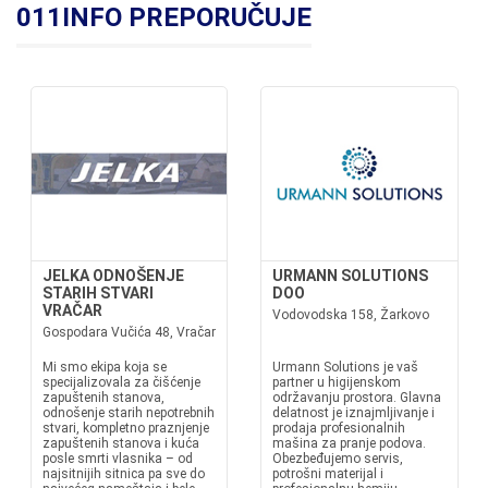
011INFO PREPORUČUJE
JELKA ODNOŠENJE
URMANN SOLUTIONS
STARIH STVARI
DOO
VRAČAR
Vodovodska 158, Žarkovo
Gospodara Vučića 48, Vračar
Mi smo ekipa koja se
Urmann Solutions je vaš
specijalizovala za čišćenje
partner u higijenskom
zapuštenih stanova,
održavanju prostora. Glavna
odnošenje starih nepotrebnih
delatnost je iznajmljivanje i
stvari, kompletno praznjenje
prodaja profesionalnih
zapuštenih stanova i kuća
mašina za pranje podova.
posle smrti vlasnika – od
Obezbeđujemo servis,
najsitnijih sitnica pa sve do
potrošni materijal i