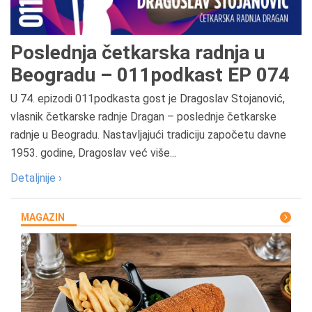
Poslednja četkarska radnja u
Beogradu – 011podkast EP 074
U 74. epizodi 011podkasta gost je Dragoslav Stojanović,
vlasnik četkarske radnje Dragan – poslednje četkarske
radnje u Beogradu. Nastavljajući tradiciju započetu davne
1953. godine, Dragoslav već više...
Detaljnije ›
MAGAZIN