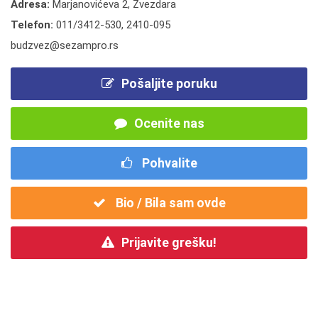
Adresa:
Marjanovićeva 2, Zvezdara
Telefon:
011/3412-530
,
2410-095
budzvez@sezampro.rs
Pošaljite poruku
Ocenite nas
Pohvalite
Bio / Bila sam ovde
Prijavite grešku!