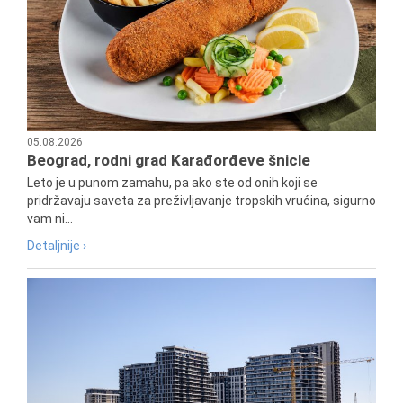
05.08.2026
Beograd, rodni grad Karađorđeve šnicle
Leto je u punom zamahu, pa ako ste od onih koji se
pridržavaju saveta za preživljavanje tropskih vrućina, sigurno
vam ni...
Detaljnije ›