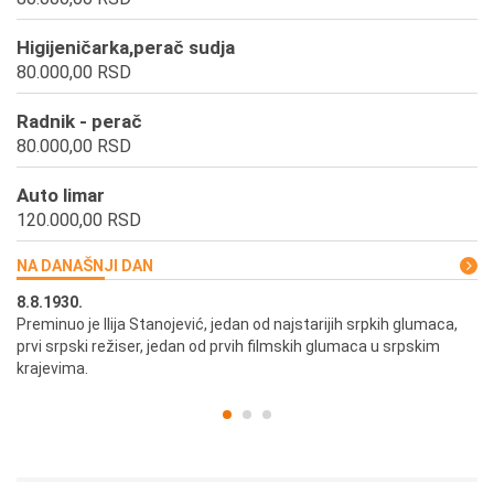
Higijeničarka,perač sudja
80.000,00 RSD
Radnik - perač
80.000,00 RSD
Auto limar
120.000,00 RSD
NA DANAŠNJI DAN
8.8.1930.
8.
Preminuo je Ilija Stanojević, jedan od najstarijih srpkih glumaca,
U 
prvi srpski režiser, jedan od prvih filmskih glumaca u srpskim
krajevima.