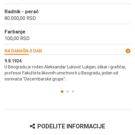
Radnik - perač
80.000,00 RSD
Farbanje
100,00 RSD
NA DANAŠNJI DAN
9.8.1924.
9.
U Beogradu je rođen Aleksandar Luković Lukijan, slikar i grafičar,
Pr
profesor Fakulteta likovnih umetnosti u Beogradu, jedan od
a,
osnivača "Decembarske grupe".
PODELITE INFORMACIJE