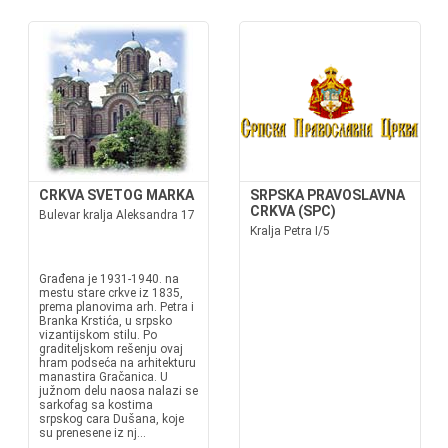
CRKVA SVETOG MARKA
SRPSKA PRAVOSLAVNA
CRKVA (SPC)
Bulevar kralja Aleksandra 17
Kralja Petra I/5
Građena je 1931-1940. na
mestu stare crkve iz 1835,
prema planovima arh. Petra i
Branka Krstića, u srpsko
vizantijskom stilu. Po
graditeljskom rešenju ovaj
hram podseća na arhitekturu
manastira Gračanica. U
južnom delu naosa nalazi se
sarkofag sa kostima
srpskog cara Dušana, koje
su prenesene iz nj...