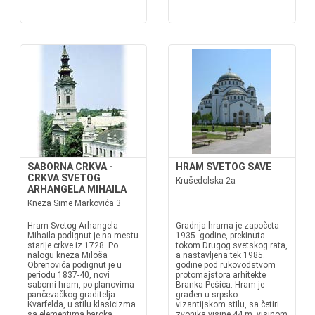
SABORNA CRKVA -
HRAM SVETOG SAVE
CRKVA SVETOG
Krušedolska 2a
ARHANGELA MIHAILA
Kneza Sime Markovića 3
Hram Svetog Arhangela
Gradnja hrama je započeta
Mihaila podignut je na mestu
1935. godine, prekinuta
starije crkve iz 1728. Po
tokom Drugog svetskog rata,
nalogu kneza Miloša
a nastavljena tek 1985.
Obrenovića podignut je u
godine pod rukovodstvom
periodu 1837-40, novi
protomajstora arhitekte
saborni hram, po planovima
Branka Pešića. Hram je
pančevačkog graditelja
građen u srpsko-
Kvarfelda, u stilu klasicizma
vizantijskom stilu, sa četiri
sa elementima baroka.
zvonika visine 44 m, visinom