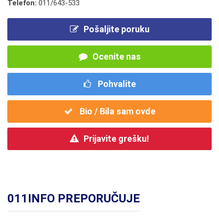
Telefon:
011/643-533
Pošaljite poruku
Ocenite nas
Pohvalite
Bio / Bila sam ovde
Prijavite grešku!
011INFO PREPORUČUJE