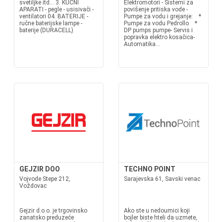
svetiljke itd... 3. KUĆNI
Elektromotori - Sistemi za
APARATI - pegle - usisivači -
povišenje pritiska vode -
ventilatori 04. BATERIJE -
Pumpe za vodu i grejanje: *
ručne baterijske lampe -
Pumpe za vodu Pedrollo *
baterije (DURACELL)
DP pumps pumpe- Servis i
popravka elektro kosačica-
Automatika...
GEJZIR DOO
TECHNO POINT
Vojvode Stepe 212,
Sarajevska 61, Savski venac
Voždovac
Gejzir d.o.o. je trgovinsko
Ako ste u nedoumici koji
zanatsko preduzeće
bojler biste hteli da uzmete,