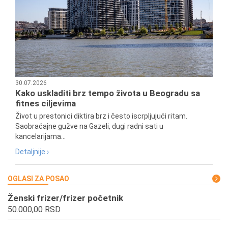
30.07.2026
Kako uskladiti brz tempo života u Beogradu sa
fitnes ciljevima
Život u prestonici diktira brz i često iscrpljujući ritam.
Saobraćajne gužve na Gazeli, dugi radni sati u
kancelarijama...
Detaljnije ›
OGLASI ZA POSAO
Ženski frizer/frizer početnik
50.000,00 RSD