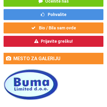
Ocenite nas
Pohvalite
Bio / Bila sam ovde
Prijavite grešku!
MESTO ZA GALERIJU