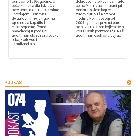
osnovano 1995. godine. U
dobrodošli ste kod nas i rado
početku se bavila isključivo
ćemo Vam izaći u susret pri
servisom, a od 1999. godine
odabiru bojlera koji će
i prodajom. Osnovna
zadovoljiti Vaše potrebe.
delatnost firme je trgovina
Techno Point postoji od
opreme za kupatilo i
2005. godine i prvenstveno
elektroopreme. Pored
se bavi prodajom bojlera svih
navedenog u prodajni
vrsta i svih proizvođača. Naš
asortiman ulaze i šrafovska
asortiman obuhvata bojler...
roba, vodovod i
kanalizacija,b...
PODKAST