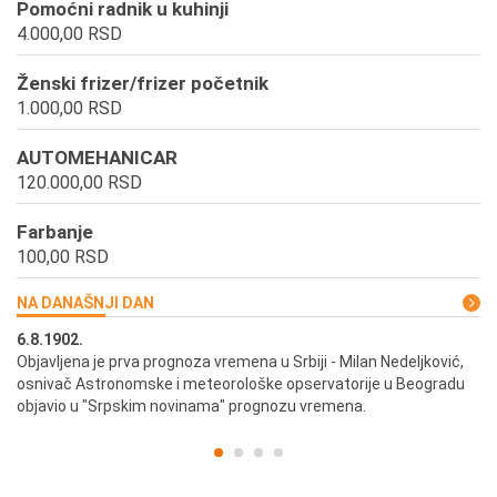
Pomoćni radnik u kuhinji
4.000,00 RSD
Ženski frizer/frizer početnik
1.000,00 RSD
AUTOMEHANICAR
120.000,00 RSD
Farbanje
100,00 RSD
NA DANAŠNJI DAN
6.8.1902.
6.
ik
Objavljena je prva prognoza vremena u Srbiji - Milan Nedeljković,
Od
osnivač Astronomske i meteorološke opservatorije u Beogradu
Be
objavio u "Srpskim novinama" prognozu vremena.