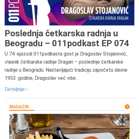
Poslednja četkarska radnja u
Beogradu – 011podkast EP 074
U 74. epizodi 011podkasta gost je Dragoslav Stojanović,
vlasnik četkarske radnje Dragan – poslednje četkarske
radnje u Beogradu. Nastavljajući tradiciju započetu davne
1953. godine, Dragoslav već više...
Detaljnije ›
MAGAZIN