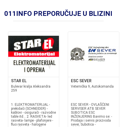
011INFO PREPORUČUJE U BLIZINI
STAR EL
ESC SEVER
Bulevar kralja Aleksandra
Veternička 9, Autokomanda
259
1. ELEKTROMATERIJAL -
ESC SEVER - OVLAŠĆENI
prekidači (SCHNEIDER) -
SERVISER ATB SEVER
kablovi - osigurači - razvodne
SUBOTICA ESC
table itd... 2. RASVETA- led
INŽENJERING Bavimo se: -
rasveta- lampe - plafonjere -
Prodaja i servis proizvoda
fluo rasveta - halogene
sever, Subotica -