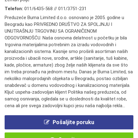
Telefon:
011/6435-568 // 011/3751-231
Preduzeće Buma Limited d.o.o. osnovano je 2005. godine u
Beogradu kao PRIVREDNO DRUŠTVO ZA SPOLJNJU I
UNUTRAŠNJU TRGOVINU SA OGRANIČENOM
ODGOVORNOŠĆU. Naša osnovna delatnost u početku je bila
trgovina materijalima potrebnim za izradu vodovodnih i
kanalizacionih sistema. Kasnije smo proširili asortiman naših
proizvoda i ubacili nove, srodne, artikle (sanitarije, tuš kabine,
kade, pločice, armature) zbog želje naših klijenata da sve što
im treba pronađu na jednom mestu. Danas je Buma Limited, sa
nekoliko maloprodajnih objekata u Beogradu, postao ozbiljan
snabdevač u domenu vodovodnog i kanalizacionog materijala.
Ključ uspeha-zadovoljan klijent Politika našeg preduzeća, od
samog osnivanja, ogledala se u doslednosti da kvalitet robe,
cena ali pre svega zadovoljni kupci jesu naša najbolja rekla...
Pošaljite poruku