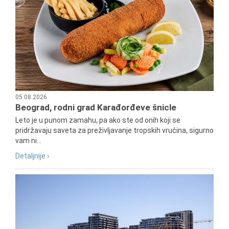
05.08.2026
Beograd, rodni grad Karađorđeve šnicle
Leto je u punom zamahu, pa ako ste od onih koji se
pridržavaju saveta za preživljavanje tropskih vrućina, sigurno
vam ni...
Detaljnije ›