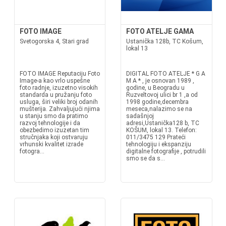
FOTO IMAGE
FOTO ATELJE GAMA
Svetogorska 4, Stari grad
Ustanička 128b, TC Košum,
lokal 13
FOTO IMAGE Reputaciju Foto
DIGITAL FOTO ATELJE * G A
Image-a kao vrlo uspešne
M A * , je osnovan 1989 ,
foto radnje, izuzetno visokih
godine, u Beogradu u
standarda u pružanju foto
Ruzveltovoj ulici br 1 ,a od
usluga, širi veliki broj odanih
1998 godine,decembra
mušterija. Zahvaljujući njima
meseca,nalazimo se na
u stanju smo da pratimo
sadašnjoj
razvoj tehnologije i da
adresi,Ustanička128 b, TC
obezbedimo izuzetan tim
KOŠUM, lokal 13. Telefon:
stručnjaka koji ostvaruju
011/3475 129 Prateći
vrhunski kvalitet izrade
tehnologiju i ekspanziju
fotogra...
digitalne fotografije , potrudili
smo se da s...