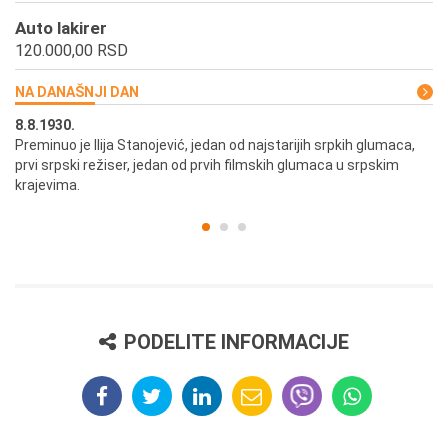
Auto lakirer
120.000,00 RSD
NA DANAŠNJI DAN
8.8.1930.
8.
Preminuo je Ilija Stanojević, jedan od najstarijih srpkih glumaca,
U 
prvi srpski režiser, jedan od prvih filmskih glumaca u srpskim
krajevima.
PODELITE INFORMACIJE