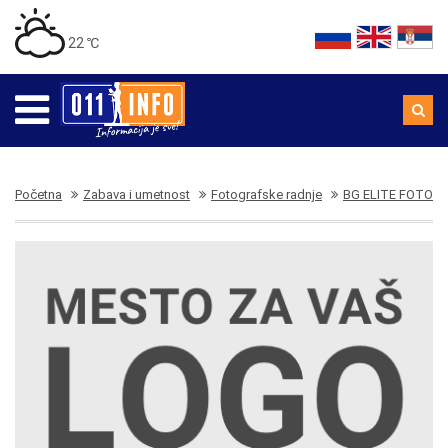
22 ℃
Početna
Zabava i umetnost
Fotografske radnje
BG ELITE FOTO