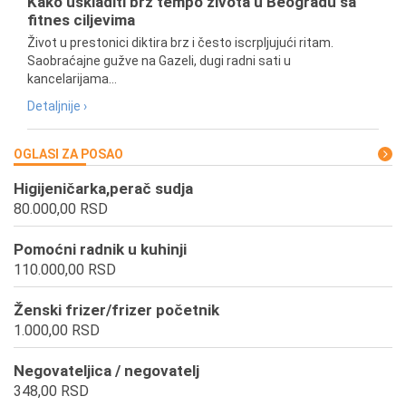
Kako uskladiti brz tempo života u Beogradu sa
fitnes ciljevima
Život u prestonici diktira brz i često iscrpljujući ritam.
Saobraćajne gužve na Gazeli, dugi radni sati u
kancelarijama...
Detaljnije ›
OGLASI ZA POSAO
Higijeničarka,perač sudja
80.000,00 RSD
Pomoćni radnik u kuhinji
110.000,00 RSD
Ženski frizer/frizer početnik
1.000,00 RSD
Negovateljica / negovatelj
348,00 RSD