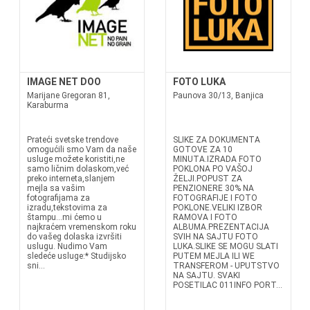
IMAGE NET DOO
FOTO LUKA
Marijane Gregoran 81,
Paunova 30/13, Banjica
Karaburma
Prateći svetske trendove
SLIKE ZA DOKUMENTA
omogućili smo Vam da naše
GOTOVE ZA 10
usluge možete koristiti,ne
MINUTA.IZRADA FOTO
samo ličnim dolaskom,već
POKLONA PO VAŠOJ
preko interneta,slanjem
ŽELJI.POPUST ZA
mejla sa vašim
PENZIONERE 30% NA
fotografijama za
FOTOGRAFIJE I FOTO
izradu,tekstovima za
POKLONE.VELIKI IZBOR
štampu...mi ćemo u
RAMOVA I FOTO
najkraćem vremenskom roku
ALBUMA.PREZENTACIJA
do vašeg dolaska izvršiti
SVIH NA SAJTU FOTO
uslugu. Nudimo Vam
LUKA.SLIKE SE MOGU SLATI
sledeće usluge:* Studijsko
PUTEM MEJLA ILI WE
sni...
TRANSFEROM - UPUTSTVO
NA SAJTU. SVAKI
POSETILAC 011INFO PORT...