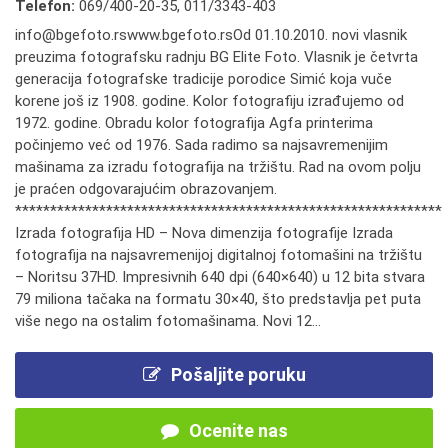
Telefon:
069/400-20-35
,
011/3343-403
info@bgefoto.rswww.bgefoto.rsOd 01.10.2010. novi vlasnik
preuzima fotografsku radnju BG Elite Foto. Vlasnik je četvrta
generacija fotografske tradicije porodice Simić koja vuče
korene još iz 1908. godine. Kolor fotografiju izrađujemo od
1972. godine. Obradu kolor fotografija Agfa printerima
počinjemo već od 1976. Sada radimo sa najsavremenijim
mašinama za izradu fotografija na tržištu. Rad na ovom polju
je praćen odgovarajućim obrazovanjem.
*************************************************************
Izrada fotografija HD – Nova dimenzija fotografije Izrada
fotografija na najsavremenijoj digitalnoj fotomašini na tržištu
– Noritsu 37HD. Impresivnih 640 dpi (640×640) u 12 bita stvara
79 miliona tačaka na formatu 30×40, što predstavlja pet puta
više nego na ostalim fotomašinama. Novi 12...
Pošaljite poruku
Ocenite nas