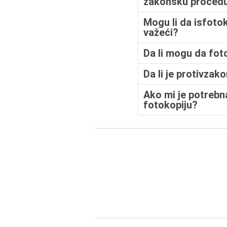
zakonsku proced
Mogu li da isfoto
važeći?
Da li mogu da fot
Da li je protivzak
Ako mi je potrebna
fotokopiju?