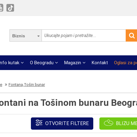
Biznis
Info kutak
O Beogradu
Magazin
Kontakt
Oglasi za 
ce
Fontana,Tošin bunar
Fontani na Tošinom bunaru Beogr
OTVORITE FILTERE
BLIZU M