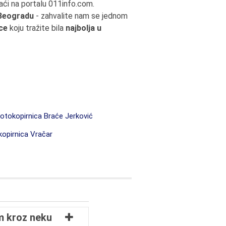
ći na portalu 011info.com.
 Beogradu
- zahvalite nam se jednom
ce
koju tražite bila
najbolja u
otokopirnica Braće Jerković
opirnica Vračar
m kroz neku