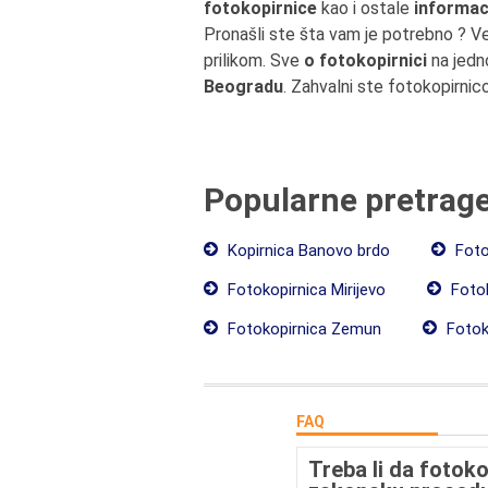
fotokopirnice
kao i ostale
informac
Pronašli ste šta vam je potrebno ? V
prilikom. Sve
o fotokopirnici
na jedn
Beogradu
. Zahvalni ste fotokopirnic
Popularne pretrag
Kopirnica Banovo brdo
Foto
Fotokopirnica Mirijevo
Fotok
Fotokopirnica Zemun
Fotoko
FAQ
Treba li da fotok