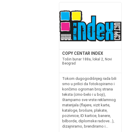
COPY CENTAR INDEX
Tošin bunar 188a, lokal 2, Novi
Beograd
Tokom dugogodišnjeg rada bili
smo u prilici da fotokopiramo i
koričimo ogroman broj strana
teksta (crno-belo i u boji),
štampamo sve vrste reklamnog
materijala (flajere, vizit karte,
kataloge, brošure, plakate,
pozivnice, ID kartice, banere,
bilborde, diplomske radove...),
dizajniramo, brendiramo i...