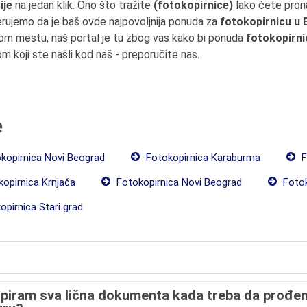
ije
na jedan klik. Ono što tražite
(fotokopirnice)
lako ćete prona
erujemo da je baš ovde najpovoljnija ponuda za
fotokopirnicu u
om mestu, naš portal je tu zbog vas kako bi ponuda
fotokopirni
om koji ste našli kod naš - preporučite nas.
e
kopirnica Novi Beograd
Fotokopirnica Karaburma
F
opirnica Krnjača
Fotokopirnica Novi Beograd
Fotok
pirnica Stari grad
opiram sva lična dokumenta kada treba da prođe