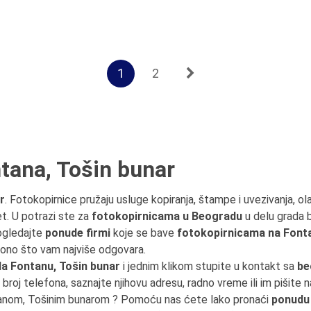
1
2
tana, Tošin bunar
r
. Fotokopirnice pružaju usluge kopiranja, štampe i uvezivanja, o
et. U potrazi ste za
fotokopirnicama u Beogradu
u delu grada 
ogledajte
ponude firmi
koje se bave
fotokopirnicama na Font
e ono što vam najviše odgovara.
a Fontanu, Tošin bunar
i jednim klikom stupite u kontakt sa
be
a broj telefona, saznajte njihovu adresu, radno vreme ili im pišite 
ntanom, Tošinim bunarom ? Pomoću nas ćete lako pronaći
ponudu