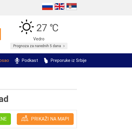
27 ℃
Vedro
Prognoza za narednih 5 dana
posao
Podkast
Preporuke iz Srbije
ad
ENE
PRIKAŽI NA MAPI