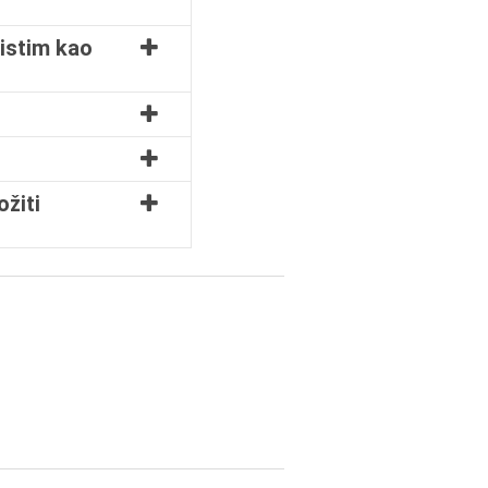
ristim kao
ožiti