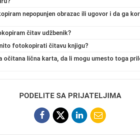
uru?
kopiram nepopunjen obrazac ili ugovor i da ga ko
okopiram čitav udžbenik?
onito fotokopirati čitavu knjigu?
 očitana lična karta, da li mogu umesto toga pril
PODELITE SA PRIJATELJIMA