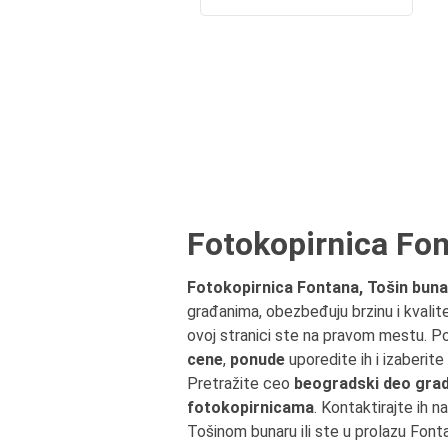
Fotokopirnica Fon
Fotokopirnica Fontana, Tošin buna
građanima, obezbeđuju brzinu i kvalit
ovoj stranici ste na pravom mestu. P
cene
,
ponude
uporedite ih i izaberit
Pretražite ceo
beogradski deo grad
fotokopirnicama
. Kontaktirajte ih n
Tošinom bunaru ili ste u prolazu Fo