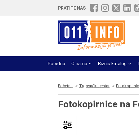
PRATITE NAS
Početna
O nama
Biznis katalog
Početna
Trgovački centar
Fotokopirni
Fotokopirnice na 