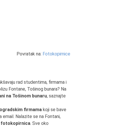
Povratak na:
Fotokopirnice
lakšavaju rad studentima, firmama i
blizu Fontane, Tošinog bunara? Na
ani na Tošinom bunaru
, saznajte
ogradskim firmama
koji se bave
na email. Nalazite se na Fontani,
 fotokopirnica
. Sve oko