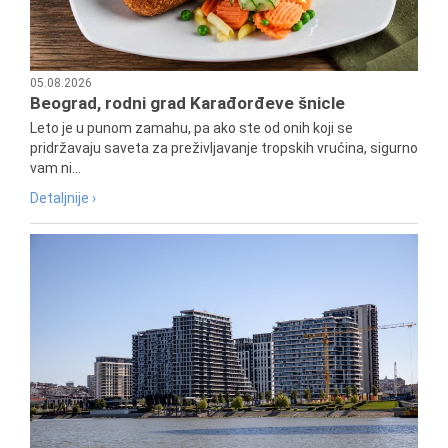
05.08.2026
Beograd, rodni grad Karađorđeve šnicle
Leto je u punom zamahu, pa ako ste od onih koji se
pridržavaju saveta za preživljavanje tropskih vrućina, sigurno
vam ni...
Detaljnije ›