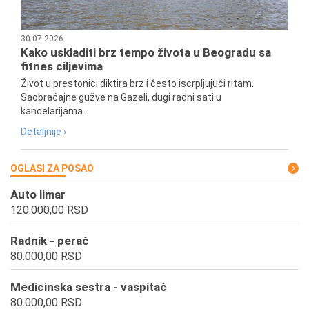
30.07.2026
Kako uskladiti brz tempo života u Beogradu sa
fitnes ciljevima
Život u prestonici diktira brz i često iscrpljujući ritam.
Saobraćajne gužve na Gazeli, dugi radni sati u
kancelarijama...
Detaljnije ›
OGLASI ZA POSAO
Auto limar
120.000,00 RSD
Radnik - perač
80.000,00 RSD
Medicinska sestra - vaspitač
80.000,00 RSD