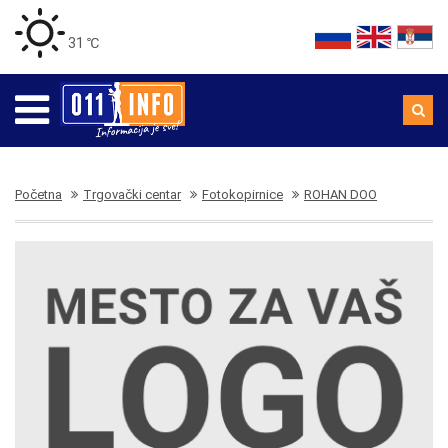
31 ℃
Početna
Trgovački centar
Fotokopirnice
ROHAN DOO