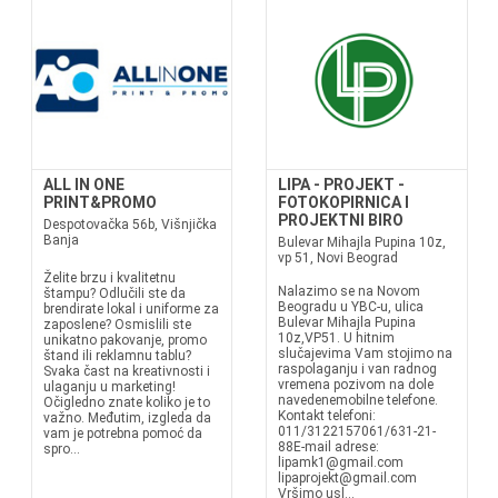
ALL IN ONE
LIPA - PROJEKT -
PRINT&PROMO
FOTOKOPIRNICA I
PROJEKTNI BIRO
Despotovačka 56b, Višnjička
Banja
Bulevar Mihajla Pupina 10z,
vp 51, Novi Beograd
Želite brzu i kvalitetnu
Nalazimo se na Novom
štampu? Odlučili ste da
Beogradu u YBC-u, ulica
brendirate lokal i uniforme za
Bulevar Mihajla Pupina
zaposlene? Osmislili ste
10z,VP51. U hitnim
unikatno pakovanje, promo
slučajevima Vam stojimo na
štand ili reklamnu tablu?
raspolaganju i van radnog
Svaka čast na kreativnosti i
vremena pozivom na dole
ulaganju u marketing!
navedenemobilne telefone.
Očigledno znate koliko je to
Kontakt telefoni:
važno. Međutim, izgleda da
011/3122157061/631-21-
vam je potrebna pomoć da
88E-mail adrese:
spro...
lipamk1@gmail.com
lipaprojekt@gmail.com
Vršimo usl...