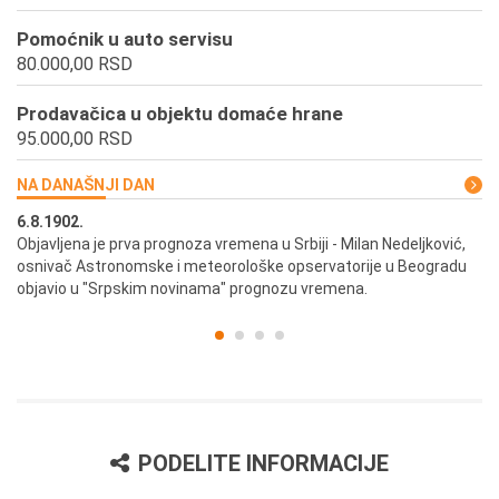
Pomoćnik u auto servisu
80.000,00 RSD
Prodavačica u objektu domaće hrane
95.000,00 RSD
NA DANAŠNJI DAN
6.8.1902.
6.
ik
Objavljena je prva prognoza vremena u Srbiji - Milan Nedeljković,
Od
osnivač Astronomske i meteorološke opservatorije u Beogradu
Be
objavio u "Srpskim novinama" prognozu vremena.
PODELITE INFORMACIJE