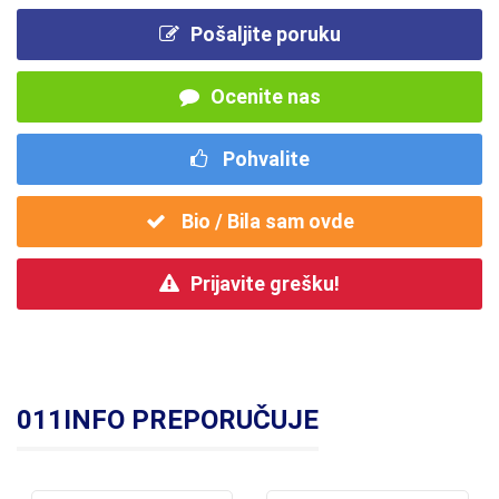
Pošaljite poruku
Ocenite nas
Pohvalite
Bio / Bila sam ovde
Prijavite grešku!
011INFO PREPORUČUJE