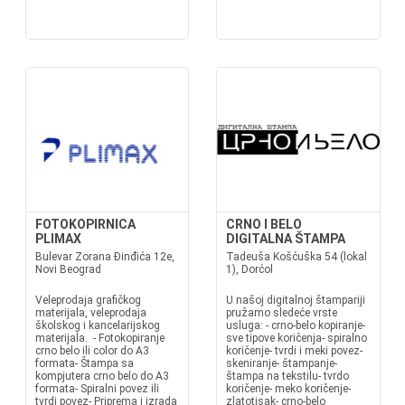
FOTOKOPIRNICA
CRNO I BELO
PLIMAX
DIGITALNA ŠTAMPA
Bulevar Zorana Đinđića 12e,
Tadeuša Košćuška 54 (lokal
Novi Beograd
1), Dorćol
Veleprodaja grafičkog
U našoj digitalnoj štampariji
materijala, veleprodaja
pružamo sledeće vrste
školskog i kancelarijskog
usluga: - crno-belo kopiranje-
materijala. - Fotokopiranje
sve tipove koričenja- spiralno
crno belo ili color do A3
koričenje- tvrdi i meki povez-
formata- Štampa sa
skeniranje- štampanje-
kompjutera crno belo do A3
štampa na tekstilu- tvrdo
formata- Spiralni povez ili
koričenje- meko koričenje-
tvrdi povez- Priprema i izrada
zlatotisak- crno-belo