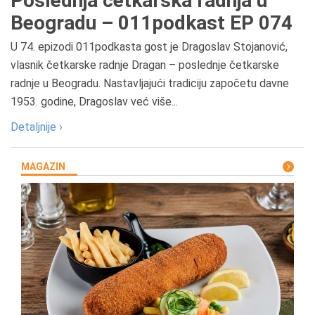
Poslednja četkarska radnja u
Beogradu – 011podkast EP 074
U 74. epizodi 011podkasta gost je Dragoslav Stojanović,
vlasnik četkarske radnje Dragan – poslednje četkarske
radnje u Beogradu. Nastavljajući tradiciju započetu davne
1953. godine, Dragoslav već više...
Detaljnije ›
MAGAZIN