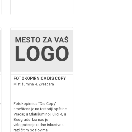
FOTOKOPIRNICA DIS COPY
Mlatišumina 4, Zvezdara
ktor.netDIGITAL
Fotokopirnica "Dis Copy"
smeštena je na teritoriji opštine
Vracar, u Mlatišuminoj ulici 4, u
Beogradu. Iza nas je
višegodisnje radno iskustvo u
različitim poslovima