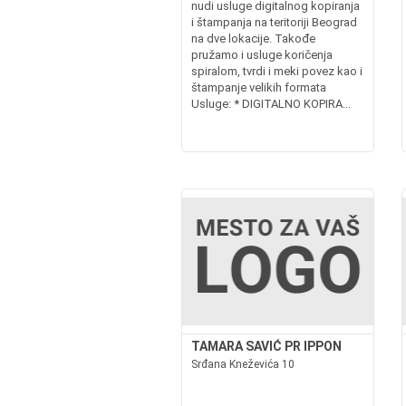
nudi usluge digitalnog kopiranja
i štampanja na teritoriji Beograd
na dve lokacije. Takođe
pružamo i usluge koričenja
spiralom, tvrdi i meki povez kao i
štampanje velikih formata
Usluge: * DIGITALNO KOPIRA...
TAMARA SAVIĆ PR IPPON
Srđana Kneževića 10