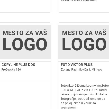
COPYLINE PLUS DOO
FOTO VIKTOR PLUS
Preševska 126
Zorana Radmilovića 1, Mirijevo
fotoviktor2@gmail.comwww.fotovi
FOTO ATELJE * VIKTOR * Prateći
tehnologiju i ekspanziju digitalne
fotografije , potrudili smo se da
se priključimo u korak sa
vremenom.