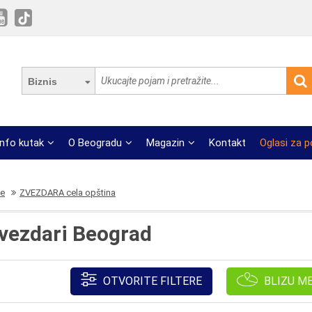
Biznis
Info kutak
O Beogradu
Magazin
Kontakt
Oglasi za 
ce
ZVEZDARA cela opština
Zvezdari Beograd
OTVORITE FILTERE
BLIZU M