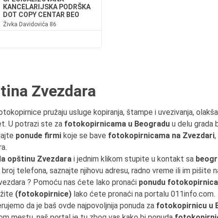
KANCELARIJSKA PODRŠKA
DOT COPY CENTAR BEO
Živka Davidovića 86
tina Zvezdara
Fotokopirnice pružaju usluge kopiranja, štampe i uvezivanja, olakš
et. U potrazi ste za
fotokopirnicama u Beogradu
u delu grada 
dajte
ponude firmi
koje se bave
fotokopirnicama na Zvezdari
,
a.
da opštinu Zvezdara
i jednim klikom stupite u kontakt sa
beogr
a broj telefona, saznajte njihovu adresu, radno vreme ili im pišite 
 Zvezdara ? Pomoću nas ćete lako pronaći
ponudu fotokopirnica
ažite
(fotokopirnice)
lako ćete pronaći na portalu 011info.com.
erujemo da je baš ovde najpovoljnija ponuda za
fotokopirnicu u
om mestu, naš portal je tu zbog vas kako bi ponuda
fotokopirni