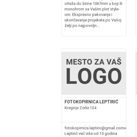
crteža do širine 1067mm u boji ili
monohrom sa Vašim plot style-
om. Ekspresno pakovanje i
ukoričavanje projekata po Vašoj
želji po najpovoljn...
FOTOKOPIRNICA LEPTIRIĆ
Kneginje Zorke 104
fotokopirnica.leptiric@gmail.comwww.ko
Leptirić već više od 15 godina