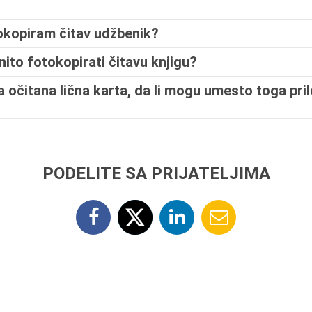
okopiram čitav udžbenik?
onito fotokopirati čitavu knjigu?
 očitana lična karta, da li mogu umesto toga pril
PODELITE SA PRIJATELJIMA