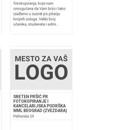
fotokopiranja, koje nam
omogućava da Vam brzo i lako
izađemo u susret po pitanju
brojnih usluga. Veliki broj
učenika, studenata i admi...
SRETEN PRŠIĆ PR
FOTOKOPIRANJE I
KANCELARIJSKA PODRŠKA
MML BEOGRAD (ZVEZDARA)
Pešterska 29