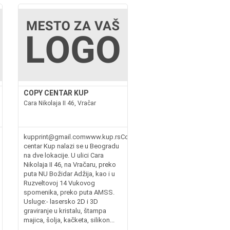
COPY CENTAR KUP
Cara Nikolaja II 46, Vračar
kupprint@gmail.comwww.kup.rsCopy
centar Kup nalazi se u Beogradu
na dve lokacije. U ulici Cara
Nikolaja II 46, na Vračaru, preko
puta NU Božidar Adžija, kao i u
Ruzveltovoj 14 Vukovog
spomenika, preko puta AMSS.
Usluge:- lasersko 2D i 3D
graviranje u kristalu, štampa
majica, šolja, kačketa, silikon...