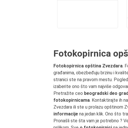
Fotokopirnica opš
Fotokopirnica opština Zvezdara
. 
građanima, obezbeđuju brzinu i kvalit
stranici ste na pravom mestu. Pogle
izaberite ono što vam najviše odgovar
Pretražite ceo
beogradski deo gra
fotokopirnicama
. Kontaktirajte ih n
Zvezdara ili ste u prolazu opštinom
informacije
na jedan klik. Ono što tr
Pronašli ste šta vam je potrebno ? V
prilikom. Sve
o fotokopirnici
na jedn