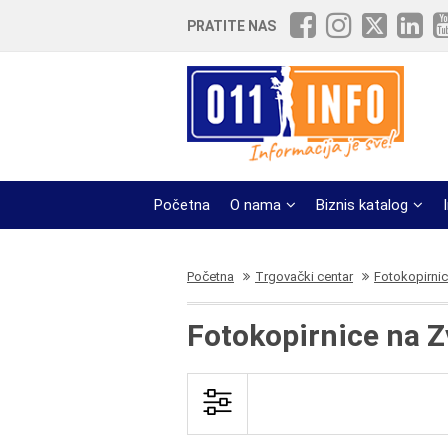
PRATITE NAS
Početna
O nama
Biznis katalog
Početna
Trgovački centar
Fotokopirni
Fotokopirnice na 