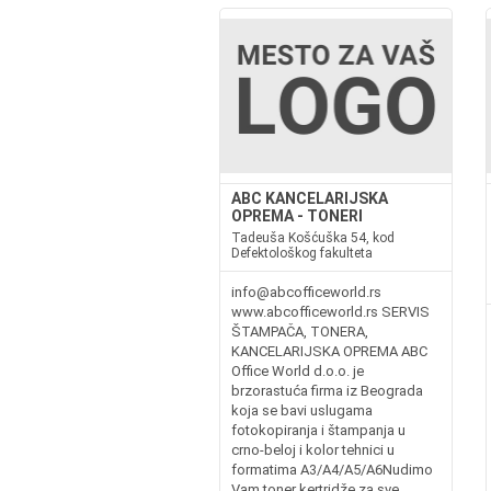
ABC KANCELARIJSKA
OPREMA - TONERI
Tadeuša Košćuška 54, kod
Defektološkog fakulteta
info@abcofficeworld.rs
www.abcofficeworld.rs SERVIS
ŠTAMPAČA, TONERA,
KANCELARIJSKA OPREMA ABC
Office World d.o.o. je
brzorastuća firma iz Beograda
koja se bavi uslugama
fotokopiranja i štampanja u
crno-beloj i kolor tehnici u
formatima A3/A4/A5/A6Nudimo
Vam toner kertridže za sve