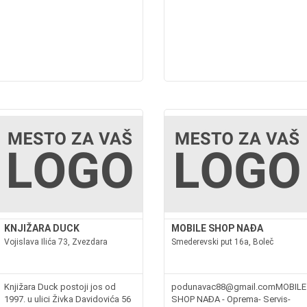
KNJIŽARA DUCK
MOBILE SHOP NAĐA
Vojislava Ilića 73, Zvezdara
Smederevski put 16a, Boleč
piranje.rsFotokopirnica
Knjižara Duck postoji jos od
podunavac88@gmail.comMOBILE
1997. u ulici Živka Davidovića 56
SHOP NAĐA - Oprema- Servis-