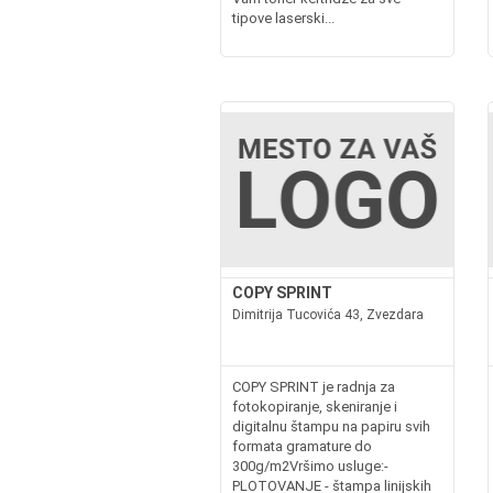
tipove laserski...
COPY SPRINT
Dimitrija Tucovića 43, Zvezdara
COPY SPRINT je radnja za
fotokopiranje, skeniranje i
digitalnu štampu na papiru svih
formata gramature do
300g/m2Vršimo usluge:-
PLOTOVANJE - štampa linijskih