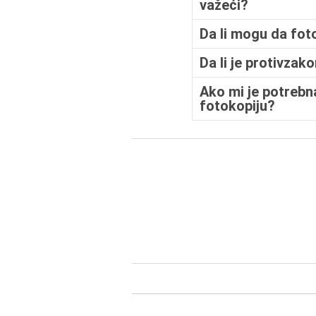
važeći?
Da li mogu da fot
Da li je protivzak
Ako mi je potrebna
fotokopiju?