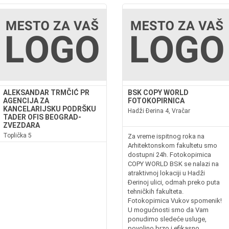
ALEKSANDAR TRMČIĆ PR
BSK COPY WORLD
AGENCIJA ZA
FOTOKOPIRNICA
KANCELARIJSKU PODRŠKU
Hadži Đerina 4, Vračar
TADER OFIS BEOGRAD-
ZVEZDARA
Toplička 5
Za vreme ispitnog roka na
Arhitektonskom fakultetu smo
dostupni 24h. Fotokopirnica
COPY WORLD BSK se nalazi na
atraktivnoj lokaciji u Hadži
Đerinoj ulici, odmah preko puta
tehničkih fakulteta.
Fotokopirnica Vukov spomenik!
U mogućnosti smo da Vam
ponudimo sledeće usluge,
povoljno brzo i efikasno...