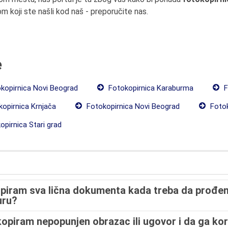
om koji ste našli kod naš - preporučite nas.
e
kopirnica Novi Beograd
Fotokopirnica Karaburma
F
opirnica Krnjača
Fotokopirnica Novi Beograd
Fotok
pirnica Stari grad
opiram sva lična dokumenta kada treba da prođe
uru?
kopiram nepopunjen obrazac ili ugovor i da ga ko