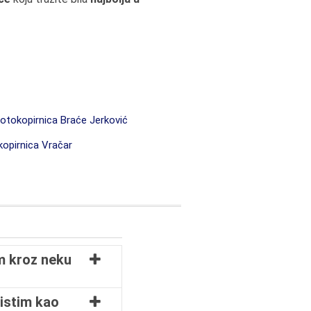
otokopirnica Braće Jerković
opirnica Vračar
m kroz neku
ristim kao