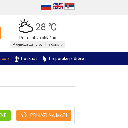
28 ℃
Promenljivo oblačno
Prognoza za narednih 5 dana
posao
Podkast
Preporuke iz Srbije
ENE
PRIKAŽI NA MAPI