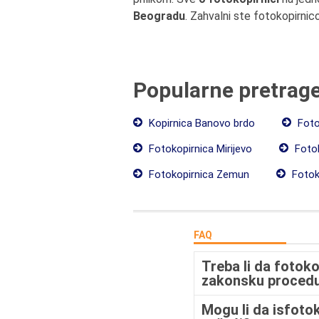
Beogradu
. Zahvalni ste fotokopirnic
Popularne pretrag
Kopirnica Banovo brdo
Foto
Fotokopirnica Mirijevo
Fotok
Fotokopirnica Zemun
Fotoko
FAQ
Treba li da fotok
zakonsku proced
Mogu li da isfoto