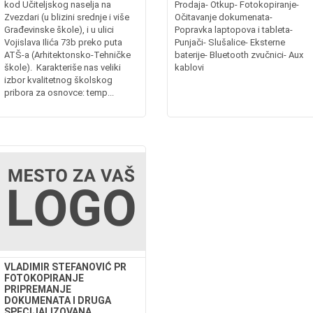
kod Učiteljskog naselja na
Prodaja- Otkup- Fotokopiranje-
Zvezdari (u blizini srednje i više
Očitavanje dokumenata-
Građevinske škole), i u ulici
Popravka laptopova i tableta-
Vojislava Ilića 73b preko puta
Punjači- Slušalice- Eksterne
ATŠ-a (Arhitektonsko-Tehničke
baterije- Bluetooth zvučnici- Aux
škole). Karakteriše nas veliki
kablovi
izbor kvalitetnog školskog
pribora za osnovce: temp...
VLADIMIR STEFANOVIĆ PR
FOTOKOPIRANJE
PRIPREMANJE
DOKUMENATA I DRUGA
SPECIJALIZOVANA