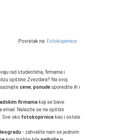
Povratak na:
Fotokopirnice
avaju rad studentima, firmama i
blizu opštine Zvezdara? Na ovoj
 saznajte
cene
,
ponude
uporedite ih i
adskim firmama
koji se bave
na email. Nalazite se na opštini
. Sve oko
fotokopirnice
kao i ostale
 Beogradu
- zahvalite nam se jednom
ce
koju tražite bila
najbolja u