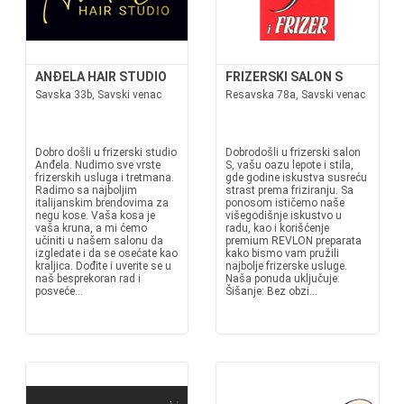
ANĐELA HAIR STUDIO
FRIZERSKI SALON S
Savska 33b, Savski venac
Resavska 78a, Savski venac
Dobro došli u frizerski studio
Dobrodošli u frizerski salon
Anđela. Nudimo sve vrste
S, vašu oazu lepote i stila,
frizerskih usluga i tretmana.
gde godine iskustva susreću
Radimo sa najboljim
strast prema friziranju. Sa
italijanskim brendovima za
ponosom ističemo naše
negu kose. Vaša kosa je
višegodišnje iskustvo u
vaša kruna, a mi ćemo
radu, kao i korišćenje
učiniti u našem salonu da
premium REVLON preparata
izgledate i da se osećate kao
kako bismo vam pružili
kraljica. Dođite i uverite se u
najbolje frizerske usluge.
naš besprekoran rad i
Naša ponuda uključuje:
posveće...
Šišanje: Bez obzi...