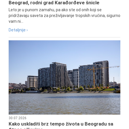
Beograd, rodni grad Karađorđeve šnicle
Leto je u punom zamahu, pa ako ste od onih koji se
pridržavaju saveta za preživljavanje tropskih vrućina, sigurno
vam ni...
Detaljnije ›
30.07.2026
Kako uskladiti brz tempo života u Beogradu sa