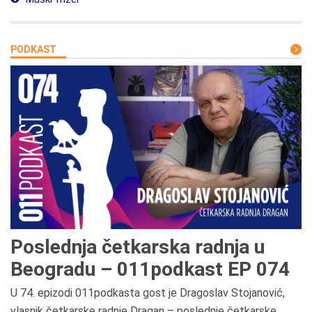
PODKAST
Poslednja četkarska radnja u
Beogradu – 011podkast EP 074
U 74. epizodi 011podkasta gost je Dragoslav Stojanović,
vlasnik četkarske radnje Dragan – poslednje četkarske