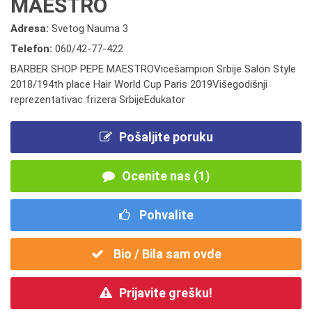
MAESTRO
Adresa:
Svetog Nauma 3
Telefon:
060/42-77-422
BARBER SHOP PEPE MAESTROVicešampion Srbije Salon Style
2018/194th place Hair World Cup Paris 2019Višegodišnji
reprezentativac frizera SrbijeEdukator
Pošaljite poruku
Ocenite nas (1)
Pohvalite
Bio / Bila sam ovde
Prijavite grešku!