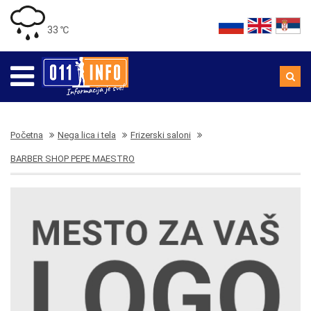
33 ℃
Početna
Nega lica i tela
Frizerski saloni
BARBER SHOP PEPE MAESTRO