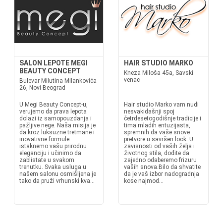
SALON LEPOTE MEGI
HAIR STUDIO MARKO
BEAUTY CONCEPT
Kneza Miloša 45a, Savski
venac
Bulevar Milutina Milankovića
26, Novi Beograd
U Megi Beauty Concept-u,
Hair studio Marko vam nudi
verujemo da prava lepota
nesvakidašnji spoj
dolazi iz samopouzdanja i
četrdesetogodišnje tradicije i
pažljive nege. Naša misija je
tima mladih entuzijasta,
da kroz luksuzne tretmane i
spremnih da vaše snove
inovativne formule
pretvore u savršen look .U
istaknemo vašu prirodnu
zavisnosti od vaših želja i
eleganciju i učinimo da
životnog stila, dođite da
zablistate u svakom
zajedno odaberemo frizuru
trenutku. Svaka usluga u
vaših snova.Bilo da shvatite
našem salonu osmišljena je
da je vaš izbor nadogradnja
tako da pruži vrhunski kva...
kose najmod...