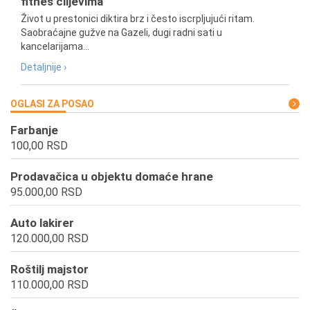
fitnes ciljevima
Život u prestonici diktira brz i često iscrpljujući ritam.
Saobraćajne gužve na Gazeli, dugi radni sati u
kancelarijama...
Detaljnije ›
OGLASI ZA POSAO
Farbanje
100,00 RSD
Prodavačica u objektu domaće hrane
95.000,00 RSD
Auto lakirer
120.000,00 RSD
Roštilj majstor
110.000,00 RSD