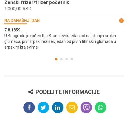
Ženski frizer/frizer početnik
1.000,00 RSD
NA DANAŠNJI DAN
7.8.1859.
7.
U Beogradu je rođen Ilija Stanojević, jedan od najstarijih srpkih
U 
glumaca, prvi srpski režiser, jedan od prvih filmskih glumaca u
re
srpskim krajevima.
PODELITE INFORMACIJE