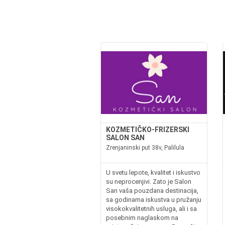
KOZMETIČKO-FRIZERSKI
SALON SAN
Zrenjaninski put 38v, Palilula
U svetu lepote, kvalitet i iskustvo
su neprocenjivi. Zato je Salon
San vaša pouzdana destinacija,
sa godinama iskustva u pružanju
visokokvalitetnih usluga, ali i sa
posebnim naglaskom na