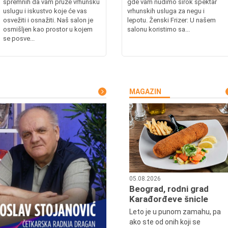
spremnih da vam pruže vrhunsku
gde vam nudimo širok spektar
uslugu i iskustvo koje će vas
vrhunskih usluga za negu i
osvežiti i osnažiti. Naš salon je
lepotu. Ženski Frizer: U našem
osmišljen kao prostor u kojem
salonu koristimo sa...
se posve...
MAGAZIN
05.08.2026
Beograd, rodni grad
Karađorđeve šnicle
Leto je u punom zamahu, pa
ako ste od onih koji se