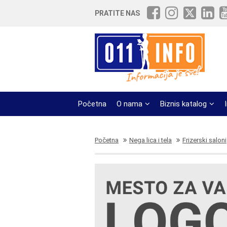
PRATITE NAS
Početna
O nama
Biznis katalog
Početna
Nega lica i tela
Frizerski saloni