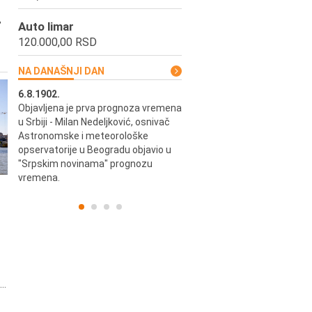
,
Auto limar
120.000,00 RSD
NA DANAŠNJI DAN
6.8.1902.
6.8.2004.
Objavljena je prva prognoza vremena
Odigrana je košarkaška prijat
ik
u Srbiji - Milan Nedeljković, osnivač
utakmica između SCG i SAD 
e.
Astronomske i meteorološke
Beogradskoj Areni.
opservatorije u Beogradu objavio u
"Srpskim novinama" prognozu
vremena.
..