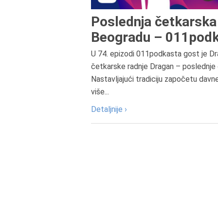
Poslednja četkarska 
Beogradu – 011podk
U 74. epizodi 011podkasta gost je Dr
četkarske radnje Dragan – poslednje 
Nastavljajući tradiciju započetu davn
više...
Detaljnije ›