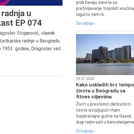
pridržavaju saveta za
preživljavanje tropskih vrućina
radnja u
sigurno vam ni...
ast EP 074
Detaljnije ›
agoslav Stojanović, vlasnik
6.8.2013.
četkarske radnje u Beogradu.
Preminula je Zorka Boljanović,
e 1953. godine, Dragoslav već
vazduhoplovni inženjer, predsedn
Udruženja žena pilota Jugoslavij
30.07.2026
Kako uskladiti brz tempo
života u Beogradu sa
fitnes ciljevima
Život u prestonici diktira brz i
često iscrpljujući ritam.
Saobraćajne gužve na Gazeli,
dugi radni sati u kancelarijama.
Detaljnije ›