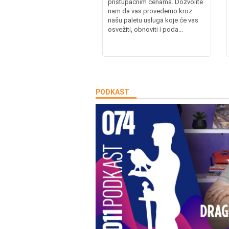
pristupačnim cenama. Dozvolite
nam da vas provedemo kroz
našu paletu usluga koje će vas
osvežiti, obnoviti i poda...
PODKAST