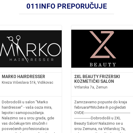
011INFO PREPORUČUJE
MARKO HAIRDRESSER
2XL BEAUTY FRIZERSKI
KOZMETIČKI SALON
Kneza Višeslava 51k, Vidikovac
Vrtlarska 7a, Zemun
Dobrodošli u salon "Marko
Zamrzavamo popuste do kraja
hairdresser" - vaša oaza mira,
februara!!!Možete ih pogledati
lepote i samopouzdanja.
OVDE---------------------------------------
Nalazimo se u srcu grada, gde
--------------Dobrodošli u 2XL
vas dočekuje tim stručnih i
Beauty Salon! Nalazimo se u
posvećenih profesionalaca
srcu Zemuna, na Vrtlarskoj 7a,