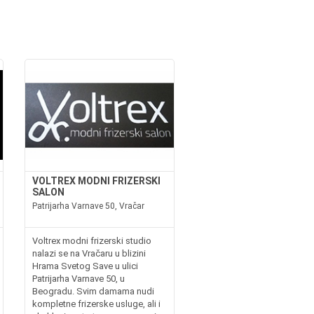
VOLTREX MODNI FRIZERSKI
SALON
Patrijarha Varnave 50, Vračar
Voltrex modni frizerski studio
nalazi se na Vračaru u blizini
Hrama Svetog Save u ulici
Patrijarha Varnave 50, u
Beogradu. Svim damama nudi
kompletne frizerske usluge, ali i