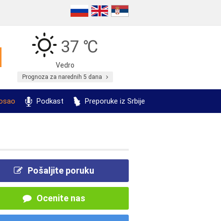
37 ℃
Vedro
Prognoza za narednih 5 dana
posao
Podkast
Preporuke iz Srbije
Pošaljite poruku
Ocenite nas