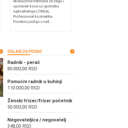
ekskluzivne tretmane za negu i
oporavak kose uz upotrebu
najkvalitetnije L'OREAL
Professional kozmetike.
Posebnu pažnju u naš...
OGLASI ZA POSAO
Radnik - perač
80.000,00 RSD
Pomoćni radnik u kuhinji
110.000,00 RSD
Ženski frizer/frizer početnik
50.000,00 RSD
Negovateljica / negovatelj
348,00 RSD