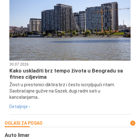
30.07.2026
Kako uskladiti brz tempo života u Beogradu sa
fitnes ciljevima
Život u prestonici diktira brz i često iscrpljujući ritam.
Saobraćajne gužve na Gazeli, dugi radni sati u
kancelarijama...
Detaljnije ›
OGLASI ZA POSAO
Auto limar