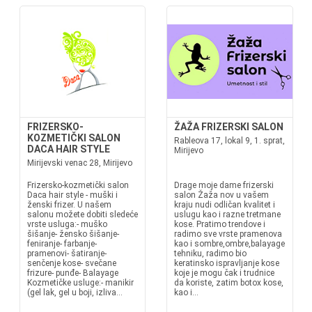
FRIZERSKO-
ŽAŽA FRIZERSKI SALON
KOZMETIČKI SALON
Rableova 17, lokal 9, 1. sprat,
DACA HAIR STYLE
Mirijevo
Mirijevski venac 28, Mirijevo
Frizersko-kozmetički salon
Drage moje dame frizerski
Daca hair style - muški i
salon Žaža nov u vašem
ženski frizer. U našem
kraju nudi odličan kvalitet i
salonu možete dobiti sledeće
uslugu kao i razne tretmane
vrste usluga:- muško
kose. Pratimo trendove i
šišanje- žensko šišanje-
radimo sve vrste pramenova
feniranje- farbanje-
kao i sombre,ombre,balayage
pramenovi- šatiranje-
tehniku, radimo bio
senčenje kose- svečane
keratinsko ispravljanje kose
frizure- punđe- Balayage
koje je mogu čak i trudnice
Kozmetičke usluge:- manikir
da koriste, zatim botox kose,
(gel lak, gel u boji, izliva...
kao i...