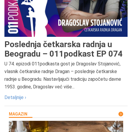
Poslednja četkarska radnja u
Beogradu – 011podkast EP 074
U 74. epizodi 011podkasta gost je Dragoslav Stojanović,
vlasnik četkarske radnje Dragan – poslednje četkarske
radnje u Beogradu. Nastavljajući tradiciju započetu davne
1953. godine, Dragoslav već više...
Detaljnije ›
MAGAZIN