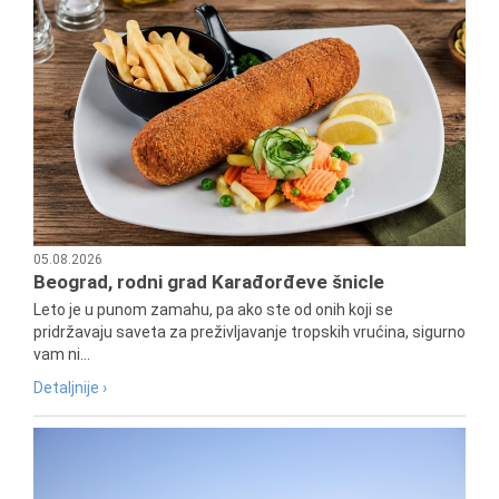
05.08.2026
Beograd, rodni grad Karađorđeve šnicle
Leto je u punom zamahu, pa ako ste od onih koji se
pridržavaju saveta za preživljavanje tropskih vrućina, sigurno
vam ni...
Detaljnije ›