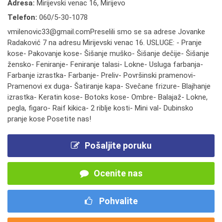
Adresa:
Mirijevski venac 16, Mirijevo
Telefon:
060/5-30-1078
vmilenovic33@gmail.comPreselili smo se sa adrese Jovanke
Radaković 7 na adresu Mirijevski venac 16. USLUGE: - Pranje
kose- Pakovanje kose- Šišanje muško- Šišanje dečije- Šišanje
žensko- Feniranje- Feniranje talasi- Lokne- Usluga farbanja-
Farbanje izrastka- Farbanje- Preliv- Površinski pramenovi-
Pramenovi ex duga- Šatiranje kapa- Svečane frizure- Blajhanje
izrastka- Keratin kose- Botoks kose- Ombre- Balajaž- Lokne,
pegla, figaro- Raif kikica- 2 riblje kosti- Mini val- Dubinsko
pranje kose Posetite nas!
Pošaljite poruku
Ocenite nas
Pohvalite