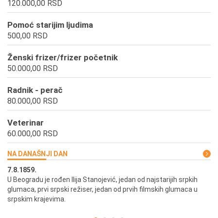
120.000,00 RSD
Pomoć starijim ljudima
500,00 RSD
Ženski frizer/frizer početnik
50.000,00 RSD
Radnik - perač
80.000,00 RSD
Veterinar
60.000,00 RSD
NA DANAŠNJI DAN
7.8.1859.
7.
U Beogradu je rođen Ilija Stanojević, jedan od najstarijih srpkih
U 
glumaca, prvi srpski režiser, jedan od prvih filmskih glumaca u
re
srpskim krajevima.