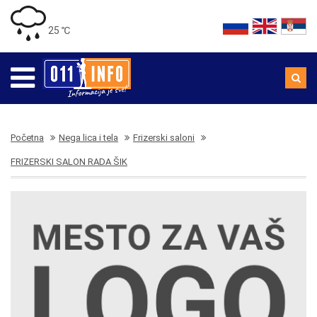
25 ℃
Početna
Nega lica i tela
Frizerski saloni
FRIZERSKI SALON RADA ŠIK