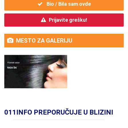
Bio / Bila sam ovde
Prijavite grešku!
MESTO ZA GALERIJU
011INFO PREPORUČUJE U BLIZINI