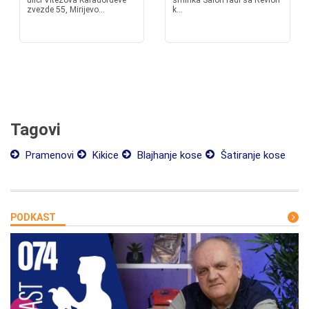
ulici Vitezova Karađorđeve
šminka Salon radi sa Revlon
zvezde 55, Mirijevo...
k...
Tagovi
Pramenovi
Kikice
Blajhanje kose
Šatiranje kose
PODKAST