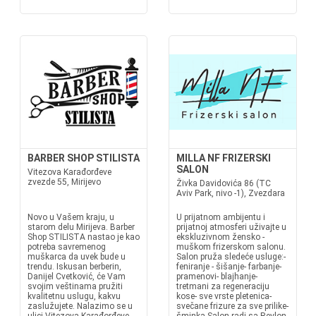
BARBER SHOP STILISTA
MILLA NF FRIZERSKI
SALON
Vitezova Karađorđeve
zvezde 55, Mirijevo
Živka Davidovića 86 (TC
Aviv Park, nivo -1), Zvezdara
Novo u Vašem kraju, u
U prijatnom ambijentu i
starom delu Mirijeva. Barber
prijatnoj atmosferi uživajte u
Shop STILISTA nastao je kao
ekskluzivnom žensko -
potreba savremenog
muškom frizerskom salonu.
muškarca da uvek bude u
Salon pruža sledeće usluge:-
trendu. Iskusan berberin,
feniranje - šišanje- farbanje-
Danijel Cvetković, će Vam
pramenovi- blajhanje-
svojim veštinama pružiti
tretmani za regeneraciju
kvalitetnu uslugu, kakvu
kose- sve vrste pletenica-
zaslužujete. Nalazimo se u
svečane frizure za sve prilike-