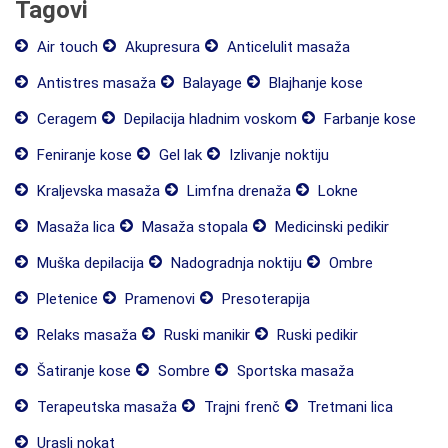
Tagovi
Air touch
Akupresura
Anticelulit masaža
Antistres masaža
Balayage
Blajhanje kose
Ceragem
Depilacija hladnim voskom
Farbanje kose
Feniranje kose
Gel lak
Izlivanje noktiju
Kraljevska masaža
Limfna drenaža
Lokne
Masaža lica
Masaža stopala
Medicinski pedikir
Muška depilacija
Nadogradnja noktiju
Ombre
Pletenice
Pramenovi
Presoterapija
Relaks masaža
Ruski manikir
Ruski pedikir
Šatiranje kose
Sombre
Sportska masaža
Terapeutska masaža
Trajni frenč
Tretmani lica
Urasli nokat