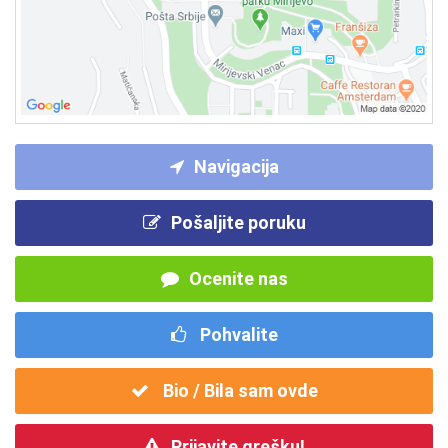
Navigacija
Pošaljite poruku
Ocenite nas
Pohvalite
Bio / Bila sam ovde
Prijavite grešku!