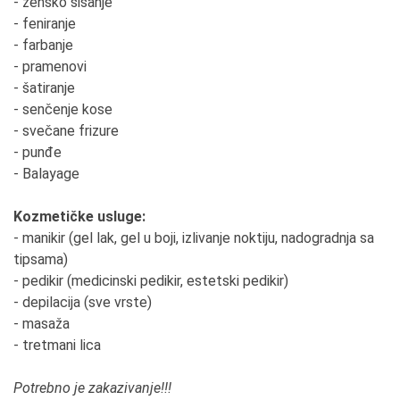
- žensko šišanje
- feniranje
- farbanje
- pramenovi
- šatiranje
- senčenje kose
- svečane frizure
- punđe
- Balayage
Kozmetičke usluge:
- manikir (gel lak, gel u boji, izlivanje noktiju, nadogradnja sa
tipsama)
- pedikir (medicinski pedikir, estetski pedikir)
- depilacija (sve vrste)
- masaža
- tretmani lica
Potrebno je zakazivanje!!!