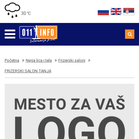
30 ℃
Početna
Nega lica i tela
Frizerski saloni
FRIZERSKI SALON TANJA