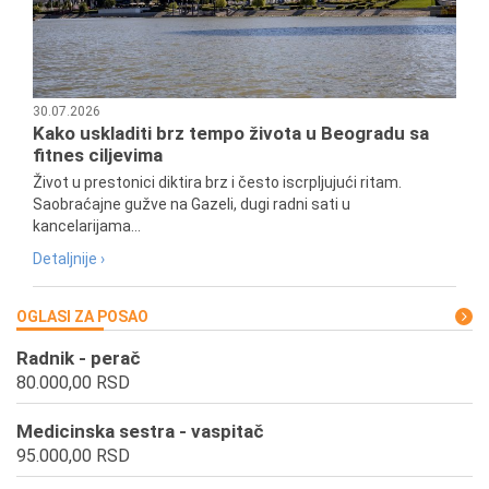
30.07.2026
Kako uskladiti brz tempo života u Beogradu sa
fitnes ciljevima
Život u prestonici diktira brz i često iscrpljujući ritam.
Saobraćajne gužve na Gazeli, dugi radni sati u
kancelarijama...
Detaljnije ›
OGLASI ZA POSAO
Radnik - perač
80.000,00 RSD
Medicinska sestra - vaspitač
95.000,00 RSD