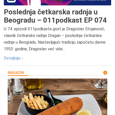
Poslednja četkarska radnja u
Beogradu – 011podkast EP 074
U 74. epizodi 011podkasta gost je Dragoslav Stojanović,
vlasnik četkarske radnje Dragan – poslednje četkarske
radnje u Beogradu. Nastavljajući tradiciju započetu davne
1953. godine, Dragoslav već više...
Detaljnije ›
MAGAZIN