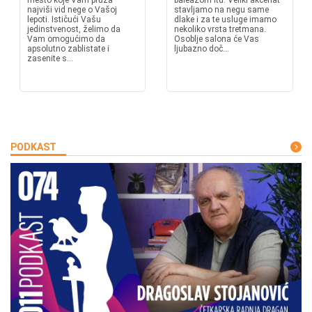
mesto koje Vam pruža
baleažom itd. Veliki akcenat
najviši vid nege o Vašoj
stavljamo na negu same
lepoti. Ističući Vašu
dlake i za te usluge imamo
jedinstvenost, želimo da
nekoliko vrsta tretmana.
Vam omogućimo da
Osoblje salona će Vas
apsolutno zablistate i
ljubazno doč...
zasenite s...
PODKAST