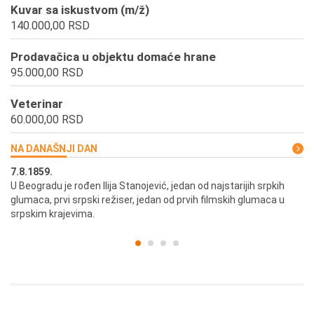
Kuvar sa iskustvom (m/ž)
140.000,00 RSD
Prodavačica u objektu domaće hrane
95.000,00 RSD
Veterinar
60.000,00 RSD
NA DANAŠNJI DAN
7.8.1859.
7.
U Beogradu je rođen Ilija Stanojević, jedan od najstarijih srpkih
U 
glumaca, prvi srpski režiser, jedan od prvih filmskih glumaca u
re
srpskim krajevima.