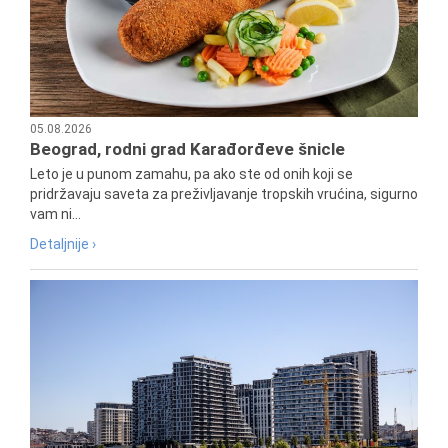
05.08.2026
Beograd, rodni grad Karađorđeve šnicle
Leto je u punom zamahu, pa ako ste od onih koji se
pridržavaju saveta za preživljavanje tropskih vrućina, sigurno
vam ni...
Detaljnije ›