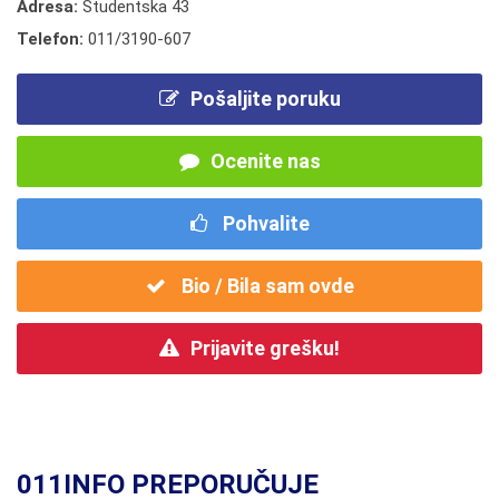
Adresa:
Studentska 43
Telefon:
011/3190-607
Pošaljite poruku
Ocenite nas
Pohvalite
Bio / Bila sam ovde
Prijavite grešku!
011INFO PREPORUČUJE