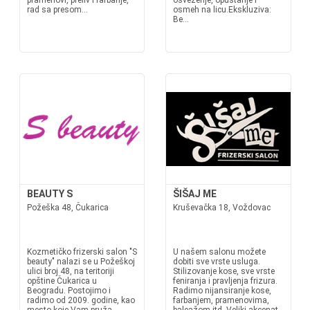
pramenovi, preliv i farbanje,
osveženje, opuštanje i
rad sa presom...
osmeh na licu.Ekskluziva:
Be...
BEAUTY S
ŠIŠAJ ME
Požeška 48, Čukarica
Kruševačka 18, Voždovac
Kozmetičko frizerski salon "S
U našem salonu možete
beauty" nalazi se u Požeškoj
dobiti sve vrste usluga.
ulici broj 48, na teritoriji
Stilizovanje kose, sve vrste
opštine Čukarica u
feniranja i pravljenja frizura.
Beogradu. Postojimo i
Radimo nijansiranje kose,
radimo od 2009. godine, kao
farbanjem, pramenovima,