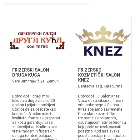
FRIZERSKI SALON
FRIZERSKO
DRUGA KUĆA
KOZMETIČKI SALON
KNEZ
Vere Dimitrijević 21, Zemun
Danteova 11g, Karaburma
Dobro došli dragi moji!
Dobrodošli u Salon Knez!
Iskustvo dugo više od 20
Vaša oaza luksuza, mira i
godina i prijatan ambijent
vrhunske nege.U Salonu
učiniće da se osećate kao
Knez spajamo savremene
kod kuće. Vredne ruke i
frizerske i kozmetičke
kvalitetni francuski preparati
tretmane sa prijatnom,
za kosu garantuju vaše
opuštajućom atmosferom u
zadovoljstvo. Nudimo sve
kojoj ćete se uvek osećati
vrste modernih frizerskih
posebno. Kod nas svaka
usluga (ombre, balajaž,
poseta postaje mali ritual za