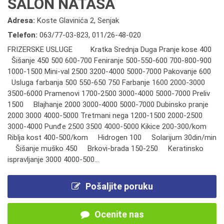
SALON NATAŠA
Adresa:
Koste Glavinića 2, Senjak
Telefon:
063/77-03-823
,
011/26-48-020
FRIZERSKE USLUGE Kratka Srednja Duga Pranje kose 400
Šišanje 450 500 600-700 Feniranje 500-550-600 700-800-900
1000-1500 Mini-val 2500 3200-4000 5000-7000 Pakovanje 600
Usluga farbanja 500 550-650 750 Farbanje 1600 2000-3000
3500-6000 Pramenovi 1700-2500 3000-4000 5000-7000 Preliv
1500 Blajhanje 2000 3000-4000 5000-7000 Dubinsko pranje
2000 3000 4000-5000 Tretmani nega 1200-1500 2000-2500
3000-4000 Punđe 2500 3500 4000-5000 Kikice 200-300/kom
Riblja kost 400-500/kom Hidrogen 100 Solarijum 30din/min
Šišanje muško 450 Brkovi-brada 150-250 Keratinsko
ispravljanje 3000 4000-500...
Pošaljite poruku
Ocenite nas