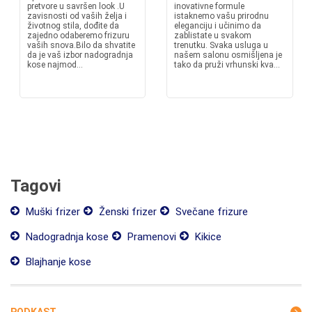
pretvore u savršen look .U
inovativne formule
zavisnosti od vaših želja i
istaknemo vašu prirodnu
životnog stila, dođite da
eleganciju i učinimo da
zajedno odaberemo frizuru
zablistate u svakom
vaših snova.Bilo da shvatite
trenutku. Svaka usluga u
da je vaš izbor nadogradnja
našem salonu osmišljena je
kose najmod...
tako da pruži vrhunski kva...
Tagovi
Muški frizer
Ženski frizer
Svečane frizure
Nadogradnja kose
Pramenovi
Kikice
Blajhanje kose