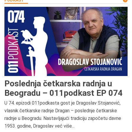
PODKAST
Poslednja četkarska radnja u
Beogradu – 011podkast EP 074
U 74. epizodi 011podkasta gost je Dragoslav Stojanović,
vlasnik četkarske radnje Dragan – poslednje četkarske
radnje u Beogradu. Nastavljajući tradiciju započetu davne
1953. godine, Dragoslav već više...