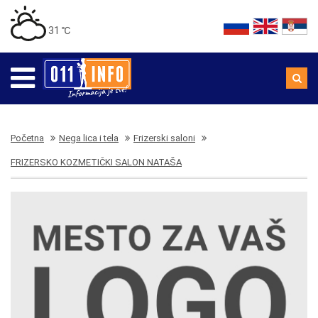
31 ℃
Početna
Nega lica i tela
Frizerski saloni
FRIZERSKO KOZMETIČKI SALON NATAŠA