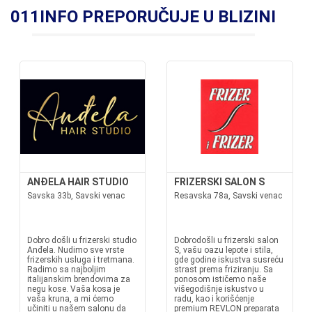
011INFO PREPORUČUJE U BLIZINI
ANĐELA HAIR STUDIO
FRIZERSKI SALON S
Savska 33b, Savski venac
Resavska 78a, Savski venac
Dobro došli u frizerski studio
Dobrodošli u frizerski salon
Anđela. Nudimo sve vrste
S, vašu oazu lepote i stila,
frizerskih usluga i tretmana.
gde godine iskustva susreću
Radimo sa najboljim
strast prema friziranju. Sa
italijanskim brendovima za
ponosom ističemo naše
negu kose. Vaša kosa je
višegodišnje iskustvo u
vaša kruna, a mi ćemo
radu, kao i korišćenje
učiniti u našem salonu da
premium REVLON preparata