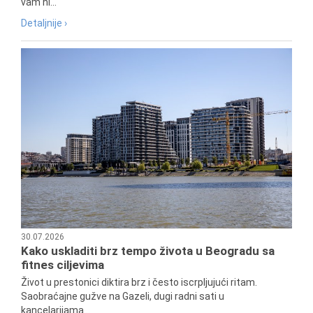
vam ni...
Detaljnije ›
30.07.2026
Kako uskladiti brz tempo života u Beogradu sa
fitnes ciljevima
Život u prestonici diktira brz i često iscrpljujući ritam.
Saobraćajne gužve na Gazeli, dugi radni sati u
kancelarijama...