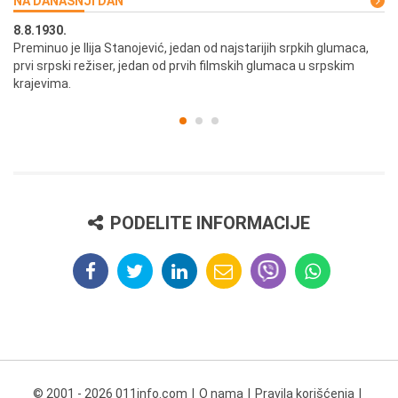
NA DANAŠNJI DAN
8.8.1930.
8.
Preminuo je Ilija Stanojević, jedan od najstarijih srpkih glumaca,
U 
prvi srpski režiser, jedan od prvih filmskih glumaca u srpskim
krajevima.
PODELITE INFORMACIJE
© 2001 - 2026 011info.com
O nama
Pravila korišćenja