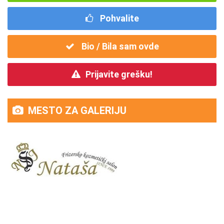
Pohvalite
Bio / Bila sam ovde
Prijavite grešku!
MESTO ZA GALERIJU