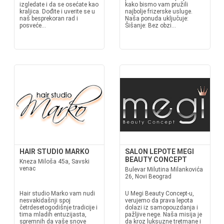
izgledate i da se osećate kao
kako bismo vam pružili
kraljica. Dođite i uverite se u
najbolje frizerske usluge.
naš besprekoran rad i
Naša ponuda uključuje:
posveće...
Šišanje: Bez obzi...
HAIR STUDIO MARKO
SALON LEPOTE MEGI
BEAUTY CONCEPT
Kneza Miloša 45a, Savski
venac
Bulevar Milutina Milankovića
26, Novi Beograd
Hair studio Marko vam nudi
U Megi Beauty Concept-u,
nesvakidašnji spoj
verujemo da prava lepota
četrdesetogodišnje tradicije i
dolazi iz samopouzdanja i
tima mladih entuzijasta,
pažljive nege. Naša misija je
spremnih da vaše snove
da kroz luksuzne tretmane i