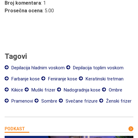
Broj komentara
: 1
Prosečna ocena
: 5.00
Tagovi
Depilacija hladnim voskom
Depilacija toplim voskom
Farbanje kose
Feniranje kose
Keratinski tretman
Kikice
Muški frizer
Nadogradnja kose
Ombre
Pramenovi
Sombre
Svečane frizure
Ženski frizer
PODKAST