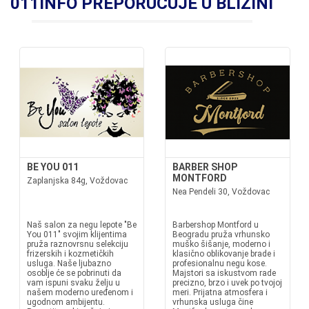
011INFO PREPORUČUJE U BLIZINI
BE YOU 011
BARBER SHOP
MONTFORD
Zaplanjska 84g, Voždovac
Nea Pendeli 30, Voždovac
Naš salon za negu lepote "Be
Barbershop Montford u
You 011" svojim klijentima
Beogradu pruža vrhunsko
pruža raznovrsnu selekciju
muško šišanje, moderno i
frizerskih i kozmetičkih
klasično oblikovanje brade i
usluga. Naše ljubazno
profesionalnu negu kose.
osoblje će se pobrinuti da
Majstori sa iskustvom rade
vam ispuni svaku želju u
precizno, brzo i uvek po tvojoj
našem moderno uređenom i
meri. Prijatna atmosfera i
ugodnom ambijentu.
vrhunska usluga čine