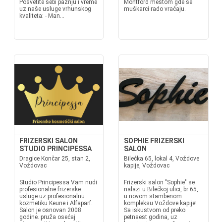
Posvetite sebi pažnju i vreme
Montford mestom gde se
uz naše usluge vrhunskog
muškarci rado vraćaju.
kvaliteta: - Man...
FRIZERSKI SALON
SOPHIE FRIZERSKI
STUDIO PRINCIPESSA
SALON
Dragice Končar 25, stan 2,
Bilećka 65, lokal 4, Voždove
Voždovac
kapije, Voždovac
Studio Principessa Vam nudi
Frizerski salon "Sophie" se
profesionalne frizerske
nalazi u Bilećkoj ulici, br 65,
usluge uz profesionalnu
u novom stambenom
kozmetiku Keune i Alfaparf.
kompleksu Voždove kapije!
Salon je osnovan 2008.
Sa iskustvom od preko
godine. pruža osećaj
petnaest godina, uz