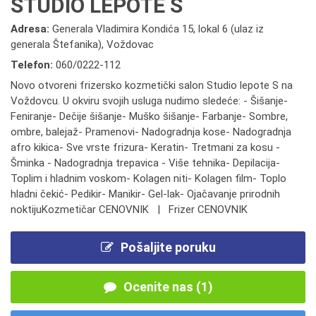
STUDIO LEPOTE S
Adresa:
Generala Vladimira Kondića 15, lokal 6 (ulaz iz
generala Štefanika), Voždovac
Telefon:
060/0222-112
Novo otvoreni frizersko kozmetički salon Studio lepote S na
Voždovcu. U okviru svojih usluga nudimo sledeće: - Šišanje-
Feniranje- Dečije šišanje- Muško šišanje- Farbanje- Sombre,
ombre, balejaž- Pramenovi- Nadogradnja kose- Nadogradnja
afro kikica- Sve vrste frizura- Keratin- Tretmani za kosu -
Šminka - Nadogradnja trepavica - Više tehnika- Depilacija-
Toplim i hladnim voskom- Kolagen niti- Kolagen film- Toplo
hladni čekić- Pedikir- Manikir- Gel-lak- Ojačavanje prirodnih
noktijuKozmetičar CENOVNIK | Frizer CENOVNIK
Pošaljite poruku
Ocenite nas (1)