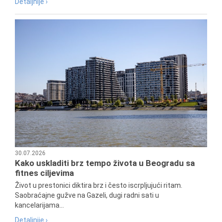
Detaljnije ›
30.07.2026
Kako uskladiti brz tempo života u Beogradu sa
fitnes ciljevima
Život u prestonici diktira brz i često iscrpljujući ritam.
Saobraćajne gužve na Gazeli, dugi radni sati u
kancelarijama...
Detaljnije ›