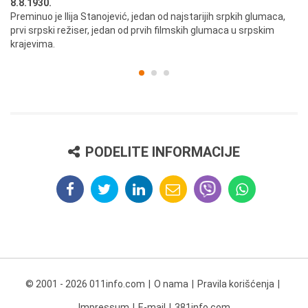
8.8.1930.
8.
Preminuo je Ilija Stanojević, jedan od najstarijih srpkih glumaca,
U 
prvi srpski režiser, jedan od prvih filmskih glumaca u srpskim
krajevima.
PODELITE INFORMACIJE
© 2001 - 2026 011info.com
O nama
Pravila korišćenja
Impressum
E-mail
381info.com