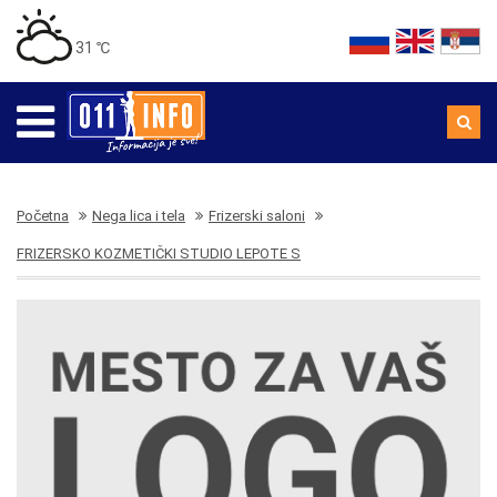
31 ℃
Početna
Nega lica i tela
Frizerski saloni
FRIZERSKO KOZMETIČKI STUDIO LEPOTE S