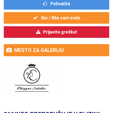
Pohvalite
Bio / Bila sam ovde
Prijavite grešku!
MESTO ZA GALERIJU