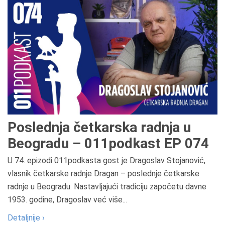
Poslednja četkarska radnja u
Beogradu – 011podkast EP 074
U 74. epizodi 011podkasta gost je Dragoslav Stojanović,
vlasnik četkarske radnje Dragan – poslednje četkarske
radnje u Beogradu. Nastavljajući tradiciju započetu davne
1953. godine, Dragoslav već više...
Detaljnije ›