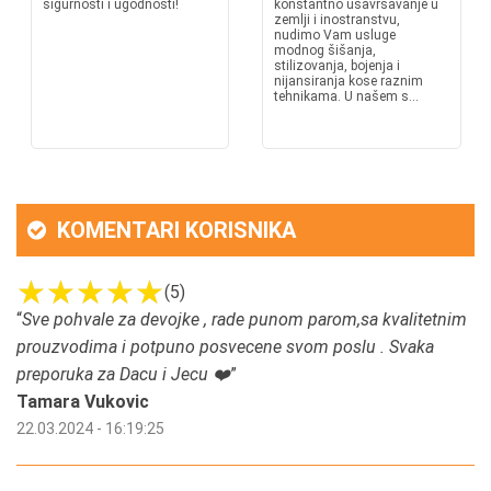
sigurnosti i ugodnosti!
konstantno usavršavanje u
zemlji i inostranstvu,
nudimo Vam usluge
modnog šišanja,
stilizovanja, bojenja i
nijansiranja kose raznim
tehnikama. U našem s...
KOMENTARI KORISNIKA
(5)
“
Sve pohvale za devojke , rade punom parom,sa kvalitetnim
prouzvodima i potpuno posvecene svom poslu . Svaka
preporuka za Dacu i Jecu ❤️
”
Tamara Vukovic
22.03.2024 - 16:19:25