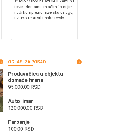
studio Marko nalazi se u Zemunu
i svim damama, mlađim i starijim,
nudi kompletnu frizersku uslugu,
uz upotrebu vrhunske Revlo...
OGLASI ZA POSAO
Prodavačica u objektu
domaće hrane
95.000,00 RSD
Auto limar
120.000,00 RSD
Farbanje
100,00 RSD