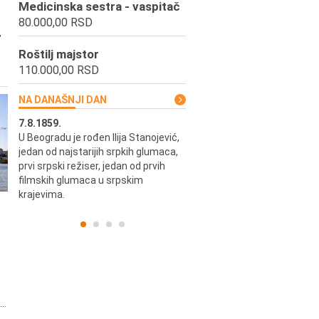
Medicinska sestra - vaspitač
80.000,00 RSD
,
Roštilj majstor
110.000,00 RSD
NA DANAŠNJI DAN
7.8.1859.
7.8.1855.
U Beogradu je rođen Ilija Stanojević,
U Beogradu je rođen Svetisla
jedan od najstarijih srpkih glumaca,
Dinulović, pozorišni glumac i r
prvi srpski režiser, jedan od prvih
filmskih glumaca u srpskim
krajevima.
..