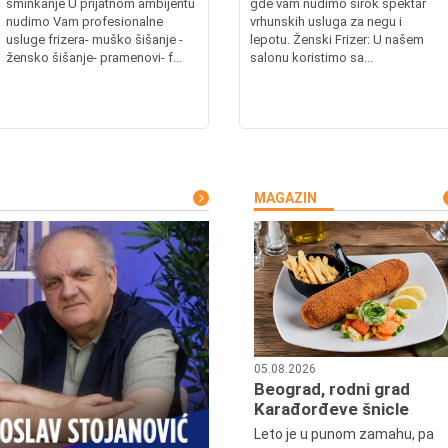
šminkanje U prijatnom ambijentu
gde vam nudimo širok spektar
nudimo Vam profesionalne
vrhunskih usluga za negu i
usluge frizera- muško šišanje -
lepotu. Ženski Frizer: U našem
žensko šišanje- pramenovi- f...
salonu koristimo sa...
MAGAZIN
05.08.2026
Beograd, rodni grad
Karađorđeve šnicle
Leto je u punom zamahu, pa