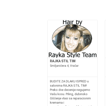
RAJKA STIL TIM
Smiljanićeva 4, Vračar
BUDITE ZA DLAKU ISPRED u
salonima RAJKA STIL TIM!
Preko dve decenije negujemo
Vašu kosu. Piling, dubinsko
čišćenje vlasi sa reparacionim
kremama i