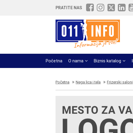
PRATITE NAS
Početna
O nama
Biznis katalog
Početna
Nega lica i tela
Frizerski saloni