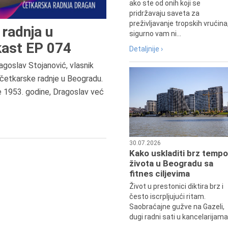
ako ste od onih koji se
pridržavaju saveta za
preživljavanje tropskih vrućina
radnja u
sigurno vam ni...
ast EP 074
Detaljnije ›
agoslav Stojanović, vlasnik
četkarske radnje u Beogradu.
7.8.2015.
e 1953. godine, Dragoslav već
Preminula je Đurđija Cvetić,
pozorišna, filmska i TV glumica.
30.07.2026
Kako uskladiti brz tempo
života u Beogradu sa
fitnes ciljevima
Život u prestonici diktira brz i
često iscrpljujući ritam.
Saobraćajne gužve na Gazeli,
dugi radni sati u kancelarijama.