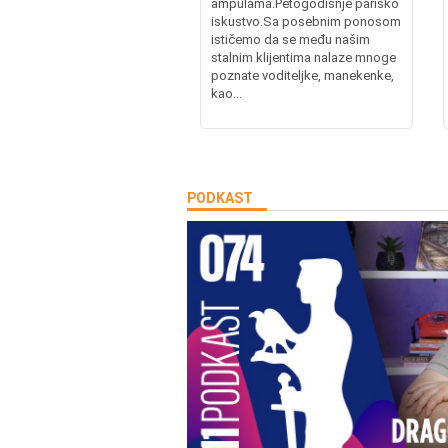
ampulama.Petogodišnje parisko
iskustvo.Sa posebnim ponosom
ističemo da se među našim
stalnim klijentima nalaze mnoge
poznate voditeljke, manekenke,
kao...
PODKAST