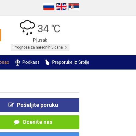
34 ℃
Pljusak
Prognoza za narednih 5 dana
posao
Podkast
Preporuke iz Srbije
Pošaljite poruku
Ocenite nas