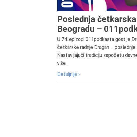
Poslednja četkarska 
Beogradu – 011podk
U 74. epizodi 011podkasta gost je Dr
četkarske radnje Dragan – poslednje 
Nastavljajući tradiciju započetu davn
više...
Detaljnije ›