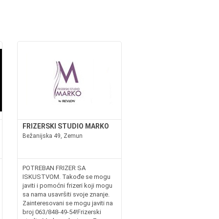
FRIZERSKI STUDIO MARKO
Bežanijska 49, Zemun
POTREBAN FRIZER SA
ISKUSTVOM. Takođe se mogu
javiti i pomoćni frizeri koji mogu
sa nama usavršiti svoje znanje.
Zainteresovani se mogu javiti na
broj 063/848-49-54!Frizerski