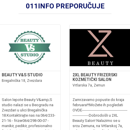
011INFO PREPORUČUJE
BEAUTY V&S STUDIO
2XL BEAUTY FRIZERSKI
KOZMETIČKI SALON
Bregalnička 18, Zvezdara
Vrtlarska 7a, Zemun
Salon lepote Beauty V&amp;S
Zamrzavamo popuste do kraja
studio nalazi se u Beogradu na
februara!!!Možete ih pogledati
Zvezdari u ulici Bregalnička
OVDE---------------------------------------
18.Kontaktirajte nas na:064/233-
--------------Dobrodošli u 2XL
21-16 - frizer064/298-00-07 -
Beauty Salon! Nalazimo se u
manikir, pedikir, profesionalno
srcu Zemuna, na Vrtlarskoj 7a,