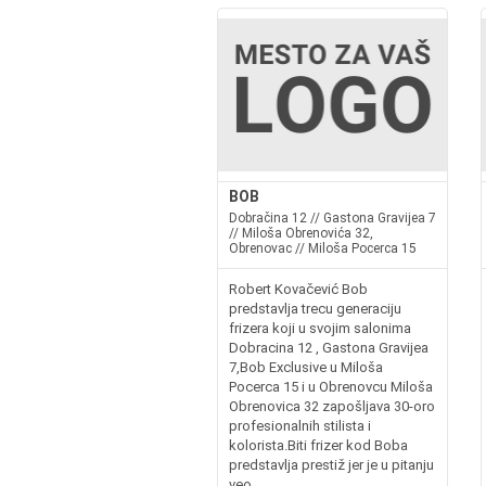
BOB
Dobračina 12 // Gastona Gravijea 7
// Miloša Obrenovića 32,
Obrenovac // Miloša Pocerca 15
Robert Kovačević Bob
predstavlja trecu generaciju
frizera koji u svojim salonima
Dobracina 12 , Gastona Gravijea
7,Bob Exclusive u Miloša
Pocerca 15 i u Obrenovcu Miloša
Obrenovica 32 zapošljava 30-oro
profesionalnih stilista i
kolorista.Biti frizer kod Boba
predstavlja prestiž jer je u pitanju
veo...