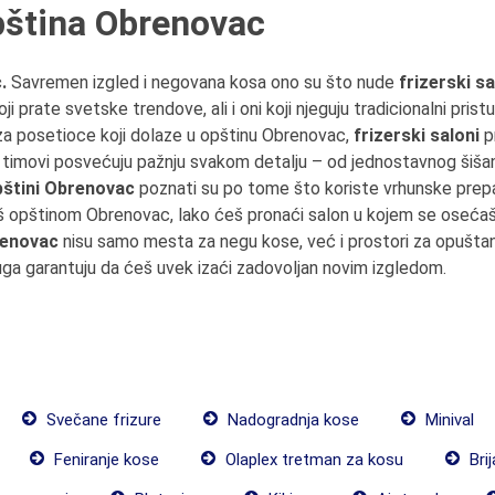
opština Obrenovac
c.
Savremen izgled i negovana kosa ono su što nude
frizerski s
 prate svetske trendove, ali i oni koji njeguju tradicionalni prist
za posetioce koji dolaze u opštinu Obrenovac,
frizerski saloni
p
i timovi posvećuju pažnju svakom detalju – od jednostavnog šišan
opštini Obrenovac
poznati su po tome što koriste vrhunske prepa
iš opštinom Obrenovac, lako ćeš pronaći salon u kojem se osećaš
brenovac
nisu samo mesta za negu kose, već i prostori za opuštanje
uga garantuju da ćeš uvek izaći zadovoljan novim izgledom.
Svečane frizure
Nadogradnja kose
Minival
Feniranje kose
Olaplex tretman za kosu
Brij