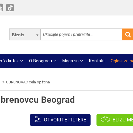
Biznis
Info kutak
O Beogradu
Magazin
Kontakt
Oglasi za 
OBRENOVAC cela opština
 Obrenovcu Beograd
OTVORITE FILTERE
BLIZU M