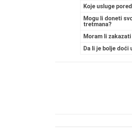
Koje usluge pored
Mogu li doneti svo
tretmana?
Moram li zakazati
Da li je bolje do