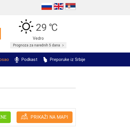
29 ℃
Vedro
Prognoza za narednih 5 dana
posao
Podkast
Preporuke iz Srbije
ENE
PRIKAŽI NA MAPI