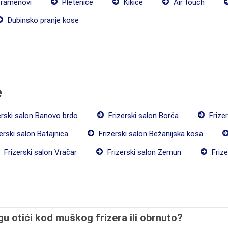
ramenovi
Pletenice
Kikice
Air touch
Dubinsko pranje kose
e
erski salon Banovo brdo
Frizerski salon Borča
Frizer
erski salon Batajnica
Frizerski salon Bežanijska kosa
Frizerski salon Vračar
Frizerski salon Zemun
Frize
gu otići kod muškog frizera ili obrnuto?