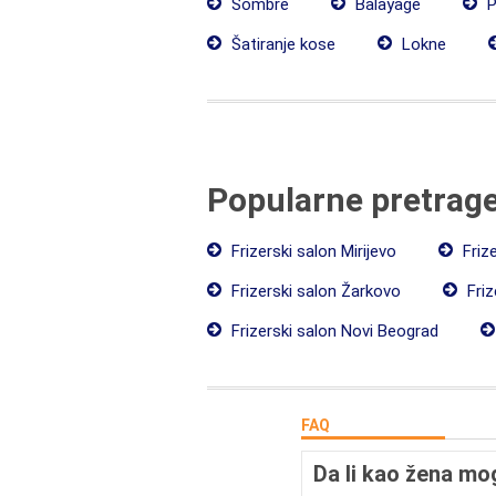
Sombre
Balayage
P
Šatiranje kose
Lokne
Popularne pretrag
Frizerski salon Mirijevo
Friz
Frizerski salon Žarkovo
Friz
Frizerski salon Novi Beograd
FAQ
Da li kao žena mo