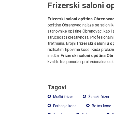
Frizerski saloni 
Frizerski saloni opština Obrenova
opštine Obrenovac nalaze se saloni koji
stanovnike opštine Obrenovac, kao i 
stručnost i kreativnost. Profesionaln
tretmana. Brojni
frizerski saloni u 
različitim tipovima kose. Kada prolaz
imidža.
Frizerski saloni opština O
kvalitetna ponuda i profesionalna usl
Tagovi
Muški frizer
Ženski frizer
Farbanje kose
Botox kose