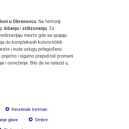
aloni u Obrenovcu
. Na teritoriji
up
šišanju
i
stilizovanju
. Za
redstavljaju mesto gde se spajaju
ja do kompleksnih kolorističkih
rate i nude uslugu prilagođenu
 prijatno i sigurno prepuštaš promeni
 i osveženje. Bilo da se nalaziš u,
Keratinski tretman
anje glave
Ombre