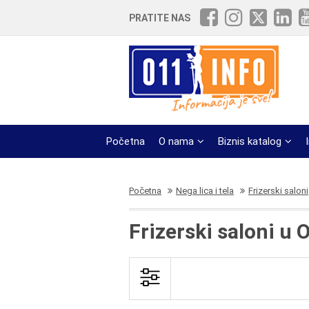
PRATITE NAS
Početna
O nama
Biznis katalog
Početna
Nega lica i tela
Frizerski saloni
Frizerski saloni u