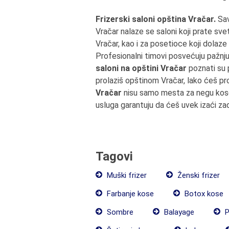
Frizerski saloni opština Vračar.
Sa
Vračar nalaze se saloni koji prate svet
Vračar, kao i za posetioce koji dolaze
Profesionalni timovi posvećuju pažnj
saloni na opštini Vračar
poznati su 
prolaziš opštinom Vračar, lako ćeš pr
Vračar
nisu samo mesta za negu kose, 
usluga garantuju da ćeš uvek izaći za
Tagovi
Muški frizer
Ženski frizer
Farbanje kose
Botox kose
Sombre
Balayage
P