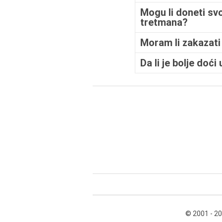
Mogu li doneti svo
tretmana?
Moram li zakazati
Da li je bolje do
© 2001 - 2