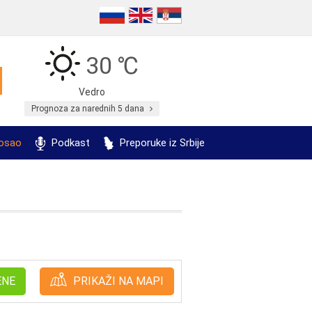
30 ℃
Vedro
Prognoza za narednih 5 dana
posao
Podkast
Preporuke iz Srbije
ENE
PRIKAŽI NA MAPI