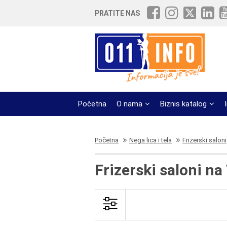
PRATITE NAS
Početna
O nama
Biznis katalog
Početna
Nega lica i tela
Frizerski saloni
Frizerski saloni n