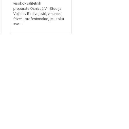
visokokvalitetnih
preparata.Osnivač V - Studija
Vojislav Radivojević, vrhunski
frizer - profesionalac, je u toku
svo...