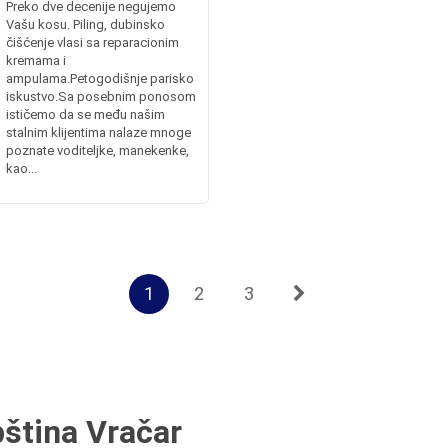
Preko dve decenije negujemo
Vašu kosu. Piling, dubinsko
čišćenje vlasi sa reparacionim
kremama i
ampulama.Petogodišnje parisko
iskustvo.Sa posebnim ponosom
ističemo da se među našim
stalnim klijentima nalaze mnoge
poznate voditeljke, manekenke,
kao...
1
2
3
pština Vračar