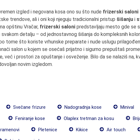
vremen izgled i negovana kosa ono su što nude
frizerski saloni
ske trendove, ali i oni koji njeguju tradicionalni pristup
šišanju
i
s
 na opštinu Vračar,
frizerski saloni
predstavljaju mesto gde se sp
u svakom detalju – od jednostavnog šišanja do kompleksnih kolori
po tome što koriste vrhunske preparate i nude uslugu prilagođen
onaći salon u kojem se osećaš prijatno i sigurno prepuštaš prome
već i prostori za opuštanje i osveženje. Bilo da se nalaziš na, k
dovoljan novim izgledom.
Svečane frizure
Nadogradnja kose
Minival
Feniranje kose
Olaplex tretman za kosu
Brij
ramenovi
Pletenice
Kikice
Air touch