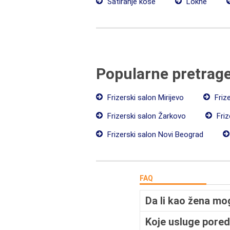
Šatiranje kose
Lokne
Popularne pretrag
Frizerski salon Mirijevo
Friz
Frizerski salon Žarkovo
Friz
Frizerski salon Novi Beograd
FAQ
Da li kao žena mo
Koje usluge pored