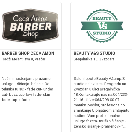
BARBER SHOP CECA AMON
BEAUTY V&S STUDIO
Hadži Melentijeva 8, Vračar
Bregalnička 18, Zvezdara
Našim mušterijama pružamo
Salon lepote Beauty V&amp;S
usluge: - šišanja- brijanja Od
studio nalazi se u Beogradu na
tehnika tu su: - fade cut- under
Zvezdari u ulici Bregalnička
cut- buzz cut- low fade- skin
18.Kontaktirajte nas na:064/233-
fade- taper fade
21-16 - frizer064/298-00-07 -
manikir, pedikir, profesionalno
šminkanje U prijatnom ambijentu
nudimo Vam profesionalne
usluge frizera- muško šišanje -
žensko šišanje- pramenovi- f...