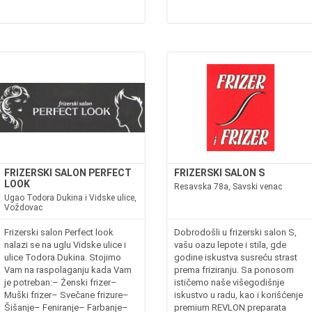
FRIZERSKI SALON PERFECT
FRIZERSKI SALON S
LOOK
Resavska 78a, Savski venac
Ugao Todora Dukina i Vidske ulice,
Voždovac
Frizerski salon Perfect look
Dobrodošli u frizerski salon S,
nalazi se na uglu Vidske ulice i
vašu oazu lepote i stila, gde
ulice Todora Dukina. Stojimo
godine iskustva susreću strast
Vam na raspolaganju kada Vam
prema friziranju. Sa ponosom
je potreban:– Ženski frizer–
ističemo naše višegodišnje
Muški frizer– Svečane frizure–
iskustvo u radu, kao i korišćenje
Šišanje– Feniranje– Farbanje–
premium REVLON preparata