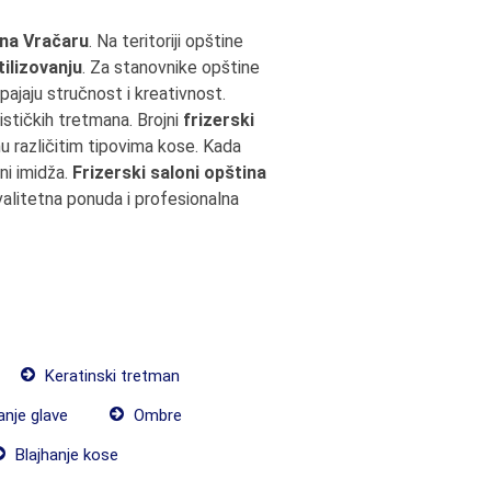
 na Vračaru
. Na teritoriji opštine
tilizovanju
. Za stanovnike opštine
ajaju stručnost i kreativnost.
stičkih tretmana. Brojni
frizerski
u različitim tipovima kose. Kada
ni imidža.
Frizerski saloni opština
valitetna ponuda i profesionalna
Keratinski tretman
anje glave
Ombre
Blajhanje kose