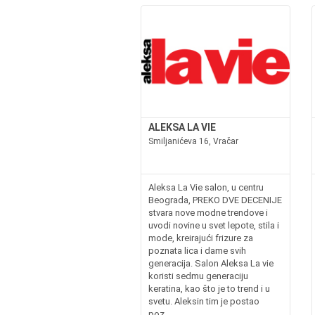
ALEKSA LA VIE
Smiljanićeva 16, Vračar
Aleksa La Vie salon, u centru
Beograda, PREKO DVE DECENIJE
stvara nove modne trendove i
uvodi novine u svet lepote, stila i
mode, kreirajući frizure za
poznata lica i dame svih
generacija. Salon Aleksa La vie
koristi sedmu generaciju
keratina, kao što je to trend i u
svetu. Aleksin tim je postao
poz...