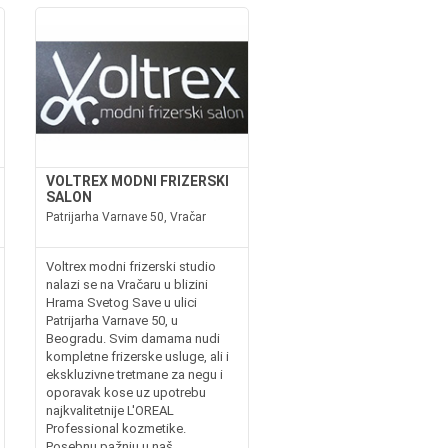
VOLTREX MODNI FRIZERSKI
SALON
Patrijarha Varnave 50, Vračar
Voltrex modni frizerski studio
nalazi se na Vračaru u blizini
Hrama Svetog Save u ulici
Patrijarha Varnave 50, u
Beogradu. Svim damama nudi
kompletne frizerske usluge, ali i
ekskluzivne tretmane za negu i
oporavak kose uz upotrebu
najkvalitetnije L'OREAL
Professional kozmetike.
Posebnu pažnju u naš...