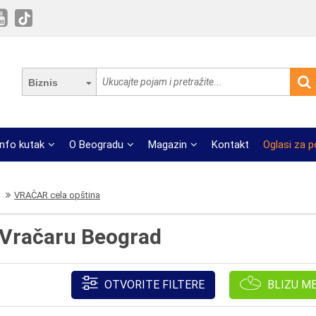
Biznis
Info kutak
O Beogradu
Magazin
Kontakt
Oglasi za 
VRAČAR cela opština
a Vračaru Beograd
OTVORITE FILTERE
BLIZU M