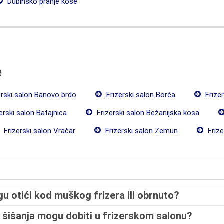
Dubinsko pranje kose
e
erski salon Banovo brdo
Frizerski salon Borča
Frizer
erski salon Batajnica
Frizerski salon Bežanijska kosa
Frizerski salon Vračar
Frizerski salon Zemun
Frize
gu otići kod muškog frizera ili obrnuto?
 šišanja mogu dobiti u frizerskom salonu?