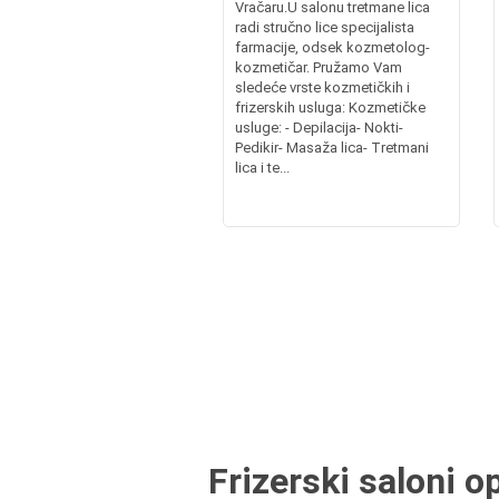
Vračaru.U salonu tretmane lica
radi stručno lice specijalista
farmacije, odsek kozmetolog-
kozmetičar. Pružamo Vam
sledeće vrste kozmetičkih i
frizerskih usluga: Kozmetičke
usluge: - Depilacija- Nokti-
Pedikir- Masaža lica- Tretmani
lica i te...
Frizerski saloni o