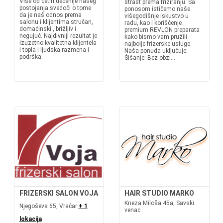
Više od četiri decenije našeg
strast prema friziranju. Sa
postojanja svedoči o tome
ponosom ističemo naše
da je naš odnos prema
višegodišnje iskustvo u
salonu i klijentima stručan,
radu, kao i korišćenje
domaćinski , brižljiv i
premium REVLON preparata
negujuć. Najdivniji rezultat je
kako bismo vam pružili
izuzetno kvalitetna klijentela
najbolje frizerske usluge.
i topla i ljudska razmena i
Naša ponuda uključuje:
podrška.
Šišanje: Bez obzi...
FRIZERSKI SALON VOJA
HAIR STUDIO MARKO
Kneza Miloša 45a, Savski
Njegoševa 65, Vračar
+ 1
venac
lokacija