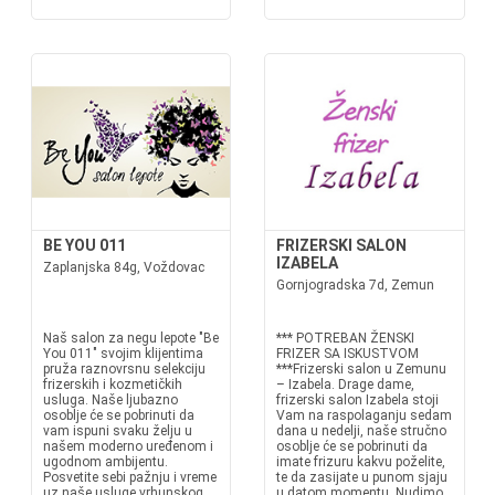
BE YOU 011
FRIZERSKI SALON
IZABELA
Zaplanjska 84g, Voždovac
Gornjogradska 7d, Zemun
Naš salon za negu lepote "Be
*** POTREBAN ŽENSKI
You 011" svojim klijentima
FRIZER SA ISKUSTVOM
pruža raznovrsnu selekciju
***Frizerski salon u Zemunu
frizerskih i kozmetičkih
– Izabela. Drage dame,
usluga. Naše ljubazno
frizerski salon Izabela stoji
osoblje će se pobrinuti da
Vam na raspolaganju sedam
vam ispuni svaku želju u
dana u nedelji, naše stručno
našem moderno uređenom i
osoblje će se pobrinuti da
ugodnom ambijentu.
imate frizuru kakvu poželite,
Posvetite sebi pažnju i vreme
te da zasijate u punom sjaju
uz naše usluge vrhunskog
u datom momentu. Nudimo