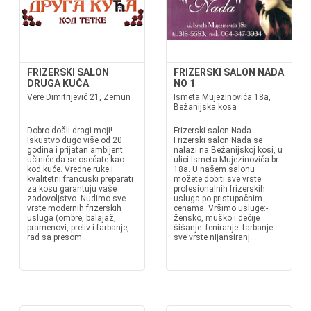
FRIZERSKI SALON
FRIZERSKI SALON NADA
DRUGA KUĆA
NO 1
Vere Dimitrijević 21, Zemun
Ismeta Mujezinovića 18a,
Bežanijska kosa
Dobro došli dragi moji!
Frizerski salon Nada
Iskustvo dugo više od 20
Frizerski salon Nada se
godina i prijatan ambijent
nalazi na Bežanijskoj kosi, u
učiniće da se osećate kao
ulici Ismeta Mujezinovića br.
kod kuće. Vredne ruke i
18a. U našem salonu
kvalitetni francuski preparati
možete dobiti sve vrste
za kosu garantuju vaše
profesionalnih frizerskih
zadovoljstvo. Nudimo sve
usluga po pristupačnim
vrste modernih frizerskih
cenama. Vršimo usluge:-
usluga (ombre, balajaž,
žensko, muško i dečije
pramenovi, preliv i farbanje,
šišanje- feniranje- farbanje-
rad sa presom...
sve vrste nijansiranj...