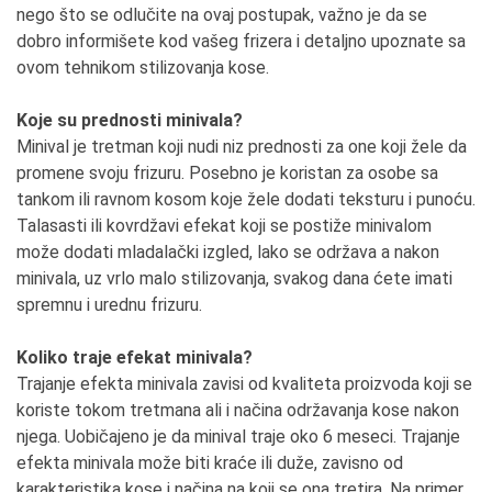
nego što se odlučite na ovaj postupak, važno je da se
dobro informišete kod vašeg frizera i detaljno upoznate sa
ovom tehnikom stilizovanja kose.
Koje su prednosti minivala?
Minival je tretman koji nudi niz prednosti za one koji žele da
promene svoju frizuru. Posebno je koristan za osobe sa
tankom ili ravnom kosom koje žele dodati teksturu i punoću.
Talasasti ili kovrdžavi efekat koji se postiže minivalom
može dodati mladalački izgled, lako se održava a nakon
minivala, uz vrlo malo stilizovanja, svakog dana ćete imati
spremnu i urednu frizuru.
Koliko traje efekat minivala?
Trajanje efekta minivala zavisi od kvaliteta proizvoda koji se
koriste tokom tretmana ali i načina održavanja kose nakon
njega. Uobičajeno je da minival traje oko 6 meseci. Trajanje
efekta minivala može biti kraće ili duže, zavisno od
karakteristika kose i načina na koji se ona tretira. Na primer,