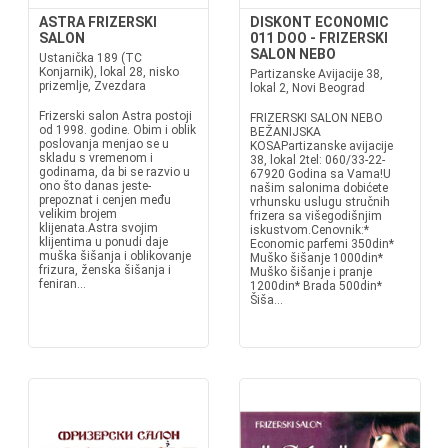
ASTRA FRIZERSKI
DISKONT ECONOMIC
SALON
011 DOO - FRIZERSKI
SALON NEBO
Ustanička 189 (TC
Konjarnik), lokal 28, nisko
Partizanske Avijacije 38,
prizemlje, Zvezdara
lokal 2, Novi Beograd
Frizerski salon Astra postoji
FRIZERSKI SALON NEBO
od 1998. godine. Obim i oblik
BEŽANIJSKA
poslovanja menjao se u
KOSAPartizanske avijacije
skladu s vremenom i
38, lokal 2tel: 060/33-22-
godinama, da bi se razvio u
67920 Godina sa Vama!U
ono što danas jeste-
našim salonima dobićete
prepoznat i cenjen među
vrhunsku uslugu stručnih
velikim brojem
frizera sa višegodišnjim
klijenata.Astra svojim
iskustvom.Cenovnik:*
klijentima u ponudi daje
Economic parfemi 350din*
muška šišanja i oblikovanje
Muško šišanje 1000din*
frizura, ženska šišanja i
Muško šišanje i pranje
feniran...
1200din* Brada 500din*
Šiša...