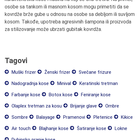
osobe sa tankom ili masnom kosom mogu primetiti da se
kovrdže brže gube u odnosu na osobe sa debljom ili suvljom
kosom. Takođe, upotreba agresivnih šampona ili proizvoda
za stilizovanje može ubrzati gubitak kovrdža.
Tagovi
Muški frizer
Ženski frizer
Svečane frizure
Nadogradnja kose
Minival
Keratinski tretman
Farbanje kose
Botox kose
Feniranje kose
Olaplex tretman za kosu
Brijanje glave
Ombre
Sombre
Balayage
Pramenovi
Pletenice
Kikice
Air touch
Blajhanje kose
Šatiranje kose
Lokne
Dubinsko pranje kose