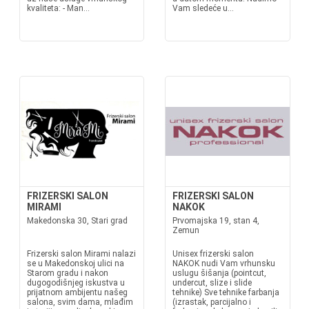
kvaliteta: - Man...
Vam sledeće u...
FRIZERSKI SALON
FRIZERSKI SALON
MIRAMI
NAKOK
Makedonska 30, Stari grad
Prvomajska 19, stan 4,
Zemun
Frizerski salon Mirami nalazi
Unisex frizerski salon
se u Makedonskoj ulici na
NAKOK nudi Vam vrhunsku
Starom gradu i nakon
uslugu šišanja (pointcut,
dugogodišnjeg iskustva u
undercut, slize i slide
prijatnom ambijentu našeg
tehnike) Sve tehnike farbanja
salona, svim dama, mlađim
(izrastak, parcijalno i