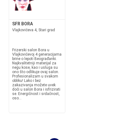
SFR BORA
Vlajkovićeva 4, Stari grad
Frizerski salon Bora u
Vlajkovićevoj 4 generacijama
brine o lepoti Beograđanki.
Najkvalitetniji materijal za
negu kose, kao i usluga su
ono što odlikuje ovaj salon.
Profesionalizam u svakom
obliku! Lako i bez
zakazivanja možete uvek
doći u salon Bora i isfrizirati
se. Energičnost i srdačnost,
oso...