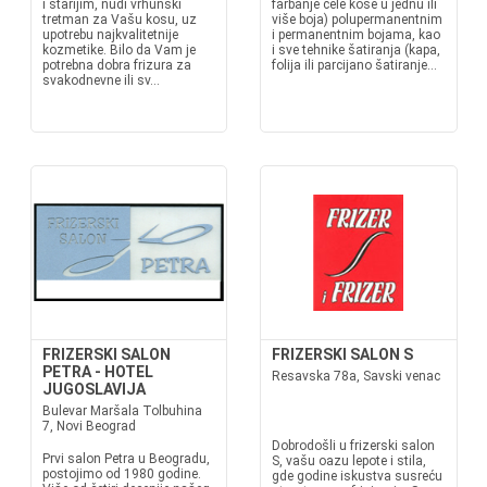
i starijim, nudi vrhunski
farbanje cele kose u jednu ili
tretman za Vašu kosu, uz
više boja) polupermanentnim
upotrebu najkvalitetnije
i permanentnim bojama, kao
kozmetike. Bilo da Vam je
i sve tehnike šatiranja (kapa,
potrebna dobra frizura za
folija ili parcijano šatiranje...
svakodnevne ili sv...
FRIZERSKI SALON
FRIZERSKI SALON S
PETRA - HOTEL
Resavska 78a, Savski venac
JUGOSLAVIJA
Bulevar Maršala Tolbuhina
7, Novi Beograd
Dobrodošli u frizerski salon
Prvi salon Petra u Beogradu,
S, vašu oazu lepote i stila,
postojimo od 1980 godine.
gde godine iskustva susreću