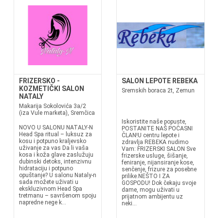
FRIZERSKO -
SALON LEPOTE REBEKA
KOZMETIČKI SALON
Sremskih boraca 2t, Zemun
NATALY
Makarija Sokolovića 3a/2
(iza Vule marketa), Sremčica
Iskoristite naše popuste,
NOVO U SALONU NATALY-N
POSTANITE NAŠ POČASNI
Head Spa ritual – luksuz za
ČLAN!U centru lepote i
kosu i potpuno kraljevsko
zdravlja REBEKA nudimo
uživanje za vas Da li vaša
Vam: FRIZERSKI SALON Sve
kosa i koža glave zaslužuju
frizerske usluge, šišanje,
dubinski detoks, intenzivnu
feniranje, nijansiranje kose,
hidrataciju i potpuno
senčenje, frizure za posebne
opuštanje? U salonu Nataly-n
prilike.NEŠTO I ZA
sada možete uživati u
GOSPODU! Dok čekaju svoje
ekskluzivnom Head Spa
dame, mogu uživati u
tretmanu – savršenom spoju
prijatnom ambijentu uz
napredne nege k...
neki...