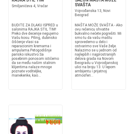
RAJKA STIL TIM
SALON MAŠTA MOŽE
SVAŠTA
Smiljanićeva 4, Vračar
Vojvođanska 13, Novi
Beograd
BUDITE ZA DLAKU ISPRED u
MAŠTA MOŽE SVAŠTA - Ako
salonima RAJKA STIL TIM!
ovu rečenicu shvatite
Preko dve decenije negujemo
bukvalno nećete pogrešiti. Mi
Vašu kosu. Piling, dubinsko
smo tu da vašu maštu
čišćenje vlasi sa
sprovedemo u delo i
reparacionim kremama i
ostvarimo sve Vaše želje.
ampulama.Petogodišnje
Nalazimo se u jednom od
parisko iskustvo.Sa
najlepših i najprostranijih
posebnim ponosom ističemo
delova grada na Novom
da se među našim stalnim
Beogradu u Vojvodjanskoj
klijentima nalaze mnoge
ulici na broju 13. U lepom
poznate voditeljke,
ambijentu i prijatnoj
manekenke, kao...
atmosferi...