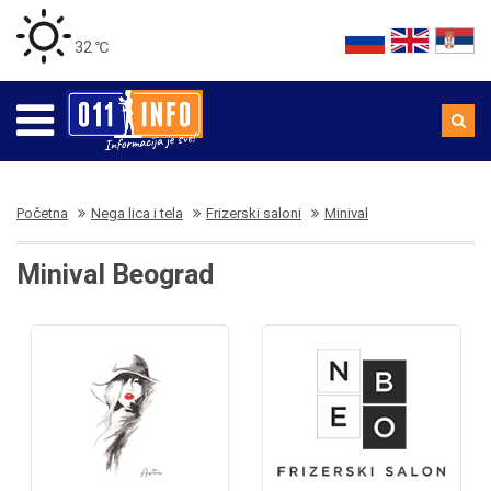
32 ℃
Početna
Nega lica i tela
Frizerski saloni
Minival
Minival Beograd