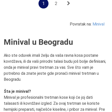
1
2
Povratak na:
Minival
Minival u Beogradu
Ako ste oduvek imali želju da vaša ravna kosa postane
kovrdžava, ili da vaši prirodni talasi budu još bolje definisani,
onda je minival pravi tretman za vas. Sve što vam je
potrebno da znate jeste gde pronaći minival tretman u
Beogradu.
Šta je minival?
Minival je profesionalni tretman kose koji će joj dati
talasasti ili kovrdžavi izgled. Za ovaj tretman se koriste
hemijski preparati, najčešće kiseline, i pribor za minival. Pre