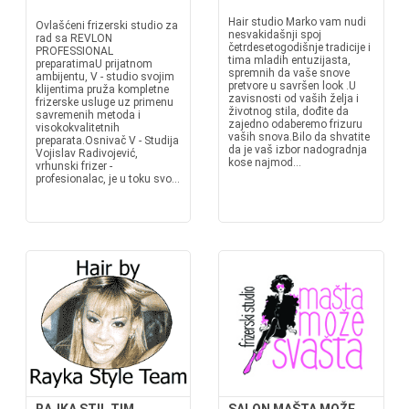
Hair studio Marko vam nudi
Ovlašćeni frizerski studio za
nesvakidašnji spoj
rad sa REVLON
četrdesetogodišnje tradicije i
PROFESSIONAL
tima mladih entuzijasta,
preparatimaU prijatnom
spremnih da vaše snove
ambijentu, V - studio svojim
pretvore u savršen look .U
klijentima pruža kompletne
zavisnosti od vaših želja i
frizerske usluge uz primenu
životnog stila, dođite da
savremenih metoda i
zajedno odaberemo frizuru
visokokvalitetnih
vaših snova.Bilo da shvatite
preparata.Osnivač V - Studija
da je vaš izbor nadogradnja
Vojislav Radivojević,
kose najmod...
vrhunski frizer -
profesionalac, je u toku svo...