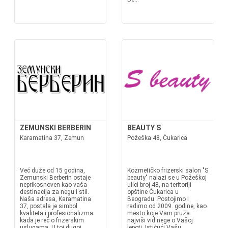
ZEMUNSKI BERBERIN
BEAUTY S
Karamatina 37, Zemun
Požeška 48, Čukarica
Već duže od 15 godina,
Kozmetičko frizerski salon "S
Zemunski Berberin ostaje
beauty" nalazi se u Požeškoj
neprikosnoven kao vaša
ulici broj 48, na teritoriji
destinacija za negu i stil.
opštine Čukarica u
Naša adresa, Karamatina
Beogradu. Postojimo i
37, postala je simbol
radimo od 2009. godine, kao
kvaliteta i profesionalizma
mesto koje Vam pruža
kada je reč o frizerskim
najviši vid nege o Vašoj
uslugama. U toj dugoj
lepoti. Ističući Vašu