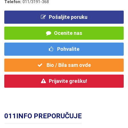
Telefon:
011/3191-368
Pošaljite poruku
Ocenite nas
Pohvalite
Bio / Bila sam ovde
Prijavite grešku!
011INFO PREPORUČUJE