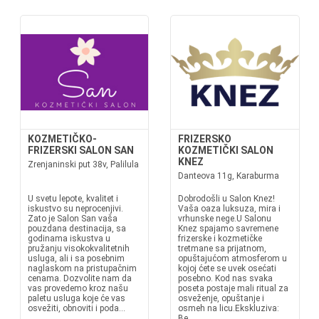
KOZMETIČKO-
FRIZERSKO
FRIZERSKI SALON SAN
KOZMETIČKI SALON
KNEZ
Zrenjaninski put 38v, Palilula
Danteova 11g, Karaburma
U svetu lepote, kvalitet i
Dobrodošli u Salon Knez!
iskustvo su neprocenjivi.
Vaša oaza luksuza, mira i
Zato je Salon San vaša
vrhunske nege.U Salonu
pouzdana destinacija, sa
Knez spajamo savremene
godinama iskustva u
frizerske i kozmetičke
pružanju visokokvalitetnih
tretmane sa prijatnom,
usluga, ali i sa posebnim
opuštajućom atmosferom u
naglaskom na pristupačnim
kojoj ćete se uvek osećati
cenama. Dozvolite nam da
posebno. Kod nas svaka
vas provedemo kroz našu
poseta postaje mali ritual za
paletu usluga koje će vas
osveženje, opuštanje i
osvežiti, obnoviti i poda...
osmeh na licu.Ekskluziva:
Be...