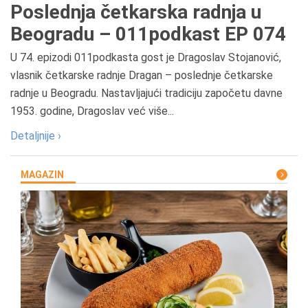
Poslednja četkarska radnja u
Beogradu – 011podkast EP 074
U 74. epizodi 011podkasta gost je Dragoslav Stojanović,
vlasnik četkarske radnje Dragan – poslednje četkarske
radnje u Beogradu. Nastavljajući tradiciju započetu davne
1953. godine, Dragoslav već više...
Detaljnije ›
MAGAZIN