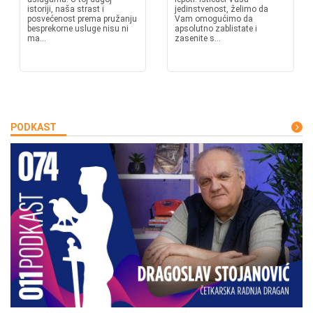
istoriji, naša strast i
jedinstvenost, želimo da
posvećenost prema pružanju
Vam omogućimo da
besprekorne usluge nisu ni
apsolutno zablistate i
ma...
zasenite s...
PODKAST