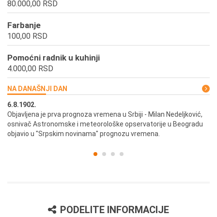
80.000,00 RSD
Farbanje
100,00 RSD
Pomoćni radnik u kuhinji
4.000,00 RSD
NA DANAŠNJI DAN
6.8.1902.
6.
ik
Objavljena je prva prognoza vremena u Srbiji - Milan Nedeljković,
Od
osnivač Astronomske i meteorološke opservatorije u Beogradu
Be
objavio u "Srpskim novinama" prognozu vremena.
PODELITE INFORMACIJE