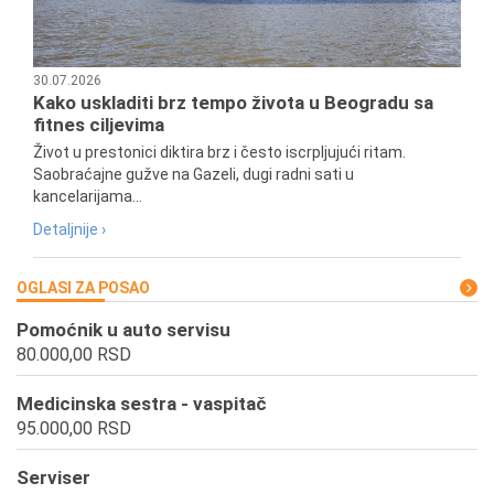
30.07.2026
Kako uskladiti brz tempo života u Beogradu sa
fitnes ciljevima
Život u prestonici diktira brz i često iscrpljujući ritam.
Saobraćajne gužve na Gazeli, dugi radni sati u
kancelarijama...
Detaljnije ›
OGLASI ZA POSAO
Pomoćnik u auto servisu
80.000,00 RSD
Medicinska sestra - vaspitač
95.000,00 RSD
Serviser