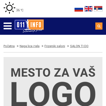
36 ℃
Početna
Nega lica i tela
Frizerski saloni
SALON TI DO