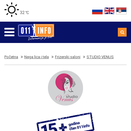
32 ℃
Početna
Nega lica i tela
Frizerski saloni
STUDIO VENUS