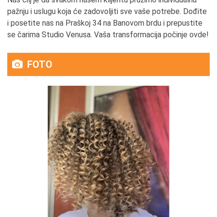
pažnju i uslugu koja će zadovoljiti sve vaše potrebe. Dođite
i posetite nas na Praškoj 34 na Banovom brdu i prepustite
se čarima Studio Venusa. Vaša transformacija počinje ovde!
FOTO