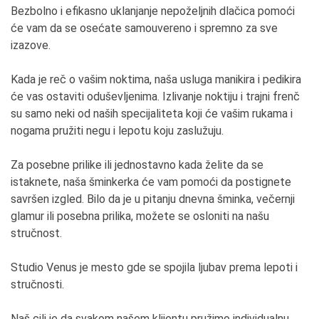
Bezbolno i efikasno uklanjanje nepoželjnih dlačica pomoći
će vam da se osećate samouvereno i spremno za sve
izazove.
Kada je reč o vašim noktima, naša usluga manikira i pedikira
će vas ostaviti oduševljenima. Izlivanje noktiju i trajni frenč
su samo neki od naših specijaliteta koji će vašim rukama i
nogama pružiti negu i lepotu koju zaslužuju.
Za posebne prilike ili jednostavno kada želite da se
istaknete, naša šminkerka će vam pomoći da postignete
savršen izgled. Bilo da je u pitanju dnevna šminka, večernji
glamur ili posebna prilika, možete se osloniti na našu
stručnost.
Studio Venus je mesto gde se spojila ljubav prema lepoti i
stručnosti.
Naš cilj je da svakom našem klijentu pružimo individualnu