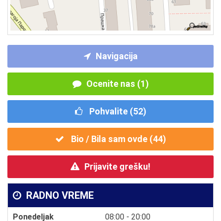
Navigacija
Ocenite nas (1)
Pohvalite (
52
)
Bio / Bila sam ovde (
44
)
Prijavite grešku!
RADNO VREME
Ponedeljak
08:00 - 20:00