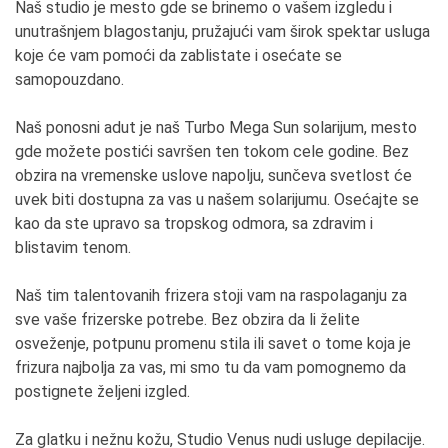
Naš studio je mesto gde se brinemo o vašem izgledu i
unutrašnjem blagostanju, pružajući vam širok spektar usluga
koje će vam pomoći da zablistate i osećate se
samopouzdano.
Naš ponosni adut je naš Turbo Mega Sun solarijum, mesto
gde možete postići savršen ten tokom cele godine. Bez
obzira na vremenske uslove napolju, sunčeva svetlost će
uvek biti dostupna za vas u našem solarijumu. Osećajte se
kao da ste upravo sa tropskog odmora, sa zdravim i
blistavim tenom.
Naš tim talentovanih frizera stoji vam na raspolaganju za
sve vaše frizerske potrebe. Bez obzira da li želite
osveženje, potpunu promenu stila ili savet o tome koja je
frizura najbolja za vas, mi smo tu da vam pomognemo da
postignete željeni izgled.
Za glatku i nežnu kožu, Studio Venus nudi usluge depilacije.