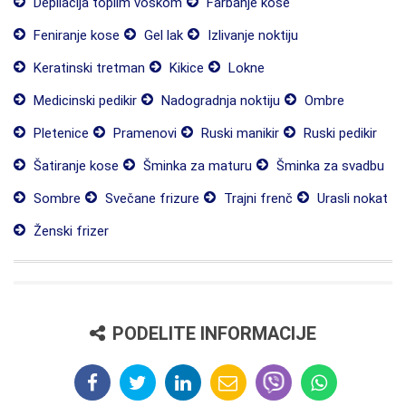
Depilacija toplim voskom
Farbanje kose
Feniranje kose
Gel lak
Izlivanje noktiju
Keratinski tretman
Kikice
Lokne
Medicinski pedikir
Nadogradnja noktiju
Ombre
Pletenice
Pramenovi
Ruski manikir
Ruski pedikir
Šatiranje kose
Šminka za maturu
Šminka za svadbu
Sombre
Svečane frizure
Trajni frenč
Urasli nokat
Ženski frizer
PODELITE INFORMACIJE