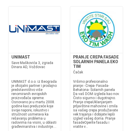
UNIMAST
PRANJE CREPA FASADE
SOLARNIH PANELA EKO
Save Maškovića 3, zgrada
TIM
Dinara AD, Voždovac
Čačak
UNIMAST d.o.o. iz Beograda
Vršimo profesionalno
je oficijalni partner i prodajno
pranje:- Crepa- Fasada-
predstavništvo više
Behatona- Solarnih panela
renomiranih evropskih
Da vaš DOM izgleda kao nov.
proizvođača opreme.
Čisto sigurno i dugotrajno.
Osnovano je u martu 2008.
Pranje crepaUklanjanjem
godine kao preduzeće koje
prljavštine mahovine i crnila
svoje napore, iskustvo i
sa vašeg crepa produžavate
stručnost usmerava ka
vek trajanja i dobijate lepši
rešavanju problema u
izgled vašeg doma. Pranje
radovima na visini, u oblasti
fasadeOperite fasadu i
građevinarstva i industrije....
vratite v...