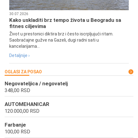
30.07.2026
Kako uskladiti brz tempo života u Beogradu sa
fitnes ciljevima
Život u prestonici diktira brz i često iscrpljujući ritam.
Saobraćajne gužve na Gazeli, dugi radni sati u
kancelarijama...
Detaljnije ›
OGLASI ZA POSAO
Negovateljica / negovatelj
348,00 RSD
AUTOMEHANICAR
120.000,00 RSD
Farbanje
100,00 RSD