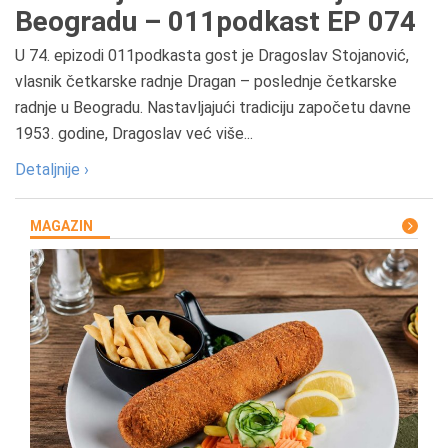
Beogradu – 011podkast EP 074
U 74. epizodi 011podkasta gost je Dragoslav Stojanović,
vlasnik četkarske radnje Dragan – poslednje četkarske
radnje u Beogradu. Nastavljajući tradiciju započetu davne
1953. godine, Dragoslav već više...
Detaljnije ›
MAGAZIN