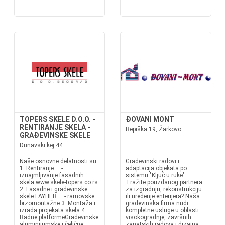
TOPERS SKELE D.O.O. -
ĐOVANI MONT
RENTIRANJE SKELA -
Repiška 19, Žarkovo
GRAĐEVINSKE SKELE
Dunavski kej 44
Naše osnovne delatnosti su:
Građevinski radovi i
1. Rentiranje -
adaptacija objekata po
iznajmljivanje fasadnih
sistemu "Ključ u ruke"
skela www.skele-topers.co.rs
Tražite pouzdanog partnera
2. Fasadne i građevinske
za izgradnju, rekonstrukciju
skele LAYHER - ramovske
ili uređenje enterijera? Naša
brzomontažne 3. Montaža i
građevinska firma nudi
izrada projekata skela 4.
kompletne usluge u oblasti
Radne platformeGrađevinske
visokogradnje, završnih
aluminijumske i čelične
zanatskih radova i dizajna