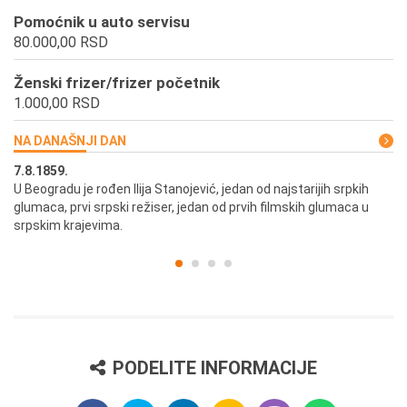
Pomoćnik u auto servisu
80.000,00 RSD
Ženski frizer/frizer početnik
1.000,00 RSD
NA DANAŠNJI DAN
7.8.1859.
7.
U Beogradu je rođen Ilija Stanojević, jedan od najstarijih srpkih
U 
glumaca, prvi srpski režiser, jedan od prvih filmskih glumaca u
re
srpskim krajevima.
PODELITE INFORMACIJE