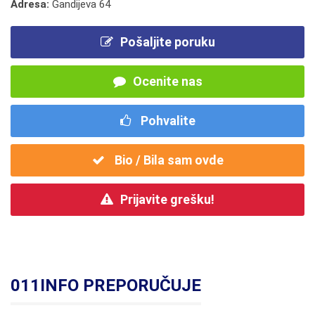
Adresa:
Gandijeva 64
Pošaljite poruku
Ocenite nas
Pohvalite
Bio / Bila sam ovde
Prijavite grešku!
011INFO PREPORUČUJE