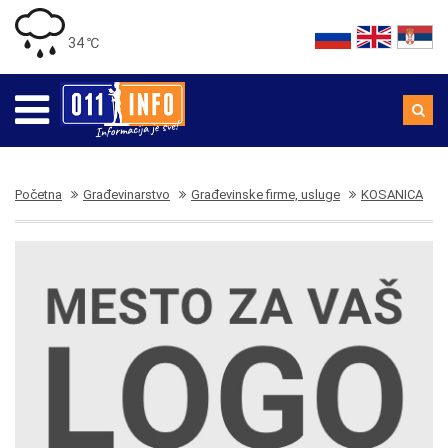
34 ℃
Početna
Građevinarstvo
Građevinske firme, usluge
KOSANICA