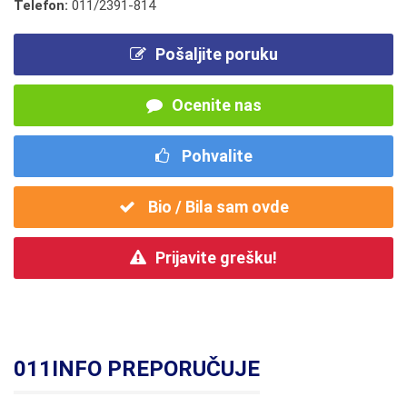
Telefon:
011/2391-814
Pošaljite poruku
Ocenite nas
Pohvalite
Bio / Bila sam ovde
Prijavite grešku!
011INFO PREPORUČUJE