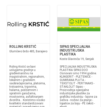
ROLLING KRSTIĆ
SIPAS SPECIJALNA
INDUSTRIJSKA
Glumčevo brdo 485, Barajevo
PLASTIKA
Koste Glavinića 19, Senjak
Roling Krstić se bavi
SPECIJALNA INDUSTRIJSKA
uslugama gradnje u
PLASTIKA SIPAS DOO
građevinarstvu na
Osnovani smo 1994 godine.
magistralnim, regionalnim,
KLINGERIT - PLETENICE -
lokalnim i gradskim
GUMIRANA PLUTA -
saobraćajnicama, platoima,
TEKSTOLIT - PERTINAKS -
trotoarima, trgovima,
STAKLOLIT Sipas -
halama, podzemnim i
Proizvodnja specijalne
spratnim garažama,
industrijske plastike za
mostovima, asfaltiranjem
grafičku industriju - lajsne za
dvorišta… Koristimo visoko
sečiva - noževi za pranje -
kvalitetni standardizovani
lopatice za boju - PE čekići -
materijal i posedujemo sop...
elasti...