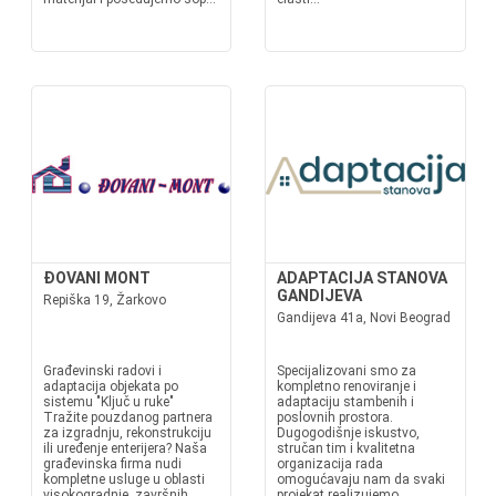
ĐOVANI MONT
ADAPTACIJA STANOVA
GANDIJEVA
Repiška 19, Žarkovo
Gandijeva 41a, Novi Beograd
Građevinski radovi i
Specijalizovani smo za
adaptacija objekata po
kompletno renoviranje i
sistemu "Ključ u ruke"
adaptaciju stambenih i
Tražite pouzdanog partnera
poslovnih prostora.
za izgradnju, rekonstrukciju
Dugogodišnje iskustvo,
ili uređenje enterijera? Naša
stručan tim i kvalitetna
građevinska firma nudi
organizacija rada
kompletne usluge u oblasti
omogućavaju nam da svaki
visokogradnje, završnih
projekat realizujemo