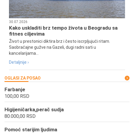
30.07.2026
Kako uskladiti brz tempo života u Beogradu sa
fitnes ciljevima
Život u prestonici diktira brz i često iscrpljujući ritam.
Saobraćajne gužve na Gazeli, dugi radni sati u
kancelarijama...
Detaljnije ›
OGLASI ZA POSAO
Farbanje
100,00 RSD
Higijeničarka,perač sudja
80.000,00 RSD
Pomoć starijim ljudima