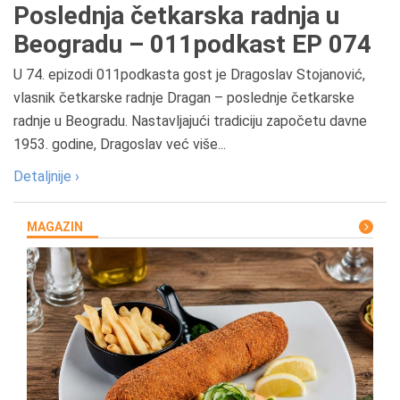
Poslednja četkarska radnja u
Beogradu – 011podkast EP 074
U 74. epizodi 011podkasta gost je Dragoslav Stojanović,
vlasnik četkarske radnje Dragan – poslednje četkarske
radnje u Beogradu. Nastavljajući tradiciju započetu davne
1953. godine, Dragoslav već više...
Detaljnije ›
MAGAZIN