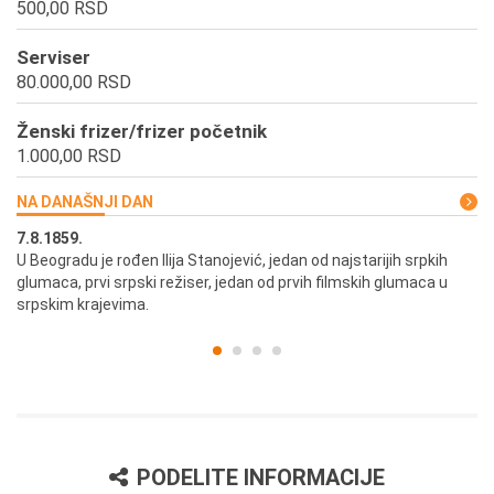
500,00 RSD
Serviser
80.000,00 RSD
Ženski frizer/frizer početnik
1.000,00 RSD
NA DANAŠNJI DAN
7.8.1859.
7.
U Beogradu je rođen Ilija Stanojević, jedan od najstarijih srpkih
U 
glumaca, prvi srpski režiser, jedan od prvih filmskih glumaca u
re
srpskim krajevima.
PODELITE INFORMACIJE