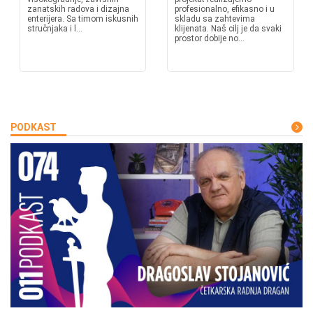
zanatskih radova i dizajna
profesionalno, efikasno i u
enterijera. Sa timom iskusnih
skladu sa zahtevima
stručnjaka i l...
klijenata. Naš cilj je da svaki
prostor dobije no...
PODKAST