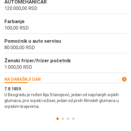
AUTOMEHANICAR
120.000,00 RSD
Farbanje
100,00 RSD
Pomoćnik u auto servisu
80.000,00 RSD
Ženski frizer/frizer početnik
1.000,00 RSD
NA DANAŠNJI DAN
7.8.1859.
7.
U Beogradu je rođen Ilija Stanojević, jedan od najstarijih srpkih
U 
glumaca, prvi srpski režiser, jedan od prvih filmskih glumaca u
re
srpskim krajevima.