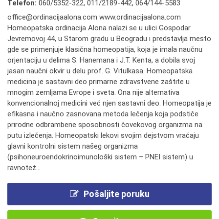
Telefon:
060/5352-322
,
011/2189-442
,
064/144-5583
office@ordinacijaalona.com www.ordinacijaalona.com
Homeopatska ordinacija Alona nalazi se u ulici Gospodar
Jevremovoj 44, u Starom gradu u Beogradu i predstavlja mesto
gde se primenjuje klasična homeopatija, koja je imala naučnu
orjentaciju u delima S. Hanemana i J.T. Kenta, a dobila svoj
jasan naučni okvir u delu prof. G. Vitulkasa. Homeopatska
medicina je sastavni deo primarne zdravstvene zaštite u
mnogim zemljama Evrope i sveta. Ona nije alternativa
konvencionalnoj medicini već njen sastavni deo. Homeopatija je
efikasna i naučno zasnovana metoda lečenja koja podstiče
prirodne odbrambene sposobnosti čovekovog organizma na
putu izlečenja. Homeopatski lekovi svojim dejstvom vraćaju
glavni kontrolni sistem našeg organizma
(psihoneuroendokrinoimunološki sistem – PNEI sistem) u
ravnotež...
Pošaljite poruku