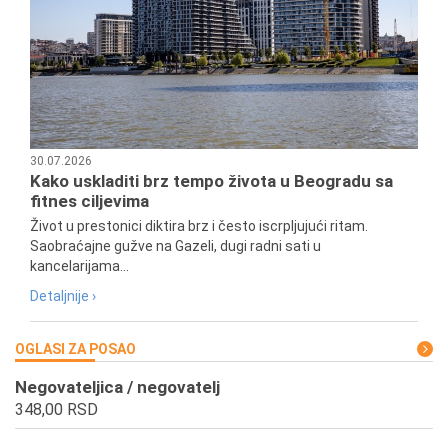
30.07.2026
Kako uskladiti brz tempo života u Beogradu sa
fitnes ciljevima
Život u prestonici diktira brz i često iscrpljujući ritam.
Saobraćajne gužve na Gazeli, dugi radni sati u
kancelarijama...
Detaljnije ›
OGLASI ZA POSAO
Negovateljica / negovatelj
348,00 RSD