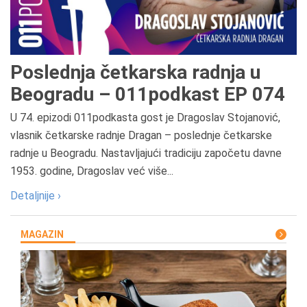
Poslednja četkarska radnja u
Beogradu – 011podkast EP 074
U 74. epizodi 011podkasta gost je Dragoslav Stojanović,
vlasnik četkarske radnje Dragan – poslednje četkarske
radnje u Beogradu. Nastavljajući tradiciju započetu davne
1953. godine, Dragoslav već više...
Detaljnije ›
MAGAZIN