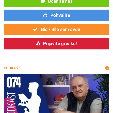
Ocenite nas
Pohvalite
Bio / Bila sam ovde
Prijavite grešku!
PODKAST