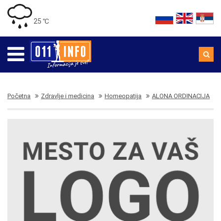
25 ℃
Početna
Zdravlje i medicina
Homeopatija
ALONA ORDINACIJA