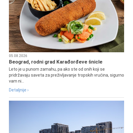
05.08.2026
Beograd, rodni grad Karađorđeve šnicle
Leto je u punom zamahu, pa ako ste od onih koji se
pridržavaju saveta za preživljavanje tropskih vrućina, sigurno
vam ni...
Detaljnije ›